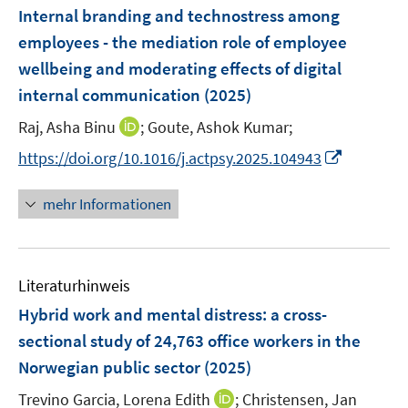
e
e
F
Internal branding and technostress among
n
n
e
employees - the mediation role of employee
s
n
wellbeing and moderating effects of digital
t
s
e
internal communication
(2025)
t
r
e
I
Raj, Asha Binu
;
Goute, Ashok Kumar;
ö
r
n
f
I
https://doi.org/10.1016/j.actpsy.2025.104943
ö
n
f
n
f
e
n
n
mehr Informationen
f
u
e
e
n
e
n
u
e
m
e
n
F
Literaturhinweis
m
e
F
Hybrid work and mental distress: a cross-
n
e
sectional study of 24,763 office workers in the
s
n
Norwegian public sector
t
(2025)
s
e
t
I
Trevino Garcia, Lorena Edith
;
Christensen, Jan