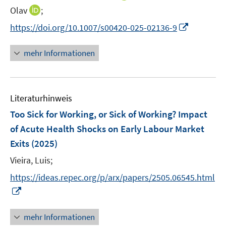
r
e
n
I
Olav
;
ö
r
n
n
f
I
https://doi.org/10.1007/s00420-025-02136-9
ö
e
n
f
n
f
u
e
n
n
mehr Informationen
f
e
u
e
e
n
m
e
n
u
e
F
m
e
n
e
F
Literaturhinweis
m
n
e
F
Too Sick for Working, or Sick of Working? Impact
s
n
e
t
of Acute Health Shocks on Early Labour Market
s
n
e
Exits
(2025)
t
s
r
e
t
Vieira, Luis;
ö
r
e
f
https://ideas.repec.org/p/arx/papers/2505.06545.html
ö
r
f
I
f
ö
n
n
f
f
e
n
n
mehr Informationen
f
n