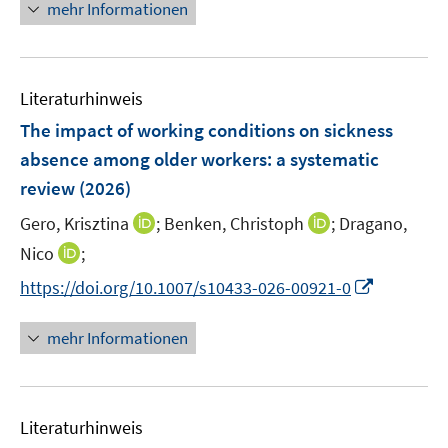
n
f
mehr Informationen
f
u
e
n
f
e
u
e
n
m
e
n
e
F
Literaturhinweis
m
n
e
F
The impact of working conditions on sickness
n
e
absence among older workers: a systematic
s
n
review
(2026)
t
s
e
t
I
I
Gero, Krisztina
;
Benken, Christoph
;
Dragano,
r
e
n
n
I
Nico
;
ö
r
n
n
n
f
I
https://doi.org/10.1007/s10433-026-00921-0
ö
e
e
n
f
n
f
u
u
e
n
n
mehr Informationen
f
e
e
u
e
e
n
m
m
e
n
u
e
F
F
m
e
n
e
e
F
Literaturhinweis
m
n
n
e