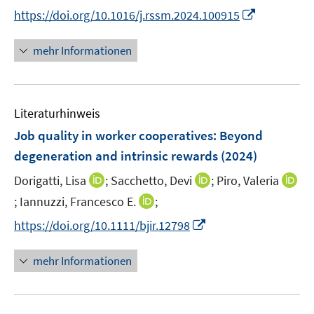
r
r
e
I
f
f
https://doi.org/10.1016/j.rssm.2024.100915
ö
ö
r
n
f
f
f
f
ö
n
n
n
mehr Informationen
f
f
f
e
e
e
n
n
f
u
n
n
e
e
n
e
n
n
e
Literaturhinweis
m
n
F
Job quality in worker cooperatives: Beyond
e
degeneration and intrinsic rewards
(2024)
n
I
I
Dorigatti, Lisa
;
Sacchetto, Devi
;
Piro, Valeria
s
n
n
t
I
I
;
Iannuzzi, Francesco E.
;
n
n
e
n
n
I
https://doi.org/10.1111/bjir.12798
e
e
r
n
n
n
u
u
ö
e
e
n
mehr Informationen
e
e
f
u
u
e
m
m
f
e
e
u
F
F
n
m
m
e