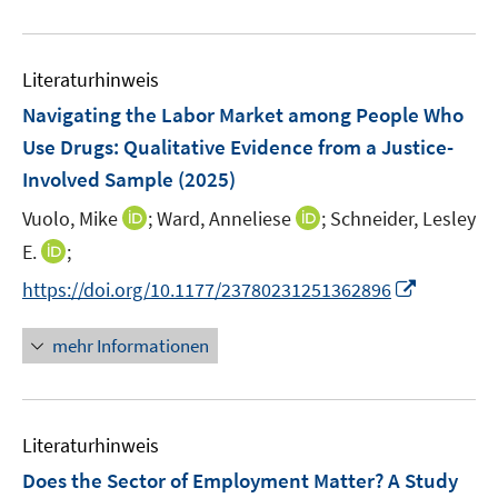
e
e
n
u
n
e
e
n
Literaturhinweis
m
F
Navigating the Labor Market among People Who
e
Use Drugs: Qualitative Evidence from a Justice-
n
Involved Sample
(2025)
s
t
I
I
Vuolo, Mike
;
Ward, Anneliese
;
Schneider, Lesley
e
n
n
I
E.
;
r
n
n
n
I
https://doi.org/10.1177/23780231251362896
ö
e
e
n
n
f
u
u
e
n
mehr Informationen
f
e
e
u
e
n
m
m
e
u
e
F
F
m
e
n
e
e
F
Literaturhinweis
m
n
n
e
F
Does the Sector of Employment Matter? A Study
s
s
n