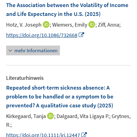
F
The Association between the Volatility of Income
s
s
e
and Life Expectancy in the U.S.
(2025)
t
t
n
e
e
I
I
Hotz, V. Joseph
;
Wiemers, Emily
;
Ziff, Anna;
s
r
r
n
n
t
I
https://doi.org/10.1086/732668
ö
ö
n
n
e
n
f
f
e
e
r
n
mehr Informationen
f
f
u
u
ö
e
n
n
e
e
f
u
e
e
m
m
f
e
n
n
F
F
n
Literaturhinweis
m
e
e
e
F
Repeated short‐term sickness absence: A
n
n
n
e
problem to be handled or a symptom to be
s
s
n
prevented? A qualitative case study
t
t
(2025)
s
e
e
t
I
Kirkegaard, Tanja
;
Dalgaard, Vita Ligaya P.;
Grytnes,
r
r
e
n
R.;
ö
ö
r
n
I
f
f
https://doi.org/10.1111/irj.12447
ö