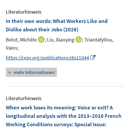
Literaturhinweis
In their own words: What Workers Like and
Dislike about their Jobs
(2026)
I
I
Belot, Michèle
;
Liu, Xiaoying
;
Triantafyllou,
n
n
Vaios;
n
n
I
https://cepr.org/publications/dp21044
e
e
n
u
u
n
mehr Informationen
e
e
e
m
m
u
F
F
e
e
e
Literaturhinweis
m
n
n
F
When work loses its meaning: Voice or exit? A
s
s
e
longitudinal analysis with the 2013–2016 French
t
t
n
e
e
Working Conditions surveys
:
Special Issue:
s
r
r