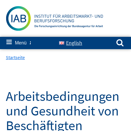
Springe
zum
Inhalt
Suchen nach:
≡
English
Menü
✘
Startseite
Arbeitsbedingungen
und Gesundheit von
Beschäftigten