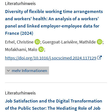
e
e
e
F
F
Literaturhinweis
m
n
n
n
e
e
F
Diversity of flexible working time arrangements
s
s
n
n
e
t
t
and workers' health: An analysis of a workers’
s
s
n
e
e
t
panel and linked employer-employee data for
t
s
r
r
e
e
France
(2024)
t
ö
ö
r
r
e
I
I
Erhel, Christine
;
Guergoat-Larivière, Mathilde
;
f
f
ö
ö
r
n
n
f
f
I
Mofakhami, Malo
;
f
f
ö
n
n
n
n
n
f
f
I
f
https://doi.org/10.1016/j.socscimed.2024.117129
e
e
e
e
n
n
n
n
f
u
u
n
n
e
e
e
n
n
mehr Informationen
e
e
u
n
n
e
e
m
m
e
u
n
F
F
m
e
e
e
F
Literaturhinweis
m
n
n
e
F
Job Satisfaction and the Digital Transformation
s
s
n
e
t
t
of the Public Sector: The Mediating Role of Job
s
n