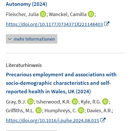
e
e
Autonomy
(2024)
t
s
r
r
e
t
I
I
Fleischer, Julia
;
Wanckel, Camilla
;
ö
ö
r
e
n
n
f
f
I
https://doi.org/10.1177/0734371X221148403
ö
r
n
n
f
f
n
f
ö
e
e
n
n
n
f
mehr Informationen
f
u
u
e
e
e
n
f
e
e
n
n
u
e
n
m
m
e
n
e
F
F
Literaturhinweis
m
n
e
e
F
Precarious employment and associations with
n
n
e
socio-demographic characteristics and self-
s
s
n
reported health in Wales, UK
t
(2024)
t
s
e
e
t
I
I
I
Gray, B.J.
;
Isherwood, K.R.
;
Kyle, R.G.
;
r
r
e
n
n
n
I
I
Griffiths, M.L.
;
Humphreys, C.
;
Davies, A.R.;
ö
ö
r
n
n
n
n
n
f
f
I
https://doi.org/10.1016/j.puhe.2024.08.015
ö
e
e
e
n
n
f
f
n
f
u
u
u