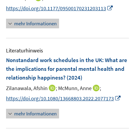
r
r
e
n
I
https://doi.org/10.1177/09500170231203113
ö
ö
r
n
n
f
f
ö
e
n
f
f
mehr Informationen
f
u
e
n
n
f
e
u
e
e
n
m
e
n
n
e
F
Literaturhinweis
m
n
e
F
Nonstandard work schedules in the UK: What are
n
e
the implications for parental mental health and
s
n
relationship happiness?
t
(2024)
s
e
t
I
I
Zilanawala, Afshin
;
McMunn, Anne
;
r
e
n
n
I
https://doi.org/10.1080/13668803.2022.2077173
ö
r
n
n
n
f
ö
e
e
n
f
mehr Informationen
f
u
u
e
n
f
e
e
u
e
n
m
m
e