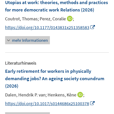
Utopias at work: theories, methods and practices
t
ö
ö
e
for more democratic work Relations
(2026)
f
f
r
f
f
I
Coutrot, Thomas;
Perez, Coralie
;
ö
n
n
n
I
https://doi.org/10.1177/0143831x251358583
f
e
e
n
n
f
n
n
e
n
n
mehr Informationen
u
e
e
e
u
n
m
e
F
Literaturhinweis
m
e
F
Early retirement for workers in physically
n
e
demanding jobs? An ageing society conundrum
s
n
(2026)
t
s
e
t
I
Dalen, Hendrik P. van;
Henkens, Kène
;
r
e
n
I
https://doi.org/10.1017/s0144686x25100378
ö
r
n
n
f
ö
e