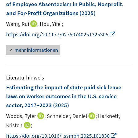
e
t
t
of Employee Absenteeism in Public, Nonprofit,
s
n
e
e
and For-Profit Organizations
t
(2025)
s
r
r
e
t
I
Wang, Rui
;
Hou, Yifei;
ö
ö
r
e
n
f
f
I
https://doi.org/10.1177/02750740251325305
ö
r
n
f
f
n
f
ö
e
n
n
n
f
mehr Informationen
f
u
e
e
e
n
f
e
n
n
u
e
n
m
e
n
e
F
Literaturhinweis
m
n
e
F
Estimating the impact of state paid sick leave
n
e
laws on worker outcomes in the U.S. service
s
n
sector, 2017–2023
t
(2025)
s
e
t
I
I
Woods, Tyler
;
Schneider, Daniel
;
Harknett,
r
e
n
n
I
Kristen
;
ö
r
n
n
n
f
I
https://doi.org/10.1016/j.ssmph.2025.101830
ö
e
e