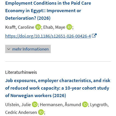
F
Employment Conditions in the Paid Care
s
s
n
e
t
t
Economy in Egypt:: Improvement or
s
n
e
e
Deterioration?
t
(2026)
s
r
r
e
t
I
I
Krafft, Caroline
;
Ehab, Maye
;
ö
ö
r
e
n
n
f
f
I
https://doi.org/10.1186/s12651-026-00426-4
ö
r
n
n
f
f
n
f
ö
e
e
n
n
n
f
mehr Informationen
f
u
u
e
e
e
n
f
e
e
n
n
u
e
n
m
m
e
n
e
F
F
Literaturhinweis
m
n
e
e
F
Job exposures, employer characteristics, and risk
n
n
e
of reduced work capacity: a 10-year cohort study
s
s
n
of Norwegian workers
t
(2026)
t
s
e
e
t
I
I
Ulstein, Julie
;
Hermansen, Åsmund
;
Lyngroth,
r
r
e
n
n
I
Cedric Andersen
;
ö
ö
r