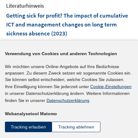
n
e
F
F
Literaturhinweis
m
n
e
e
F
Getting sick for profit? The impact of cumulative
n
n
e
ICT and management changes on long term
s
s
n
sickness absence
(2023)
t
t
s
e
e
t
I
I
Ben Halima, Mohamed Ali
;
Greenan, Nathalie
;
r
r
e
n
n
I
Lanfranchi, Joseph
;
Verwendung von Cookies und anderen Technologien
ö
ö
r
n
n
n
f
f
I
https://doi.org/10.1016/j.jebo.2023.06.008
ö
e
e
Wir möchten unsere Online-Angebote auf Ihre Bedürfnisse
n
f
f
n
f
u
u
anpassen. Zu diesem Zweck setzen wir sogenannte Cookies ein.
e
n
n
n
mehr Informationen
f
Sie können selbst entscheiden, welche Cookies Sie zulassen.
e
e
u
e
e
e
n
Ihre Einwilligung können Sie jederzeit unter
Cookie-Einstellungen
m
m
e
n
n
u
in unserer Datenschutzerklärung ändern. Weitere Informationen
e
F
F
m
e
finden Sie in unserer
Datenschutzerklärung
.
n
e
e
F
Literaturhinweis
m
n
n
e
F
Webanalysetool Matomo
The Effects of Commuting and Working from
s
s
n
e
t
t
Home Arrangements on Mental Health
(2023)
s
Tracking erlauben
Tracking ablehnen
n
e
e
t
I
I
I
Botha, Ferdi
;
Meekes, Jordy
;
Kabátek, Jan
;
s