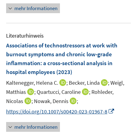
f
f
n
n
mehr Informationen
f
e
e
n
u
n
e
e
n
Literaturhinweis
m
F
Associations of technostressors at work with
e
burnout symptoms and chronic low-grade
n
inflammation: a cross-sectional analysis in
s
hospital employees
(2023)
t
e
I
I
Kaltenegger, Helena C.
;
Becker, Linda
;
Weigl,
r
n
n
I
I
Matthias
;
Quartucci, Caroline
;
Rohleder,
ö
n
n
n
n
I
I
Nicolas
;
Nowak, Dennis
;
f
e
e
n
n
n
n
f
I
https://doi.org/10.1007/s00420-023-01967-8
u
u
e
e
n
n
n
n
e
e
u
u
e
e
e
n
m
m
mehr Informationen
e
e
u
u
n
e
F
F
m
m