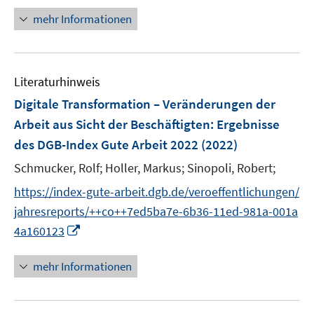
f
u
e
e
e
e
n
n
n
n
mehr Informationen
f
e
u
u
n
n
e
e
e
e
n
m
e
e
n
n
n
u
e
F
m
m
e
n
e
F
F
Literaturhinweis
m
n
e
e
F
Digitale Transformation – Veränderungen der
s
n
n
e
t
Arbeit aus Sicht der Beschäftigten
:
Ergebnisse
s
s
n
e
des DGB-Index Gute Arbeit 2022
t
(2022)
t
s
r
e
e
t
Schmucker, Rolf;
Holler, Markus;
Sinopoli, Robert;
ö
r
r
e
f
https://index-gute-arbeit.dgb.de/veroeffentlichungen/
ö
ö
r
f
jahresreports/++co++7ed5ba7e-6b36-11ed-981a-001a
f
f
ö
n
f
f
I
4a160123
f
e
n
n
n
f
n
e
e
n
mehr Informationen
n
n
n
e
e
u
n
e