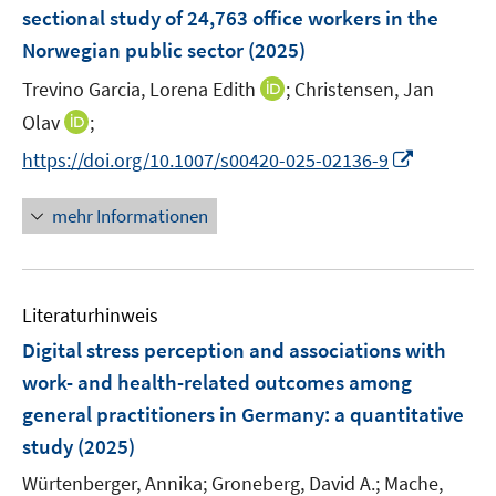
e
sectional study of 24,763 office workers in the
s
n
Norwegian public sector
t
(2025)
s
e
t
I
Trevino Garcia, Lorena Edith
;
Christensen, Jan
r
e
n
I
Olav
;
ö
r
n
n
f
I
https://doi.org/10.1007/s00420-025-02136-9
ö
e
n
f
n
f
u
e
n
n
mehr Informationen
f
e
u
e
e
n
m
e
n
u
e
F
m
e
n
e
F
Literaturhinweis
m
n
e
F
Digital stress perception and associations with
s
n
e
t
work- and health-related outcomes among
s
n
e
general practitioners in Germany: a quantitative
t
s
r
e
study
(2025)
t
ö
r
e
Würtenberger, Annika;
Groneberg, David A.;
Mache,
f
ö