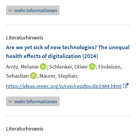
e
n
n
n
n
e
mehr Informationen
e
n
u
e
Literaturhinweis
m
F
Are we yet sick of new technologies? The unequal
e
health effects of digitalization
(2024)
n
I
I
Arntz, Melanie
;
Schlenker, Oliver
;
Findeisen,
s
n
n
t
I
Sebastian
;
Maurer, Stephan;
n
n
e
n
I
https://ideas.repec.org/p/cep/cepdps/dp1984.html
e
e
r
n
n
u
u
ö
e
n
mehr Informationen
e
e
f
u
e
m
m
f
e
u
F
F
n
m
e
e
e
e
F
Literaturhinweis
m
n
n
n
e