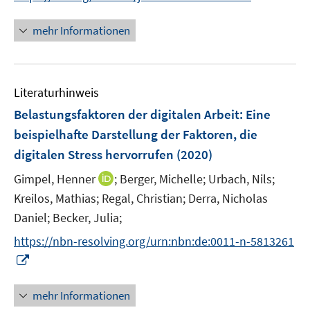
n
n
e
n
e
e
r
n
mehr Informationen
u
u
ö
e
e
e
f
u
m
m
f
e
F
F
n
Literaturhinweis
m
e
e
e
F
Belastungsfaktoren der digitalen Arbeit
:
Eine
n
n
n
e
beispielhafte Darstellung der Faktoren, die
s
s
n
digitalen Stress hervorrufen
t
(2020)
t
s
e
e
t
I
Gimpel, Henner
;
Berger, Michelle;
Urbach, Nils;
r
r
e
n
Kreilos, Mathias;
Regal, Christian;
Derra, Nicholas
ö
ö
r
n
Daniel;
Becker, Julia;
f
f
ö
e
f
f
https://nbn-resolving.org/urn:nbn:de:0011-n-5813261
f
u
n
n
I
f
e
e
e
n
n
m
n
n
n
e
F
mehr Informationen
e
n