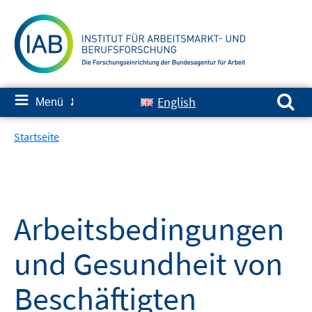
Springe
zum
Inhalt
Suchen nach:
≡
English
Menü
✘
Startseite
Arbeitsbedingungen
und Gesundheit von
Beschäftigten