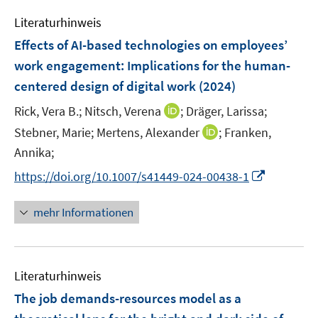
e
n
n
e
e
e
Literaturhinweis
m
n
n
n
F
Effects of AI-based technologies on employees’
s
s
e
work engagement: Implications for the human-
t
t
n
e
e
centered design of digital work
(2024)
s
r
r
t
I
Rick, Vera B.;
Nitsch, Verena
;
Dräger, Larissa;
ö
ö
e
n
I
Stebner, Marie;
Mertens, Alexander
;
Franken,
f
f
r
n
n
f
f
Annika;
ö
e
n
n
n
I
https://doi.org/10.1007/s41449-024-00438-1
f
u
e
e
e
n
f
e
u
n
n
n
n
mehr Informationen
m
e
e
e
F
m
u
n
e
F
e
n
e
Literaturhinweis
m
s
n
F
The job demands-resources model as a
t
s
e
e