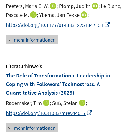
e
e
t
I
I
Peeters, Maria C. W.
;
Plomp, Judith
;
Le Blanc,
r
r
e
n
n
I
I
Pascale M.
;
Ybema, Jan Fekke
;
ö
ö
r
n
n
n
n
f
f
I
https://doi.org/10.1177/0143831x251347151
ö
e
e
n
n
f
f
n
f
u
u
e
e
n
n
n
mehr Informationen
f
e
e
u
u
e
e
e
n
m
m
e
e
n
n
u
e
F
F
m
m
e
n
e
e
F
F
Literaturhinweis
m
n
n
e
e
F
The Role of Transformational Leadership in
s
s
n
n
e
t
t
Coping with Followers’ Technostress. A
s
s
n
e
e
Quantitative Analysis
t
(2025)
t
s
r
r
e
e
t
I
I
Rademaker, Tim
;
Süß, Stefan
;
ö
ö
r
r
e
n
n
f
f
I
https://doi.org/10.31083/mrev44017
ö
ö
r
n
n
f
f
n
f
f
ö
e
e
n
n
n
f
f
mehr Informationen
f
u
u