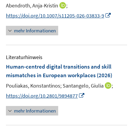
e
e
n
t
I
Abendroth, Anja-Kristin
;
ö
r
r
n
e
n
f
I
https://doi.org/10.1007/s11205-026-03833-9
ö
ö
e
r
n
f
n
f
f
u
ö
e
n
n
f
f
mehr Informationen
e
f
u
e
e
n
n
m
f
e
n
u
e
e
F
n
m
e
n
n
e
e
F
Literaturhinweis
m
n
n
e
F
Human-centred digital transitions and skill
s
n
e
t
mismatches in European workplaces
(2026)
s
n
e
t
I
Pouliakas, Konstantinos;
Santangelo, Giulia
;
s
r
e
n
t
I
https://doi.org/10.2801/9894877
ö
r
n
e
n
f
ö
e
r
n
f
mehr Informationen
f
u
ö
e
n
f
e
f
u
e
n
m
f
e
n