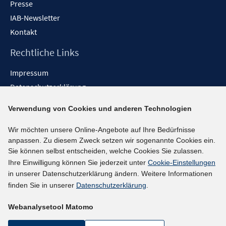
Presse
IAB-Newsletter
Kontakt
Rechtliche Links
Impressum
Datenschutzerklärung
Erklärung zur Barrierefreiheit
Verwendung von Cookies und anderen Technologien
Barrieren melden
Wir möchten unsere Online-Angebote auf Ihre Bedürfnisse
Social-Media-Kanäle
anpassen. Zu diesem Zweck setzen wir sogenannte Cookies ein.
Sie können selbst entscheiden, welche Cookies Sie zulassen.
BlueSky
Ihre Einwilligung können Sie jederzeit unter
Cookie-Einstellungen
YouTube
in unserer Datenschutzerklärung ändern. Weitere Informationen
LinkedIn
finden Sie in unserer
Datenschutzerklärung
.
XING
Webanalysetool Matomo
kununu