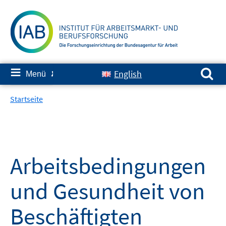
Springe
zum
Inhalt
Suchen nach:
≡
English
Menü
✘
Startseite
Arbeitsbedingungen
und Gesundheit von
Beschäftigten