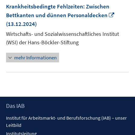
Krankheitsbedingte Fehlzeiten: Zwischen
In
Bettkanten und dünnen Personaldecken
neuem
(13.12.2024)
Fenster
Wirtschafts- und Sozialwissenschaftliches Institut
öffnen
(WSI) der Hans-Böckler-Stiftung
mehr Informationen
Footer
Das IAB
Inhalt
Institut für Arbeitsmarkt- und Berufsforschung (IAB) – unser
Leitbild
Institutsleitung