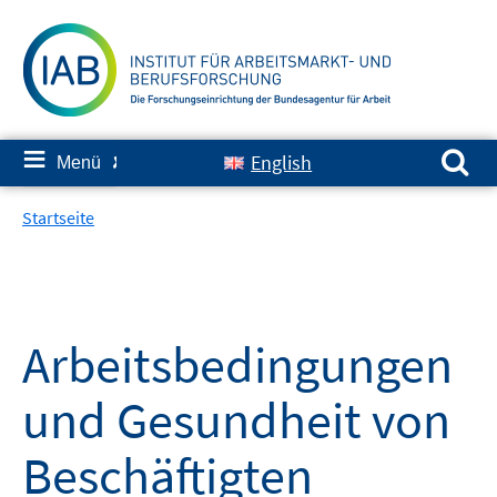
Springe
zum
Inhalt
Suchen nach:
≡
English
Menü
✘
Startseite
Arbeitsbedingungen
und Gesundheit von
Beschäftigten