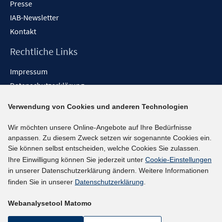
Presse
IAB-Newsletter
Kontakt
Rechtliche Links
Impressum
Datenschutzerklärung
Erklärung zur Barrierefreiheit
Verwendung von Cookies und anderen Technologien
Barrieren melden
Wir möchten unsere Online-Angebote auf Ihre Bedürfnisse
Social-Media-Kanäle
anpassen. Zu diesem Zweck setzen wir sogenannte Cookies ein.
Sie können selbst entscheiden, welche Cookies Sie zulassen.
BlueSky
Ihre Einwilligung können Sie jederzeit unter
Cookie-Einstellungen
YouTube
in unserer Datenschutzerklärung ändern. Weitere Informationen
LinkedIn
finden Sie in unserer
Datenschutzerklärung
.
XING
Webanalysetool Matomo
kununu