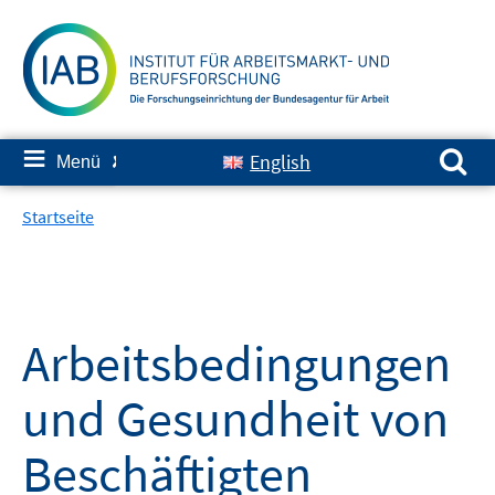
Springe
zum
Inhalt
Suchen nach:
≡
English
Menü
✘
Startseite
Arbeitsbedingungen
und Gesundheit von
Beschäftigten