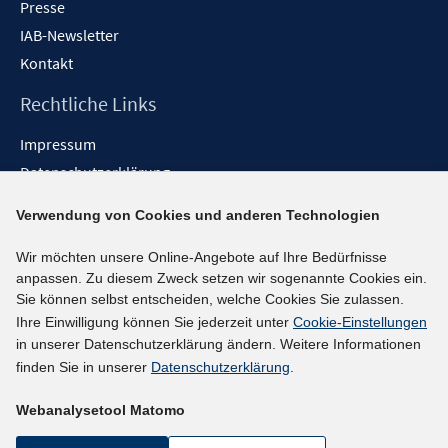
Presse
IAB-Newsletter
Kontakt
Rechtliche Links
Impressum
Datenschutzerklärung
Erklärung zur Barrierefreiheit
Verwendung von Cookies und anderen Technologien
Barrieren melden
Wir möchten unsere Online-Angebote auf Ihre Bedürfnisse
Social-Media-Kanäle
anpassen. Zu diesem Zweck setzen wir sogenannte Cookies ein.
Sie können selbst entscheiden, welche Cookies Sie zulassen.
BlueSky
Ihre Einwilligung können Sie jederzeit unter
Cookie-Einstellungen
YouTube
in unserer Datenschutzerklärung ändern. Weitere Informationen
LinkedIn
finden Sie in unserer
Datenschutzerklärung
.
XING
Webanalysetool Matomo
kununu