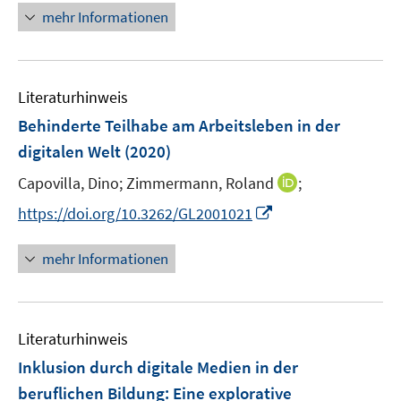
e
n
mehr Informationen
u
e
e
u
m
e
F
Literaturhinweis
m
e
F
Behinderte Teilhabe am Arbeitsleben in der
n
e
digitalen Welt
(2020)
s
n
t
I
Capovilla, Dino;
Zimmermann, Roland
;
s
e
n
t
I
https://doi.org/10.3262/GL2001021
r
n
e
n
ö
e
r
n
mehr Informationen
f
u
ö
e
f
e
f
u
n
m
f
e
e
F
n
Literaturhinweis
m
n
e
e
F
Inklusion durch digitale Medien in der
n
n
e
beruflichen Bildung
:
Eine explorative
s