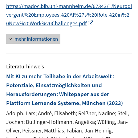
n
n
f
https://madoc.bib.uni-mannheim.de/67343/1/Neurodi
e
n
n
vergent%20Employees%20AI%27s%20Role%20in%2
n
e
e
I
0New%20Work%20Challenges.pdf
u
n
n
e
n
mehr Informationen
m
e
F
u
e
e
n
Literaturhinweis
m
s
F
Mit KI zu mehr Teilhabe in der Arbeitswelt :
t
e
Potenziale, Einsatzmöglichkeiten und
e
n
r
Herausforderungen
:
Whitepaper aus der
s
ö
Plattform Lernende Systeme, München
(2023)
t
f
e
Adolph, Lars;
André, Elisabeth;
Reißner, Nadine;
Steil,
f
r
Jochen;
Bullinger-Hoffmann, Angelika;
Wülfing, Jan-
n
ö
e
Oliver;
Peissner, Matthias;
Fabian, Jan-Hennig;
f
n