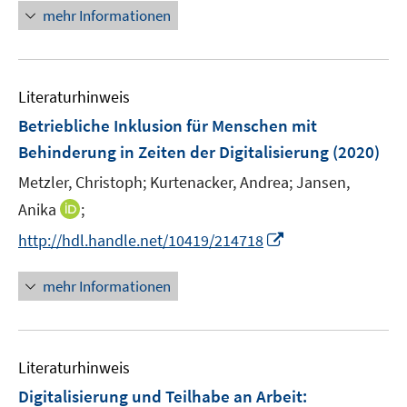
ö
e
n
mehr Informationen
f
u
e
f
e
u
n
m
e
e
F
Literaturhinweis
m
n
e
F
Betriebliche Inklusion für Menschen mit
n
e
Behinderung in Zeiten der Digitalisierung
(2020)
s
n
t
Metzler, Christoph;
Kurtenacker, Andrea;
Jansen,
s
e
t
I
Anika
;
r
e
n
I
http://hdl.handle.net/10419/214718
ö
r
n
n
f
ö
e
n
mehr Informationen
f
f
u
e
n
f
e
u
e
n
m
e
n
e
F
Literaturhinweis
m
n
e
F
Digitalisierung und Teilhabe an Arbeit
:
n