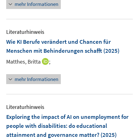
n
mehr Informationen
e
u
e
Literaturhinweis
m
F
Wie KI Berufe verändert und Chancen für
e
Menschen mit Behinderungen schafft
(2025)
n
I
Matthes, Britta
;
s
n
t
n
e
mehr Informationen
e
r
u
ö
e
f
m
f
Literaturhinweis
F
n
Exploring the impact of AI on unemployment for
e
e
people with disabilities: do educational
n
n
attainment and governance matter?
(2025)
s