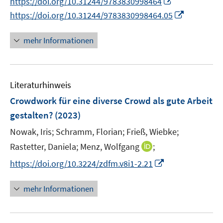
https://doi.org/10.31244/9783830998464
f
e
n
I
f
https://doi.org/10.31244/9783830998464.05
n
n
n
n
e
n
e
mehr Informationen
u
e
n
e
u
m
e
F
Literaturhinweis
m
e
F
Crowdwork für eine diverse Crowd als gute Arbeit
n
e
gestalten?
(2023)
s
n
t
Nowak, Iris;
Schramm, Florian;
Frieß, Wiebke;
s
e
t
I
Rastetter, Daniela;
Menz, Wolfgang
;
r
e
n
I
https://doi.org/10.3224/zdfm.v8i1-2.21
ö
r
n
n
f
ö
e
n
mehr Informationen
f
f
u
e
n
f
e
u
e
n
m
e