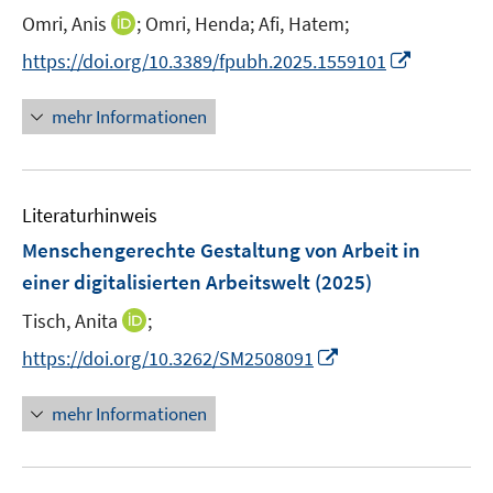
t
I
Omri, Anis
;
Omri, Henda;
Afi, Hatem;
e
n
I
https://doi.org/10.3389/fpubh.2025.1559101
r
n
n
ö
e
n
mehr Informationen
f
u
e
f
e
u
n
m
e
e
F
Literaturhinweis
m
n
e
F
Menschengerechte Gestaltung von Arbeit in
n
e
einer digitalisierten Arbeitswelt
(2025)
s
n
t
I
Tisch, Anita
;
s
e
n
t
I
https://doi.org/10.3262/SM2508091
r
n
e
n
ö
e
r
n
mehr Informationen
f
u
ö
e
f
e
f
u
n
m
f
e