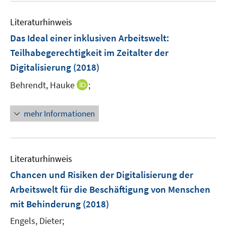
f
n
Literaturhinweis
e
Das Ideal einer inklusiven Arbeitswelt
:
n
Teilhabegerechtigkeit im Zeitalter der
Digitalisierung
(2018)
I
Behrendt, Hauke
;
n
n
mehr Informationen
e
u
e
m
Literaturhinweis
F
Chancen und Risiken der Digitalisierung der
e
Arbeitswelt für die Beschäftigung von Menschen
n
mit Behinderung
(2018)
s
t
Engels, Dieter;