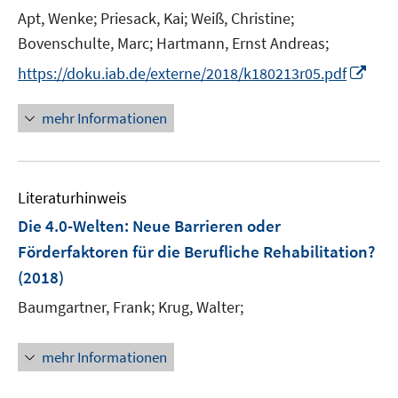
t
Apt, Wenke;
Priesack, Kai;
Weiß, Christine;
s
e
t
Bovenschulte, Marc;
Hartmann, Ernst Andreas;
r
e
I
https://doku.iab.de/externe/2018/k180213r05.pdf
ö
r
n
f
ö
n
mehr Informationen
f
f
e
n
f
u
e
n
e
n
e
Literaturhinweis
m
n
F
Die 4.0-Welten: Neue Barrieren oder
e
Förderfaktoren für die Berufliche Rehabilitation?
n
(2018)
s
t
Baumgartner, Frank;
Krug, Walter;
e
r
mehr Informationen
ö
f