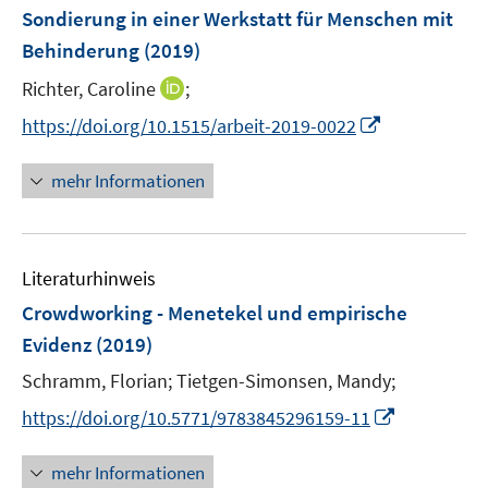
e
Sondierung in einer Werkstatt für Menschen mit
s
n
Behinderung
t
(2019)
s
e
t
I
Richter, Caroline
;
r
e
n
I
https://doi.org/10.1515/arbeit-2019-0022
ö
r
n
n
f
ö
e
n
f
mehr Informationen
f
u
e
n
f
e
u
e
n
m
e
n
e
F
Literaturhinweis
m
n
e
F
Crowdworking - Menetekel und empirische
n
e
Evidenz
(2019)
s
n
t
Schramm, Florian;
Tietgen-Simonsen, Mandy;
s
e
t
I
https://doi.org/10.5771/9783845296159-11
r
e
n
ö
r
n
mehr Informationen
f