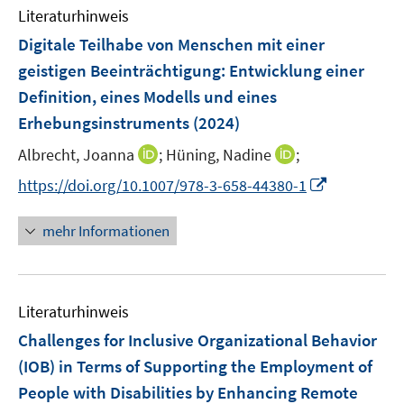
e
F
n
Literaturhinweis
m
n
e
e
F
Digitale Teilhabe von Menschen mit einer
n
n
e
geistigen Beeinträchtigung
:
Entwicklung einer
s
n
Definition, eines Modells und eines
t
s
e
Erhebungsinstruments
(2024)
t
r
e
I
I
Albrecht, Joanna
;
Hüning, Nadine
;
ö
r
n
n
f
I
https://doi.org/10.1007/978-3-658-44380-1
ö
n
n
f
n
f
e
e
n
n
mehr Informationen
f
u
u
e
e
n
e
e
n
u
e
m
m
e
n
F
F
Literaturhinweis
m
e
e
F
Challenges for Inclusive Organizational Behavior
n
n
e
(IOB) in Terms of Supporting the Employment of
s
s
n
People with Disabilities by Enhancing Remote
t
t
s