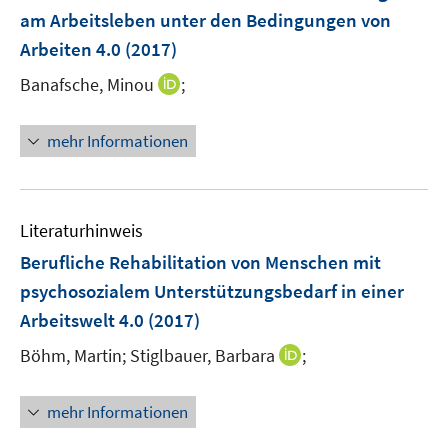
am Arbeitsleben unter den Bedingungen von
Arbeiten 4.0
(2017)
I
Banafsche, Minou
;
n
n
mehr Informationen
e
u
e
m
Literaturhinweis
F
Berufliche Rehabilitation von Menschen mit
e
psychosozialem Unterstützungsbedarf in einer
n
Arbeitswelt 4.0
(2017)
s
t
I
Böhm, Martin;
Stiglbauer, Barbara
;
e
n
r
n
mehr Informationen
ö
e
f