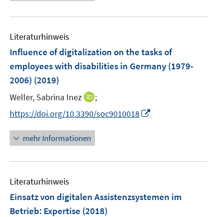
ö
e
f
f
u
n
f
e
e
n
Literaturhinweis
m
n
e
F
Influence of digitalization on the tasks of
n
e
employees with disabilities in Germany (1979-
n
2006)
(2019)
s
t
I
Weller, Sabrina Inez
;
e
n
I
https://doi.org/10.3390/soc9010018
r
n
n
ö
e
n
mehr Informationen
f
u
e
f
e
u
n
m
e
e
F
Literaturhinweis
m
n
e
F
Einsatz von digitalen Assistenzsystemen im
n
e
Betrieb
:
Expertise
(2018)
s
n