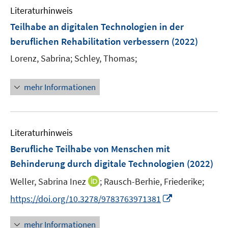
n
e
F
Literaturhinweis
m
n
e
F
Teilhabe an digitalen Technologien in der
n
e
beruflichen Rehabilitation verbessern
(2022)
s
n
t
Lorenz, Sabrina;
Schley, Thomas;
s
e
t
r
e
mehr Informationen
ö
r
f
ö
f
f
n
Literaturhinweis
f
e
n
Berufliche Teilhabe von Menschen mit
n
e
Behinderung durch digitale Technologien
(2022)
n
I
Weller, Sabrina Inez
;
Rausch-Berhie, Friederike;
n
I
https://doi.org/10.3278/9783763971381
n
n
e
n
mehr Informationen