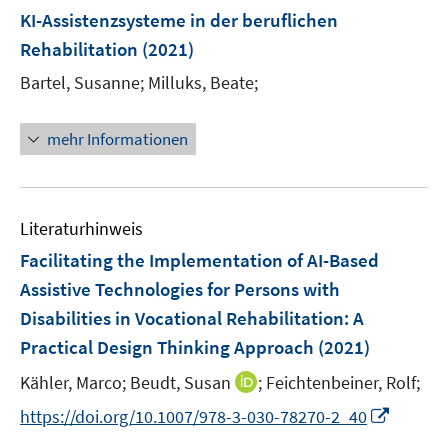
e
F
KI-Assistenzsysteme in der beruflichen
n
e
Rehabilitation
(2021)
s
n
t
Bartel, Susanne;
Milluks, Beate;
s
e
t
r
e
mehr Informationen
ö
r
f
ö
f
f
n
Literaturhinweis
f
e
n
Facilitating the Implementation of AI-Based
n
e
Assistive Technologies for Persons with
n
Disabilities in Vocational Rehabilitation: A
Practical Design Thinking Approach
(2021)
I
Kähler, Marco;
Beudt, Susan
;
Feichtenbeiner, Rolf;
n
I
https://doi.org/10.1007/978-3-030-78270-2_40
n
n