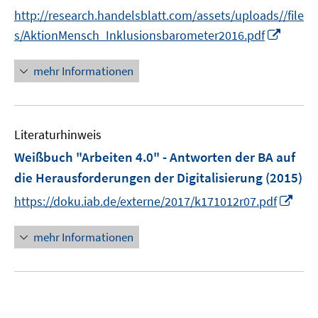
ö
http://research.handelsblatt.com/assets/uploads//file
f
I
f
s/AktionMensch_Inklusionsbarometer2016.pdf
n
n
n
e
mehr Informationen
e
n
u
e
Literaturhinweis
m
F
Weißbuch "Arbeiten 4.0" - Antworten der BA auf
e
die Herausforderungen der Digitalisierung
(2015)
n
I
https://doku.iab.de/externe/2017/k171012r07.pdf
s
n
t
n
mehr Informationen
e
e
r
u
ö
e
f
m
f