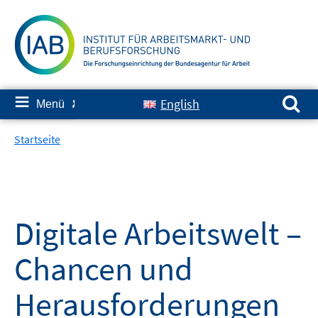
Springe
zum
Inhalt
Suchen nach:
≡
English
Menü
✘
Startseite
Digitale Arbeitswelt –
Chancen und
Herausforderungen