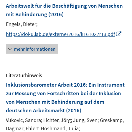
e
Arbeitswelt für die Beschäftigung von Menschen
n
mit Behinderung
(2016)
s
t
Engels, Dieter;
e
I
https://doku.iab.de/externe/2016/k161027r13.pdf
r
n
ö
n
mehr Informationen
f
e
f
u
n
e
e
Literaturhinweis
m
n
F
Inklusionsbarometer Arbeit 2016
:
Ein Instrument
e
zur Messung von Fortschritten bei der Inklusion
n
von Menschen mit Behinderung auf dem
s
deutschen Arbeitsmarkt
(2016)
t
e
Vukovic, Sandra;
Lichter, Jörg;
Jung, Sven;
Greskamp,
r
Dagmar;
Ehlert-Hoshmand, Julia;