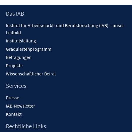
F
n
e
e
Footer
Das IAB
n
n
Inhalt
s
Institut für Arbeitsmarkt- und Berufsforschung (IAB) – unser
t
Leitbild
e
Institutsleitung
r
Graduiertenprogramm
ö
f
Befragungen
f
Projekte
n
Wissenschaftlicher Beirat
e
n
Services
Presse
IAB-Newsletter
Kontakt
Rechtliche Links