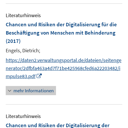
u
f
e
n
m
Literaturhinweis
e
F
Chancen und Risiken der Digitalisierung für die
n
e
Beschäftigung von Menschen mit Behinderung
n
(2017)
s
t
Engels, Dietrich;
e
https://daten2.verwaltungsportal.de/dateien/seitenge
r
nerator/2dfbfa463a4d7f71be425968cfed6a22203482/i
ö
I
mpulse83.pdf
f
n
f
n
n
mehr Informationen
e
e
u
n
e
Literaturhinweis
m
F
Chancen und Risiken der Digitalisierung der