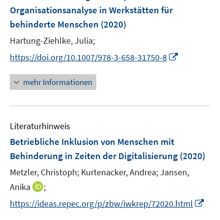
n
Organisationsanalyse in Werkstätten für
t
s
e
behinderte Menschen
(2020)
t
r
e
Hartung-Ziehlke, Julia;
ö
r
I
f
https://doi.org/10.1007/978-3-658-31750-8
ö
n
f
f
n
n
mehr Informationen
f
e
e
n
u
n
e
e
n
Literaturhinweis
m
F
Betriebliche Inklusion von Menschen mit
e
Behinderung in Zeiten der Digitalisierung
(2020)
n
Metzler, Christoph;
Kurtenacker, Andrea;
Jansen,
s
t
I
Anika
;
e
n
I
https://ideas.repec.org/p/zbw/iwkrep/72020.html
r
n
n