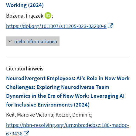
e
e
Working
(2024)
t
r
r
e
I
Bożena, Frączek
;
ö
ö
r
n
f
f
I
https://doi.org/10.1007/s11205-023-03290-8
ö
n
f
f
n
f
e
n
n
n
mehr Informationen
f
u
e
e
e
n
e
n
n
u
e
m
e
n
F
Literaturhinweis
m
e
F
Neurodivergent Employees: AI's Role in New Work
n
e
Challenges
:
Exploring Neurodiverse Team
s
n
Dynamics in the Era of New Work: Leveraging AI
t
s
e
for Inclusive Environments
(2024)
t
r
e
Keil, Mareike Victoria;
Ketzer, Dominic;
ö
r
f
https://nbn-resolving.org/urn:nbn:de:bsz:180-madoc-
ö
f
I
673436
f