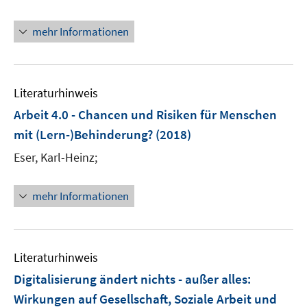
e
r
mehr Informationen
ö
f
f
n
Literaturhinweis
e
Arbeit 4.0 - Chancen und Risiken für Menschen
n
mit (Lern-)Behinderung?
(2018)
Eser, Karl-Heinz;
mehr Informationen
Literaturhinweis
Digitalisierung ändert nichts - außer alles
:
Wirkungen auf Gesellschaft, Soziale Arbeit und