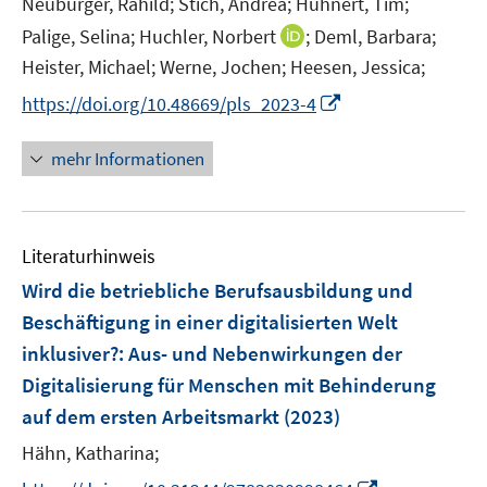
Neuburger, Rahild;
Stich, Andrea;
Hühnert, Tim;
f
I
n
Palige, Selina;
Huchler, Norbert
;
Deml, Barbara;
n
e
Heister, Michael;
Werne, Jochen;
Heesen, Jessica;
n
n
I
https://doi.org/10.48669/pls_2023-4
e
n
u
n
mehr Informationen
e
e
m
u
F
e
e
Literaturhinweis
m
n
F
Wird die betriebliche Berufsausbildung und
s
e
Beschäftigung in einer digitalisierten Welt
t
n
e
inklusiver?
:
Aus- und Nebenwirkungen der
s
r
Digitalisierung für Menschen mit Behinderung
t
ö
e
auf dem ersten Arbeitsmarkt
(2023)
f
r
Hähn, Katharina;
f
ö
n
I