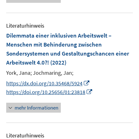
u
e
e
u
m
e
F
Literaturhinweis
m
e
F
Dilemmata einer inklusiven Arbeitswelt –
n
e
Menschen mit Behinderung zwischen
s
n
Sondersystemen und Gestaltungschancen einer
t
s
e
Arbeitswelt 4.0?!
(2022)
t
r
e
York, Jana;
Jochmaring, Jan;
ö
r
I
f
https://dx.doi.org/10.35468/5924
ö
n
f
I
https://doi.org/10.25656/01:23818
f
n
n
n
f
e
e
n
mehr Informationen
n
u
n
e
e
e
u
n
m
e
F
Literaturhinweis
m