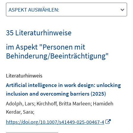
ASPEKT AUSWÄHLEN:
35 Literaturhinweise
im Aspekt "Personen mit
Behinderung/Beeinträchtigung"
Literaturhinweis
Artificial intelligence in work design: unlocking
inclusion and overcoming barriers
(2025)
Adolph, Lars;
Kirchhoff, Britta Marleen;
Hamideh
Kerdar, Sara;
I
https://doi.org/10.1007/s41449-025-00467-4
n