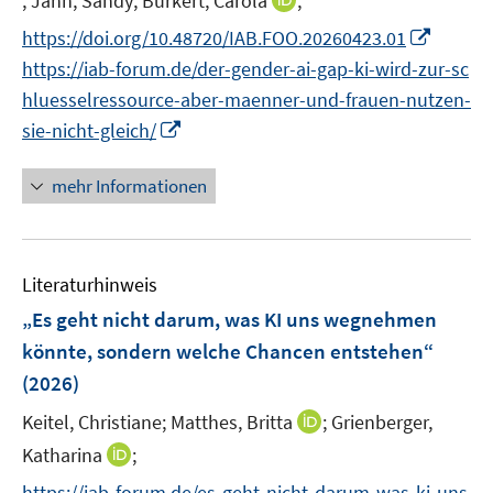
;
Jahn, Sandy;
Burkert, Carola
;
f
r
e
e
n
n
f
I
https://doi.org/10.48720/IAB.FOO.20260423.01
ö
n
n
n
n
n
n
https://iab-forum.de/der-gender-ai-gap-ki-wird-zur-sc
f
e
e
e
n
f
hluesselressource-aber-maenner-und-frauen-nutzen-
u
u
n
e
n
I
sie-nicht-gleich/
e
e
u
e
n
m
m
e
n
n
F
F
mehr Informationen
m
e
e
e
F
u
n
n
e
e
s
s
n
Literaturhinweis
m
t
t
s
F
e
e
„Es geht nicht darum, was KI uns wegnehmen
t
e
r
r
könnte, sondern welche Chancen entstehen“
e
n
ö
ö
r
(2026)
s
f
f
ö
t
I
f
Keitel, Christiane;
Matthes, Britta
f
;
Grienberger,
f
e
n
n
n
I
Katharina
;
f
r
n
e
e
n
n
https://iab-forum.de/es-geht-nicht-darum-was-ki-uns