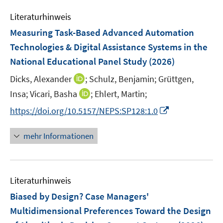
e
n
Literaturhinweis
m
F
Measuring Task-Based Advanced Automation
e
Technologies & Digital Assistance Systems in the
n
National Educational Panel Study
(2026)
s
t
I
Dicks, Alexander
;
Schulz, Benjamin;
Grüttgen,
e
n
I
Insa;
Vicari, Basha
;
Ehlert, Martin;
r
n
n
I
https://doi.org/10.5157/NEPS:SP128:1.0
ö
e
n
n
f
u
e
n
mehr Informationen
f
e
u
e
n
m
e
u
e
F
m
e
n
e
F
Literaturhinweis
m
n
e
F
Biased by Design? Case Managers'
s
n
e
t
Multidimensional Preferences Toward the Design
s
n
e