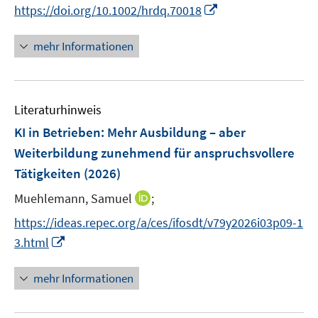
I
https://doi.org/10.1002/hrdq.70018
ö
n
f
n
mehr Informationen
f
e
n
u
e
e
n
Literaturhinweis
m
F
KI in Betrieben
:
Mehr Ausbildung – aber
e
Weiterbildung zunehmend für anspruchsvollere
n
Tätigkeiten
(2026)
s
t
I
Muehlemann, Samuel
;
e
n
https://ideas.repec.org/a/ces/ifosdt/v79y2026i03p09-1
r
n
I
3.html
ö
e
n
f
u
n
mehr Informationen
f
e
e
n
m
u
e
F