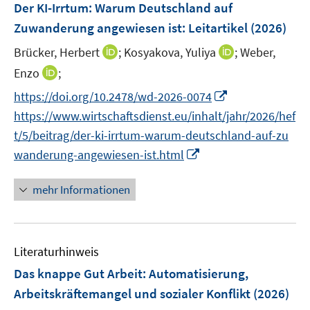
F
Der KI-Irrtum: Warum Deutschland auf
s
n
n
e
t
Zuwanderung angewiesen ist
:
Leitartikel
(2026)
s
s
n
e
t
t
I
I
Brücker, Herbert
;
Kosyakova, Yuliya
;
Weber,
s
r
e
e
n
n
t
I
Enzo
;
ö
r
r
n
n
e
n
f
I
https://doi.org/10.2478/wd-2026-0074
ö
ö
e
e
r
n
f
n
f
f
https://www.wirtschaftsdienst.eu/inhalt/jahr/2026/hef
u
u
ö
e
n
n
f
f
e
e
t/5/beitrag/der-ki-irrtum-warum-deutschland-auf-zu
f
u
e
e
n
n
m
m
I
f
wanderung-angewiesen-ist.html
e
n
u
e
e
F
F
n
n
m
e
n
n
e
e
n
e
F
mehr Informationen
m
n
n
e
n
e
F
s
s
u
n
e
t
t
e
s
n
e
e
Literaturhinweis
m
t
s
r
r
F
e
Das knappe Gut Arbeit
:
Automatisierung,
t
ö
ö
e
r
Arbeitskräftemangel und sozialer Konflikt
(2026)
e
f
f
n
ö