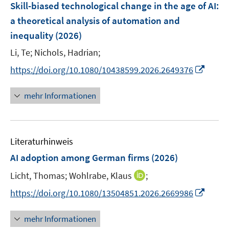
F
Skill-biased technological change in the age of AI:
e
a theoretical analysis of automation and
n
inequality
(2026)
s
t
Li, Te;
Nichols, Hadrian;
e
I
https://doi.org/10.1080/10438599.2026.2649376
r
n
ö
n
mehr Informationen
f
e
f
u
n
e
e
Literaturhinweis
m
n
F
AI adoption among German firms
(2026)
e
I
Licht, Thomas;
Wohlrabe, Klaus
;
n
n
s
I
https://doi.org/10.1080/13504851.2026.2669986
n
t
n
e
e
n
mehr Informationen
u
r
e