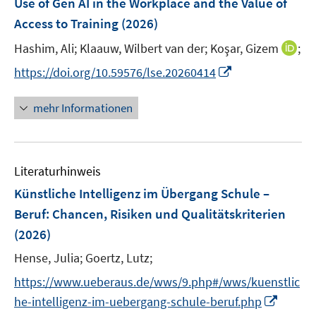
Use of Gen AI in the Workplace and the Value of
e
Access to Training
(2026)
n
I
Hashim, Ali;
Klaauw, Wilbert van der;
Koşar, Gizem
;
s
n
t
I
https://doi.org/10.59576/lse.20260414
n
e
n
e
r
n
mehr Informationen
u
ö
e
e
f
u
m
f
e
F
n
Literaturhinweis
m
e
e
F
Künstliche Intelligenz im Übergang Schule –
n
n
e
Beruf
:
Chancen, Risiken und Qualitätskriterien
s
n
(2026)
t
s
e
t
Hense, Julia;
Goertz, Lutz;
r
e
https://www.ueberaus.de/wws/9.php#/wws/kuenstlic
ö
r
I
he-intelligenz-im-uebergang-schule-beruf.php
f
ö