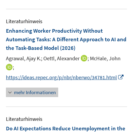
e
f
e
u
n
m
e
e
F
Literaturhinweis
m
n
e
F
Enhancing Worker Productivity Without
n
e
Automating Tasks: A Different Approach to AI and
s
n
the Task-Based Model
t
(2026)
s
e
t
I
Agrawal, Ajay K.;
Oettl, Alexander
;
McHale, John
r
e
n
I
;
ö
r
n
n
f
I
https://ideas.repec.org/p/nbr/nberwo/34781.html
ö
e
n
f
n
f
u
e
n
n
mehr Informationen
f
e
u
e
e
n
m
e
n
u
e
F
m
e
n
e
F
Literaturhinweis
m
n
e
F
Do AI Expectations Reduce Unemployment in the
s
n