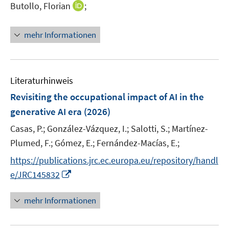
r
I
f
f
Butollo, Florian
;
s
f
ö
n
n
n
t
f
f
n
e
e
e
n
mehr Informationen
f
e
n
n
r
e
n
u
ö
n
e
e
f
n
m
f
Literaturhinweis
F
n
Revisiting the occupational impact of AI in the
e
e
generative AI era
(2026)
n
n
s
Casas, P.;
González-Vázquez, I.;
Salotti, S.;
Martínez-
t
Plumed, F.;
Gómez, E.;
Fernández-Macías, E.;
e
https://publications.jrc.ec.europa.eu/repository/handl
r
I
e/JRC145832
ö
n
f
n
mehr Informationen
f
e
n
u
e