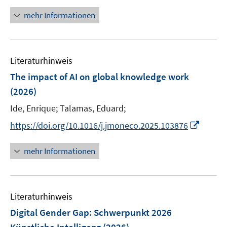
n
f
f
n
n
mehr Informationen
f
e
e
n
u
n
e
e
n
Literaturhinweis
m
F
The impact of AI on global knowledge work
e
(2026)
n
Ide, Enrique;
Talamas, Eduard;
s
t
I
https://doi.org/10.1016/j.jmoneco.2025.103876
e
n
r
n
mehr Informationen
ö
e
f
u
f
e
n
Literaturhinweis
m
e
F
Digital Gender Gap
:
Schwerpunkt 2026
n
e