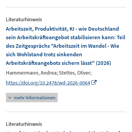
f
f
e
ö
u
n
n
m
f
e
e
e
F
Literaturhinweis
f
m
n
n
e
n
F
Arbeitszeit, Produktivität, KI - wie Deutschland
n
e
e
sein Arbeitskräfteangebot stabilisieren kann
:
Teil
s
n
n
des Zeitgesprächs "Arbeitszeit im Wandel - Wie
t
s
e
sich Wohlstand trotz sinkenden
t
r
e
Arbeitskräfteangebots sichern lässt"
(2026)
ö
r
Hammermann, Andrea;
Stettes, Oliver;
f
ö
f
I
https://doi.org/10.2478/wd-2026-0064
f
n
n
f
e
n
n
mehr Informationen
n
e
e
u
n
e
Literaturhinweis
m
F