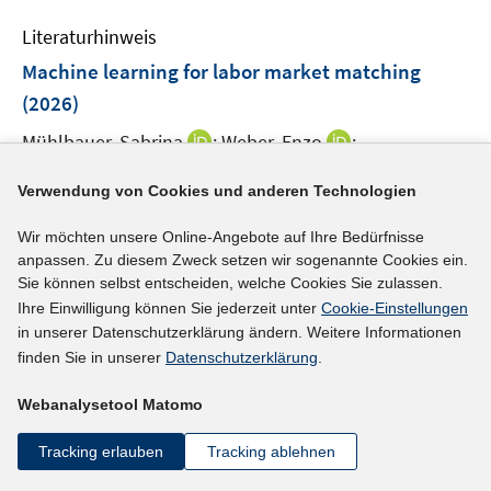
e
n
e
Literaturhinweis
m
n
F
Machine learning for labor market matching
s
e
(2026)
t
n
e
I
I
Mühlbauer, Sabrina
;
Weber, Enzo
;
s
r
n
n
t
I
https://doi.org/10.1016/j.mlwa.2026.100861
ö
n
n
Verwendung von Cookies und anderen Technologien
e
n
f
e
e
r
n
mehr Informationen
f
Wir möchten unsere Online-Angebote auf Ihre Bedürfnisse
u
u
ö
e
n
anpassen. Zu diesem Zweck setzen wir sogenannte Cookies ein.
e
e
f
u
Sie können selbst entscheiden, welche Cookies Sie zulassen.
e
m
m
f
e
Ihre Einwilligung können Sie jederzeit unter
Cookie-Einstellungen
n
F
F
n
Literaturhinweis
m
in unserer Datenschutzerklärung ändern. Weitere Informationen
e
e
e
F
finden Sie in unserer
Datenschutzerklärung
.
Drei Jahre ChatGPT: Auswirkungen von LLMs auf
n
n
n
e
den deutschen Arbeitsmarkt
:
Teil des
s
s
Webanalysetool Matomo
n
Zeitgesprächs "Arbeitszeit im Wandel - Wie sich
t
t
s
Tracking erlauben
Tracking ablehnen
e
e
Wohlstand trotz sinkenden
t
r
r