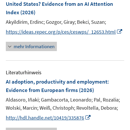
e
t
United States? Evidence from an AI Attention
s
n
e
Index
t
(2026)
s
r
e
t
Akyildirim, Erdinc;
Gozgor, Giray;
Bekci, Suzan;
ö
r
e
I
f
https://ideas.repec.org/p/ces/ceswps/_12653.html
ö
r
n
f
f
ö
n
n
mehr Informationen
f
f
e
e
n
f
u
n
e
n
e
n
e
Literaturhinweis
m
n
F
AI adoption, productivity and employment:
e
Evidence from European firms
(2026)
n
Aldasoro, Iñaki;
Gambacorta, Leonardo;
Pal, Rozalia;
s
t
Wolski, Marcin;
Weiß, Christoph;
Revoltella, Debora;
e
I
http://hdl.handle.net/10419/335876
r
n
ö