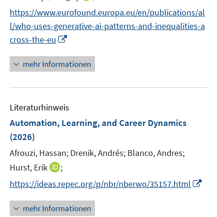
n
https://www.eurofound.europa.eu/en/publications/al
n
l/who-uses-generative-ai-patterns-and-inequalities-a
e
I
cross-the-eu
u
n
e
n
mehr Informationen
m
e
F
u
e
e
n
Literaturhinweis
m
s
F
Automation, Learning, and Career Dynamics
t
e
e
(2026)
n
r
Afrouzi, Hassan;
Drenik, Andrés;
Blanco, Andres;
s
ö
t
I
Hurst, Erik
;
f
e
n
f
I
https://ideas.repec.org/p/nbr/nberwo/35157.html
r
n
n
n
ö
e
e
n
mehr Informationen
f
u
n