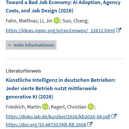
F
Toward a Bad Job Economy: AI Adoption, Agency
s
s
e
Costs, and Job Design
(2026)
t
t
n
e
e
I
Fahn, Matthias;
Li, Jin
;
Sun, Chang;
s
r
r
n
t
I
https://ideas.repec.org/p/ces/ceswps/_12612.html
ö
ö
n
e
n
f
f
e
r
n
mehr Informationen
f
f
u
ö
e
n
n
e
f
u
e
e
m
f
e
n
n
F
n
Literaturhinweis
m
e
e
F
Künstliche Intelligenz in deutschen Betrieben:
n
n
e
Jeder vierte Betrieb nutzt mittlerweile
s
n
generative KI
(2026)
t
s
e
t
I
I
Friedrich, Martin
;
Kagerl, Christian
;
r
e
n
n
I
https://doku.iab.de/kurzber/2026/kb2026-08.pdf
ö
r
n
n
n
I
f
https://doi.org/10.48720/IAB.KB.2608
ö
e
e