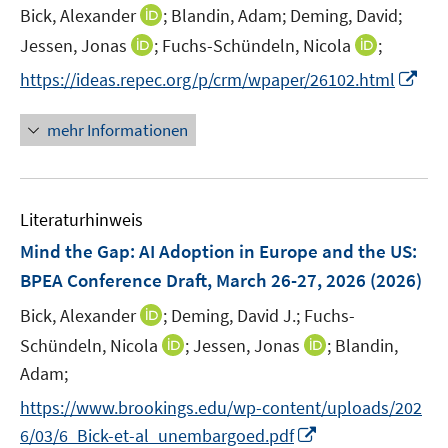
t
I
Bick, Alexander
;
Blandin, Adam;
Deming, David;
s
e
n
t
I
I
Jessen, Jonas
;
Fuchs-Schündeln, Nicola
;
r
n
e
n
n
I
https://ideas.repec.org/p/crm/wpaper/26102.html
ö
e
r
n
n
n
f
u
ö
e
e
n
f
mehr Informationen
e
f
u
u
e
n
m
f
e
e
u
e
F
n
m
m
e
n
e
e
F
F
Literaturhinweis
m
n
n
e
e
F
Mind the Gap: AI Adoption in Europe and the US
:
s
n
n
e
t
BPEA Conference Draft, March 26-27, 2026
(2026)
s
s
n
e
t
t
I
Bick, Alexander
;
Deming, David J.;
Fuchs-
s
r
e
e
n
t
I
I
Schündeln, Nicola
;
Jessen, Jonas
;
Blandin,
ö
r
r
n
e
n
n
Adam;
f
ö
ö
e
r
n
n
f
f
f
https://www.brookings.edu/wp-content/uploads/202
u
ö
e
e
n
f
f
I
e
6/03/6_Bick-et-al_unembargoed.pdf
f
u
u
e