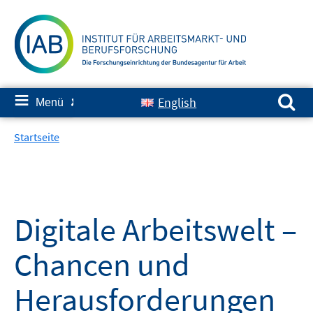
Springe
zum
Inhalt
Suchen nach:
≡
English
Menü
✘
Startseite
Digitale Arbeitswelt –
Chancen und
Herausforderungen