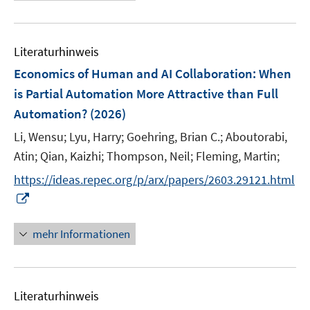
e
n
f
e
u
e
n
m
e
n
e
F
Literaturhinweis
m
n
e
F
Economics of Human and AI Collaboration: When
n
e
is Partial Automation More Attractive than Full
s
n
Automation?
(2026)
t
s
e
t
Li, Wensu;
Lyu, Harry;
Goehring, Brian C.;
Aboutorabi,
r
e
Atin;
Qian, Kaizhi;
Thompson, Neil;
Fleming, Martin;
ö
r
https://ideas.repec.org/p/arx/papers/2603.29121.html
f
ö
f
I
f
n
n
f
e
n
mehr Informationen
n
n
e
e
u
n
e
Literaturhinweis
m