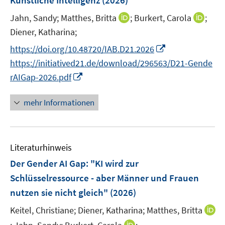
Künstliche Intelligenz
(2026)
n
I
I
Jahn, Sandy;
Matthes, Britta
;
Burkert, Carola
;
s
n
n
t
Diener, Katharina;
n
n
e
I
https://doi.org/10.48720/IAB.D21.2026
e
e
r
n
https://initiatived21.de/download/296563/D21-Gende
u
u
ö
n
I
rAIGap-2026.pdf
e
e
f
e
n
m
m
f
u
n
F
F
mehr Informationen
n
e
e
e
e
e
m
u
n
n
n
F
e
s
s
e
Literaturhinweis
m
t
t
n
F
e
e
Der Gender AI Gap: "KI wird zur
s
e
r
r
Schlüsselressource - aber Männer und Frauen
t
n
ö
ö
nutzen sie nicht gleich"
(2026)
e
s
f
f
r
t
Keitel, Christiane;
Diener, Katharina;
f
Matthes, Britta
f
ö
e
n
n
I
I