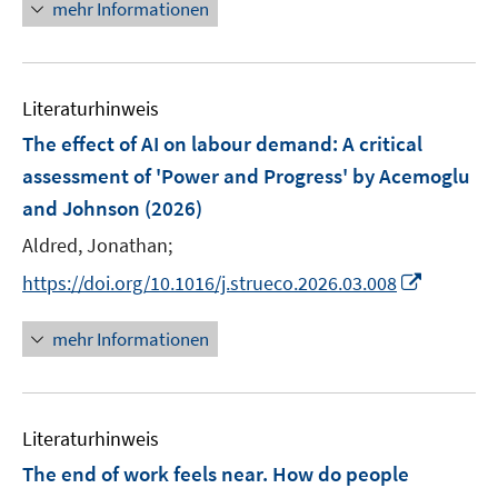
n
mehr Informationen
f
e
f
u
n
e
e
Literaturhinweis
m
n
F
The effect of AI on labour demand: A critical
e
assessment of 'Power and Progress' by Acemoglu
n
and Johnson
(2026)
s
t
Aldred, Jonathan;
e
I
https://doi.org/10.1016/j.strueco.2026.03.008
r
n
ö
n
mehr Informationen
f
e
f
u
n
e
e
Literaturhinweis
m
n
F
The end of work feels near. How do people
e