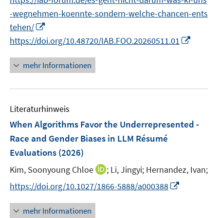
ö
e
n
n
n
e
-wegnehmen-koennte-sondern-welche-chancen-ents
f
u
e
n
f
I
e
tehen/
u
n
n
m
I
https://doi.org/10.48720/IAB.FOO.20260511.01
e
e
n
F
n
m
n
e
e
n
F
mehr Informationen
u
n
e
e
e
s
u
n
m
t
e
s
F
e
Literaturhinweis
m
t
e
r
F
e
When Algorithms Favor the Underrepresented -
n
ö
e
r
Race and Gender Biases in LLM Résumé
s
f
n
ö
Evaluations
(2026)
t
f
s
f
e
n
t
I
Kim, Soonyoung Chloe
f
;
Li, Jingyi;
Hernandez, Ivan;
r
e
e
n
n
I
https://doi.org/10.1027/1866-5888/a000388
ö
n
r
n
e
n
f
ö
e
n
n
mehr Informationen
f
f
u