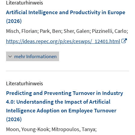
F
F
Literaturhinweis
m
n
n
e
e
F
Artificial Intelligence and Productivity in Europe
s
s
n
n
e
t
t
(2026)
s
s
n
e
e
t
t
Misch, Florian;
Park, Ben;
Sher, Galen;
Pizzinelli, Carlo;
s
r
r
e
e
t
I
https://ideas.repec.org/p/ces/ceswps/_12401.html
ö
ö
r
r
e
n
f
f
ö
ö
r
n
mehr Informationen
f
f
f
f
ö
e
n
n
f
f
f
u
e
e
n
n
f
e
n
n
e
e
n
Literaturhinweis
m
n
n
e
F
Predicting and Preventing Turnover in Industry
n
e
4.0: Understanding the Impact of Artificial
n
Intelligence Adoption on Employee Turnover
s
(2026)
t
e
Moon, Young-Kook;
Mitropoulos, Tanya;
r