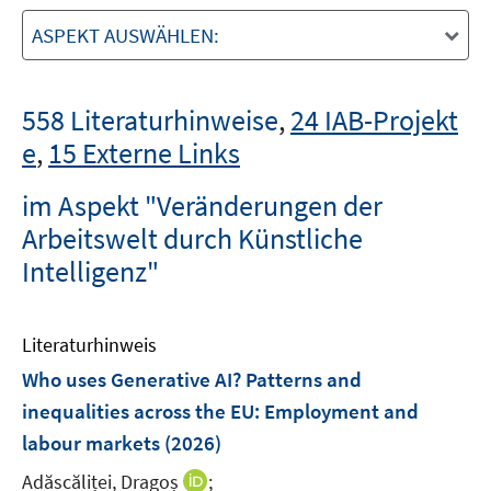
ASPEKT AUSWÄHLEN:
558 Literaturhinweise
,
24 IAB-Projekt
e
,
15 Externe Links
im Aspekt "Veränderungen der
Arbeitswelt durch Künstliche
Intelligenz"
Literaturhinweis
Who uses Generative AI? Patterns and
inequalities across the EU
:
Employment and
labour markets
(2026)
I
Adăscăliței, Dragoș
;