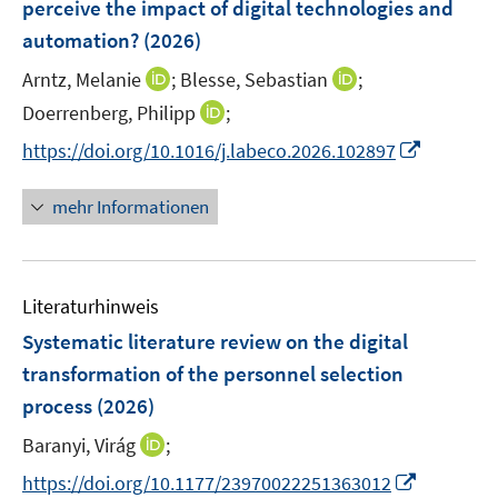
perceive the impact of digital technologies and
n
automation?
(2026)
s
t
I
I
Arntz, Melanie
;
Blesse, Sebastian
;
e
n
n
I
Doerrenberg, Philipp
;
r
n
n
n
I
https://doi.org/10.1016/j.labeco.2026.102897
ö
e
e
n
n
f
u
u
e
n
mehr Informationen
f
e
e
u
e
n
m
m
e
u
e
F
F
m
e
n
e
e
F
Literaturhinweis
m
n
n
e
F
Systematic literature review on the digital
s
s
n
e
t
t
transformation of the personnel selection
s
n
e
e
process
(2026)
t
s
r
r
e
t
I
Baranyi, Virág
;
ö
ö
r
e
n
f
f
I
https://doi.org/10.1177/23970022251363012
ö
r
n