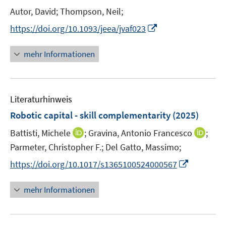
n
e
Autor, David;
Thompson, Neil;
s
s
n
t
t
I
s
https://doi.org/10.1093/jeea/jvaf023
e
e
n
t
r
r
n
e
mehr Informationen
ö
ö
e
r
f
f
u
ö
f
f
e
f
n
n
Literaturhinweis
m
f
e
e
F
n
Robotic capital - skill complementarity
(2025)
n
n
e
e
I
I
Battisti, Michele
;
Gravina, Antonio Francesco
;
n
n
n
n
Parmeter, Christopher F.;
Del Gatto, Massimo;
s
n
n
t
I
https://doi.org/10.1017/s1365100524000567
e
e
e
n
u
u
r
n
mehr Informationen
e
e
ö
e
m
m
f
u
F
F
f
e