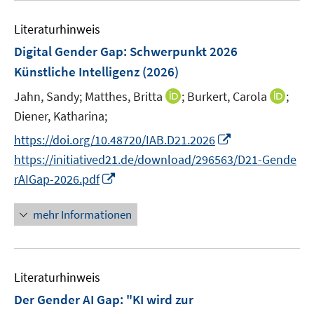
f
m
f
e
n
F
Literaturhinweis
f
m
e
e
n
F
Digital Gender Gap
:
Schwerpunkt 2026
n
n
e
e
Künstliche Intelligenz
(2026)
s
n
n
t
I
I
Jahn, Sandy;
Matthes, Britta
;
Burkert, Carola
;
s
e
n
n
t
Diener, Katharina;
r
n
n
e
I
https://doi.org/10.48720/IAB.D21.2026
ö
e
e
r
n
f
https://initiatived21.de/download/296563/D21-Gende
u
u
ö
n
f
I
rAIGap-2026.pdf
e
e
f
e
n
n
m
m
f
u
e
n
F
F
mehr Informationen
n
e
n
e
e
e
e
m
u
n
n
n
F
e
s
s
e
Literaturhinweis
m
t
t
n
F
e
e
Der Gender AI Gap: "KI wird zur
s
e