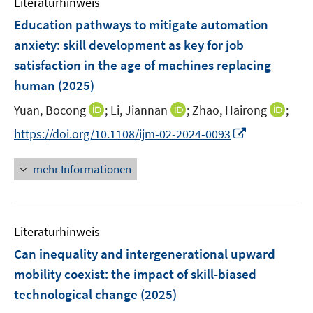
Literaturhinweis
m
n
n
n
e
e
F
Education pathways to mitigate automation
n
n
e
anxiety: skill development as key for job
s
n
satisfaction in the age of machines replacing
t
s
e
human
(2025)
t
r
e
I
I
I
Yuan, Bocong
;
Li, Jiannan
;
Zhao, Hairong
;
ö
r
n
n
n
f
I
https://doi.org/10.1108/ijm-02-2024-0093
ö
n
n
n
f
n
f
e
e
e
n
n
mehr Informationen
f
u
u
u
e
e
n
e
e
e
n
u
e
m
m
m
e
n
F
F
F
Literaturhinweis
m
e
e
e
F
Can inequality and intergenerational upward
n
n
n
e
mobility coexist: the impact of skill-biased
s
s
s
n
technological change
t
(2025)
t
t
s
e
e
e