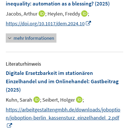
e
inequality: automation as a blessing?
(2025)
t
t
n
e
e
I
I
Jacobs, Arthur
;
Heylen, Freddy
;
s
r
r
n
n
t
I
https://doi.org/10.1017/dem.2024.10
ö
ö
n
n
e
n
f
f
e
e
r
n
mehr Informationen
f
f
u
u
ö
e
n
n
e
e
f
u
e
e
m
m
f
e
n
n
F
F
n
Literaturhinweis
m
e
e
e
F
Digitale Ersetzbarkeit im stationären
n
n
n
e
Einzelhandel und im Onlinehandel
:
Gastbeitrag
s
s
n
(2025)
t
t
s
e
e
t
I
I
Kuhn, Sarah
;
Seibert, Holger
;
r
r
e
n
n
https://arbeitgestaltengmbh.de/downloads/joboptio
ö
ö
r
n
n
f
f
n/joboption-berlin_kassensturz_einzelhandel_2.pdf
ö
e
e
f
f
I
f
u
u