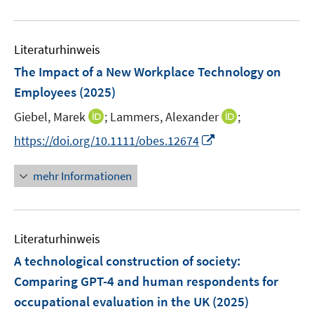
m
f
u
F
n
e
e
e
Literaturhinweis
m
n
n
F
The Impact of a New Workplace Technology on
s
e
Employees
(2025)
t
n
e
I
I
Giebel, Marek
;
Lammers, Alexander
;
s
r
n
n
t
I
https://doi.org/10.1111/obes.12674
ö
n
n
e
n
f
e
e
r
n
mehr Informationen
f
u
u
ö
e
n
e
e
f
u
e
m
m
f
e
n
F
F
n
Literaturhinweis
m
e
e
e
F
A technological construction of society:
n
n
n
e
Comparing GPT-4 and human respondents for
s
s
n
occupational evaluation in the UK
t
(2025)
t
s