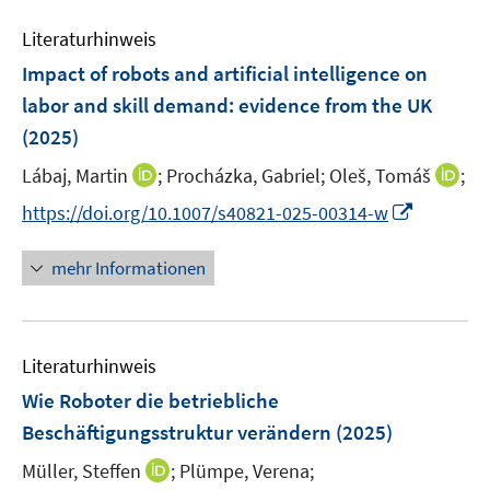
m
e
n
n
F
Literaturhinweis
m
s
s
e
F
Impact of robots and artificial intelligence on
t
t
n
e
e
e
labor and skill demand: evidence from the UK
s
n
r
r
(2025)
t
s
ö
ö
e
t
I
I
Lábaj, Martin
;
Procházka, Gabriel;
Oleš, Tomáš
;
f
f
r
e
n
n
f
f
I
https://doi.org/10.1007/s40821-025-00314-w
ö
r
n
n
n
n
n
f
ö
e
e
e
e
n
mehr Informationen
f
f
u
u
n
n
e
n
f
e
e
u
e
n
m
m
e
n
e
F
F
Literaturhinweis
m
n
e
e
F
Wie Roboter die betriebliche
n
n
e
Beschäftigungsstruktur verändern
(2025)
s
s
n
t
t
I
Müller, Steffen
;
Plümpe, Verena;
s
e
e