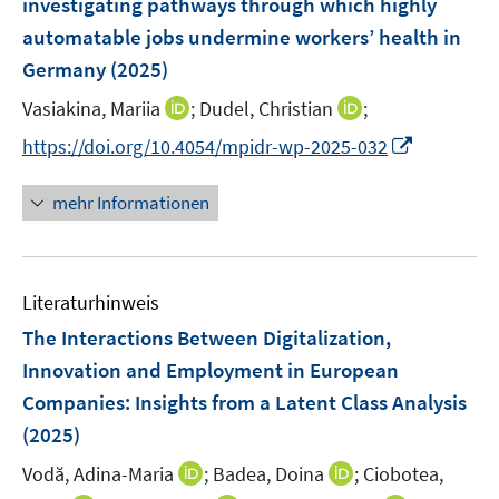
e
investigating pathways through which highly
t
n
ö
ö
r
automatable jobs undermine workers’ health in
e
s
f
f
ö
r
Germany
(2025)
t
f
f
f
ö
e
n
n
f
I
I
Vasiakina, Mariia
;
Dudel, Christian
;
f
r
e
e
n
n
n
f
I
https://doi.org/10.4054/mpidr-wp-2025-032
ö
n
n
e
n
n
n
n
f
n
e
e
e
n
mehr Informationen
f
u
u
n
e
n
e
e
u
e
m
m
e
n
F
F
Literaturhinweis
m
e
e
F
The Interactions Between Digitalization,
n
n
e
Innovation and Employment in European
s
s
n
Companies: Insights from a Latent Class Analysis
t
t
s
e
e
(2025)
t
r
r
e
I
I
Vodă, Adina-Maria
;
Badea, Doina
;
Ciobotea,
ö
ö
r