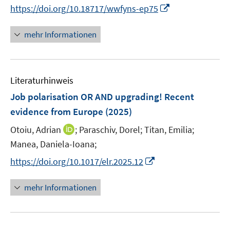
n
t
I
https://doi.org/10.18717/wwfyns-ep75
r
r
n
e
n
ö
ö
e
r
n
mehr Informationen
f
f
u
ö
e
f
f
e
f
u
n
n
m
f
e
e
e
F
n
Literaturhinweis
m
n
n
e
e
F
Job polarisation OR AND upgrading! Recent
n
n
e
evidence from Europe
(2025)
s
n
t
I
Otoiu, Adrian
;
Paraschiv, Dorel;
Titan, Emilia;
s
e
n
t
Manea, Daniela-Ioana;
r
n
e
I
https://doi.org/10.1017/elr.2025.12
ö
e
r
n
f
u
ö
n
mehr Informationen
f
e
f
e
n
m
f
u
e
F
n
e
n
e
e