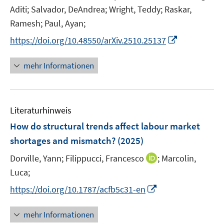
r
e
Aditi;
Salvador, DeAndrea;
Wright, Teddy;
Raskar,
ö
r
Ramesh;
Paul, Ayan;
f
ö
f
I
https://doi.org/10.48550/arXiv.2510.25137
f
n
n
f
e
n
mehr Informationen
n
n
e
e
u
n
e
Literaturhinweis
m
F
How do structural trends affect labour market
e
shortages and mismatch?
(2025)
n
I
Dorville, Yann;
Filippucci, Francesco
;
Marcolin,
s
n
t
Luca;
n
e
I
https://doi.org/10.1787/acfb5c31-en
e
r
n
u
ö
n
mehr Informationen
e
f
e