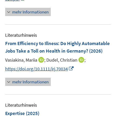
e
e
n
f
u
n
n
mehr Informationen
n
e
e
e
m
u
n
F
e
e
Literaturhinweis
m
n
F
From Efficiency to Illness: Do Highly Automatable
s
e
Jobs Take a Toll on Health in Germany?
(2026)
t
n
e
I
I
Vasiakina, Mariia
;
Dudel, Christian
;
s
r
n
n
t
I
https://doi.org/10.1111/irj.70034
ö
n
n
e
n
f
e
e
r
n
mehr Informationen
f
u
u
ö
e
n
e
e
f
u
e
m
m
f
e
n
F
F
n
Literaturhinweis
m
e
e
e
F
Expertise
(2025)
n
n