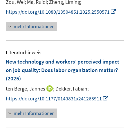
t
Zou, Wei;
Ma, Ruiqi;
Zheng, Liming;
r
r
r
e
I
https://doi.org/10.1080/13504851.2025.2550571
ö
ö
ö
r
n
f
f
f
ö
n
mehr Informationen
f
f
f
f
e
n
n
n
f
u
e
e
e
n
e
n
n
n
e
Literaturhinweis
m
n
F
New technology and workers’ perceived impact
e
on job quality: Does labor organization matter?
n
(2025)
s
t
I
ten Berge, Jannes
;
Dekker, Fabian;
e
n
I
https://doi.org/10.1177/0143831x241265911
r
n
n
ö
e
n
mehr Informationen
f
u
e
f
e
u
n