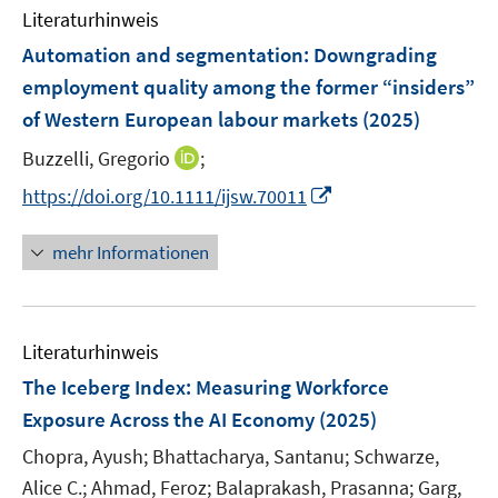
e
e
n
Literaturhinweis
m
n
n
e
F
Automation and segmentation: Downgrading
s
s
n
e
employment quality among the former “insiders”
t
t
n
e
e
of Western European labour markets
(2025)
s
r
r
t
I
Buzzelli, Gregorio
;
ö
ö
e
n
I
f
f
https://doi.org/10.1111/ijsw.70011
r
n
n
f
f
ö
e
n
n
n
mehr Informationen
f
u
e
e
e
f
e
u
n
n
n
m
e
e
F
Literaturhinweis
m
n
e
F
The Iceberg Index: Measuring Workforce
n
e
Exposure Across the AI Economy
(2025)
s
n
t
Chopra, Ayush;
Bhattacharya, Santanu;
Schwarze,
s
e
t
Alice C.;
Ahmad, Feroz;
Balaprakash, Prasanna;
Garg,