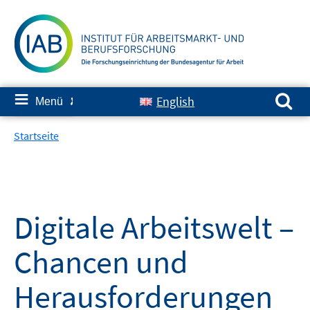
Springe
zum
Inhalt
Suchen nach:
≡
English
Menü
✘
Startseite
Digitale Arbeitswelt –
Chancen und
Herausforderungen