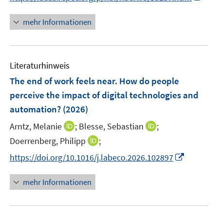
n
n
e
n
mehr Informationen
u
e
e
u
m
e
F
Literaturhinweis
m
e
F
The end of work feels near. How do people
n
e
perceive the impact of digital technologies and
s
n
automation?
t
(2026)
s
e
t
I
I
Arntz, Melanie
;
Blesse, Sebastian
;
r
e
n
n
I
Doerrenberg, Philipp
;
ö
r
n
n
n
f
I
https://doi.org/10.1016/j.labeco.2026.102897
ö
e
e
n
f
n
f
u
u
e
n
n
mehr Informationen
f
e
e
u
e
e
n
m
m
e
n
u
e
F
F
m
e
n