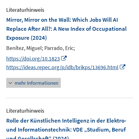
m
e
e
F
Literaturhinweis
m
n
e
F
Mirror, Mirror on the Wall: Which Jobs Will AI
n
e
Replace After All?: A New Index of Occupational
s
n
Exposure
(2024)
t
s
e
t
Benítez, Miguel;
Parrado, Eric;
r
e
I
https://doi.org/10.1823
ö
r
n
I
https://ideas.repec.org/p/idb/brikps/13696.html
f
ö
n
n
f
f
e
n
n
mehr Informationen
f
u
e
e
n
e
u
n
e
m
e
n
F
Literaturhinweis
m
e
F
Rolle der Künstlichen Intelligenz in der Elektro-
n
e
und Informationstechnik
:
VDE „Studium, Beruf
s
n
und Gesellschaft“
(2024)