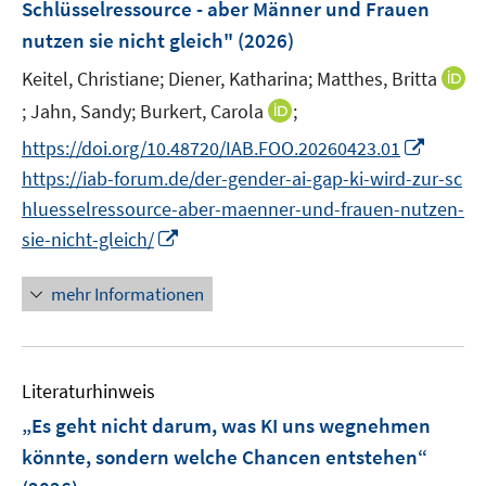
r
r
Schlüsselressource - aber Männer und Frauen
t
n
ö
ö
nutzen sie nicht gleich"
(2026)
e
s
f
f
r
t
Keitel, Christiane;
Diener, Katharina;
f
Matthes, Britta
f
ö
e
n
n
I
I
;
Jahn, Sandy;
Burkert, Carola
;
f
r
e
e
n
n
f
I
https://doi.org/10.48720/IAB.FOO.20260423.01
ö
n
n
n
n
n
n
https://iab-forum.de/der-gender-ai-gap-ki-wird-zur-sc
f
e
e
e
n
f
hluesselressource-aber-maenner-und-frauen-nutzen-
u
u
n
e
n
I
sie-nicht-gleich/
e
e
u
e
n
m
m
e
n
n
F
F
mehr Informationen
m
e
e
e
F
u
n
n
e
e
s
s
n
Literaturhinweis
m
t
t
s
F
e
e
„Es geht nicht darum, was KI uns wegnehmen
t
e
r
r
könnte, sondern welche Chancen entstehen“
e
n
ö
ö
r