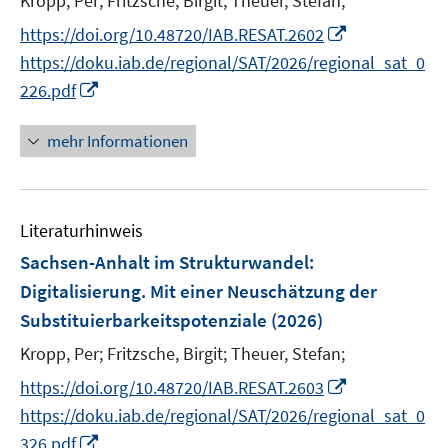
Kropp, Per;
Fritzsche, Birgit;
Theuer, Stefan;
f
r
e
e
n
I
https://doi.org/10.48720/IAB.RESAT.2602
ö
n
r
e
n
https://doku.iab.de/regional/SAT/2026/regional_sat_0
f
ö
n
n
I
226.pdf
f
f
e
n
n
f
u
n
e
mehr Informationen
n
e
e
n
e
m
u
n
F
e
e
Literaturhinweis
m
n
F
Sachsen-Anhalt im Strukturwandel:
s
e
Digitalisierung. Mit einer Neuschätzung der
t
n
Substituierbarkeitspotenziale
(2026)
e
s
r
t
Kropp, Per;
Fritzsche, Birgit;
Theuer, Stefan;
ö
e
I
https://doi.org/10.48720/IAB.RESAT.2603
f
r
n
https://doku.iab.de/regional/SAT/2026/regional_sat_0
f
ö
n
n
I
326.pdf
f