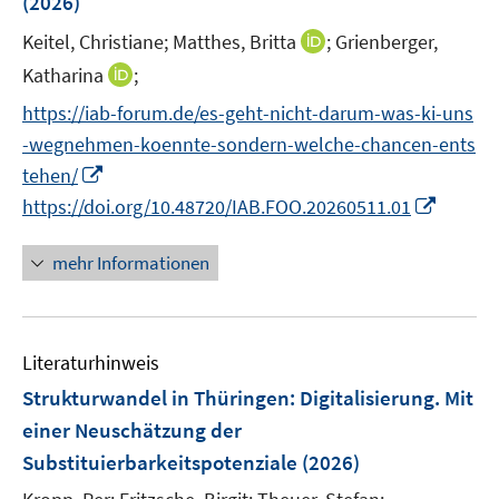
(2026)
s
f
f
ö
t
I
f
Keitel, Christiane;
Matthes, Britta
f
;
Grienberger,
f
e
n
n
n
I
Katharina
;
f
r
n
e
e
n
n
https://iab-forum.de/es-geht-nicht-darum-was-ki-uns
ö
e
n
n
n
e
-wegnehmen-koennte-sondern-welche-chancen-ents
f
u
e
n
f
I
e
tehen/
u
n
n
m
I
https://doi.org/10.48720/IAB.FOO.20260511.01
e
e
n
F
n
m
n
e
e
n
F
mehr Informationen
u
n
e
e
e
s
u
n
m
t
e
s
F
e
Literaturhinweis
m
t
e
r
F
e
Strukturwandel in Thüringen: Digitalisierung. Mit
n
ö
e
r
einer Neuschätzung der
s
f
n
ö
Substituierbarkeitspotenziale
(2026)
t
f
s
f
e
n
t