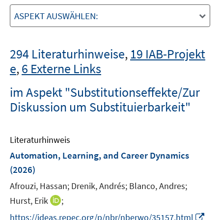
ASPEKT AUSWÄHLEN:
294 Literaturhinweise
,
19 IAB-Projekt
e
,
6 Externe Links
im Aspekt "Substitutionseffekte/Zur
Diskussion um Substituierbarkeit"
Literaturhinweis
Automation, Learning, and Career Dynamics
(2026)
Afrouzi, Hassan;
Drenik, Andrés;
Blanco, Andres;
I
Hurst, Erik
;
n
I
https://ideas.repec.org/p/nbr/nberwo/35157.html