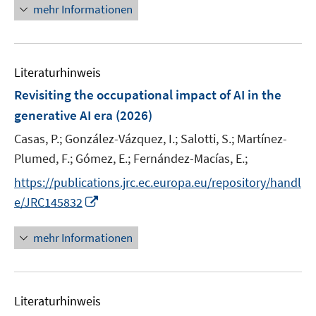
n
e
e
e
n
mehr Informationen
f
e
n
n
r
e
n
u
ö
n
e
e
f
n
m
f
Literaturhinweis
F
n
Revisiting the occupational impact of AI in the
e
e
generative AI era
(2026)
n
n
s
Casas, P.;
González-Vázquez, I.;
Salotti, S.;
Martínez-
t
Plumed, F.;
Gómez, E.;
Fernández-Macías, E.;
e
https://publications.jrc.ec.europa.eu/repository/handl
r
I
e/JRC145832
ö
n
f
n
mehr Informationen
f
e
n
u
e
e
n
Literaturhinweis
m