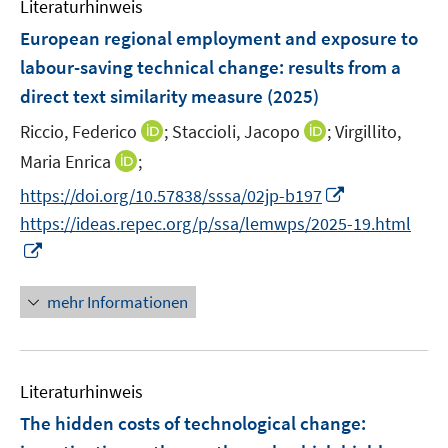
Literaturhinweis
m
n
n
F
European regional employment and exposure to
s
e
labour-saving technical change: results from a
t
n
e
direct text similarity measure
(2025)
s
r
t
I
I
Riccio, Federico
;
Staccioli, Jacopo
;
Virgillito,
ö
e
n
n
I
Maria Enrica
;
f
r
n
n
n
f
I
https://doi.org/10.57838/sssa/02jp-b197
ö
e
e
n
n
n
https://ideas.repec.org/p/ssa/lemwps/2025-19.html
f
u
u
e
e
n
f
I
e
e
u
n
e
n
n
m
m
e
u
e
n
F
F
mehr Informationen
m
e
n
e
e
e
F
m
u
n
n
e
F
e
s
s
n
e
Literaturhinweis
m
t
t
s
n
F
e
e
The hidden costs of technological change:
t
s
e
r
r