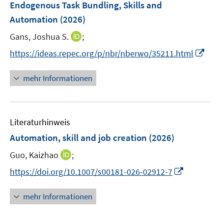
F
Endogenous Task Bundling, Skills and
e
Automation
(2026)
n
I
Gans, Joshua S.
;
s
n
t
I
https://ideas.repec.org/p/nbr/nberwo/35211.html
n
e
n
e
r
n
mehr Informationen
u
ö
e
e
f
u
m
f
e
F
n
Literaturhinweis
m
e
e
F
Automation, skill and job creation
(2026)
n
n
e
s
I
Guo, Kaizhao
;
n
t
n
s
I
https://doi.org/10.1007/s00181-026-02912-7
e
n
t
n
r
e
e
n
mehr Informationen
ö
u
r
e
f
e
ö
u