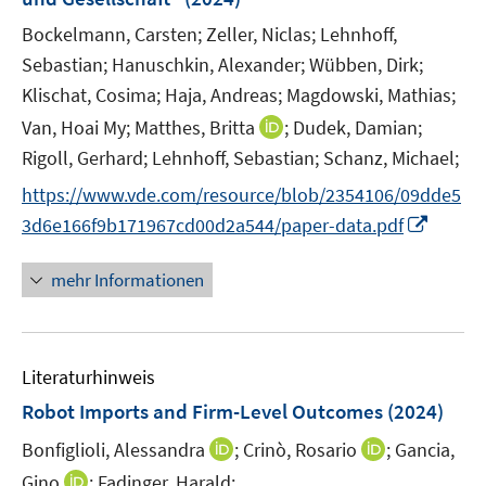
t
s
e
t
Bockelmann, Carsten;
Zeller, Niclas;
Lehnhoff,
r
e
Sebastian;
Hanuschkin, Alexander;
Wübben, Dirk;
ö
r
Klischat, Cosima;
Haja, Andreas;
Magdowski, Mathias;
f
ö
I
Van, Hoai My;
Matthes, Britta
;
Dudek, Damian;
f
f
n
Rigoll, Gerhard;
Lehnhoff, Sebastian;
n
Schanz, Michael;
f
n
e
n
https://www.vde.com/resource/blob/2354106/09dde5
e
n
e
I
3d6e166f9b171967cd00d2a544/paper-data.pdf
u
n
n
e
n
mehr Informationen
m
e
F
u
e
e
n
Literaturhinweis
m
s
F
Robot Imports and Firm-Level Outcomes
(2024)
t
e
e
I
I
Bonfiglioli, Alessandra
;
Crinò, Rosario
;
Gancia,
n
r
n
n
I
Gino
;
Fadinger, Harald;
s