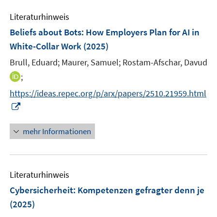
m
e
n
e
e
F
Literaturhinweis
m
n
n
e
F
Beliefs about Bots: How Employers Plan for AI in
s
n
e
t
White-Collar Work
(2025)
s
n
e
t
Brull, Eduard;
Maurer, Samuel;
Rostam-Afschar, Davud
s
r
e
t
I
;
ö
r
e
n
f
https://ideas.repec.org/p/arx/papers/2510.21959.html
ö
r
n
f
I
f
ö
e
n
n
f
f
u
e
n
n
mehr Informationen
f
e
n
e
e
n
m
u
n
e
F
e
n
e
Literaturhinweis
m
n
F
Cybersicherheit: Kompetenzen gefragter denn je
s
e
(2025)
t
n
e