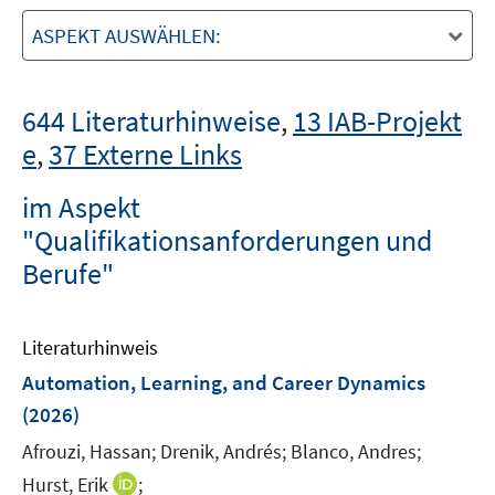
ASPEKT AUSWÄHLEN:
644 Literaturhinweise
,
13 IAB-Projekt
e
,
37 Externe Links
im Aspekt
"Qualifikationsanforderungen und
Berufe"
Literaturhinweis
Automation, Learning, and Career Dynamics
(2026)
Afrouzi, Hassan;
Drenik, Andrés;
Blanco, Andres;
I
Hurst, Erik
;