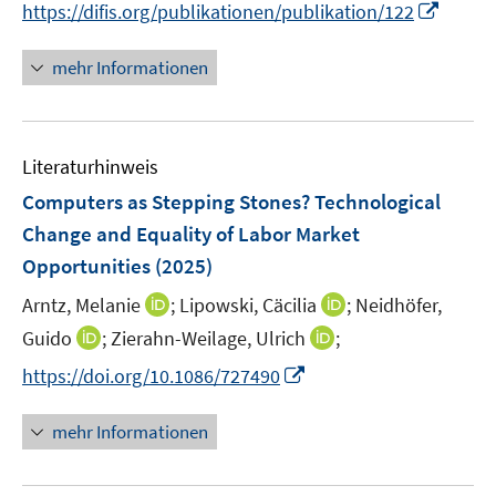
t
I
https://difis.org/publikationen/publikation/122
e
n
r
n
mehr Informationen
ö
e
f
u
f
e
n
Literaturhinweis
m
e
F
Computers as Stepping Stones? Technological
n
e
Change and Equality of Labor Market
n
Opportunities
(2025)
s
t
I
I
Arntz, Melanie
;
Lipowski, Cäcilia
;
Neidhöfer,
e
n
n
I
I
Guido
;
Zierahn-Weilage, Ulrich
;
r
n
n
n
n
I
https://doi.org/10.1086/727490
ö
e
e
n
n
n
f
u
u
e
e
n
mehr Informationen
f
e
e
u
u
e
n
m
m
e
e
u
e
F
F