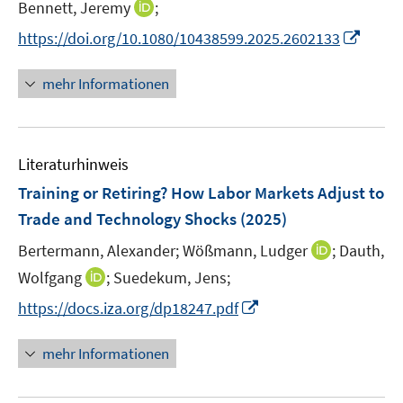
t
I
Bennett, Jeremy
;
s
r
e
n
t
I
https://doi.org/10.1080/10438599.2025.2602133
ö
r
n
e
n
f
ö
e
r
n
f
mehr Informationen
f
u
ö
e
n
f
e
f
u
e
n
m
f
e
n
e
F
n
Literaturhinweis
m
n
e
e
F
Training or Retiring? How Labor Markets Adjust to
n
n
e
Trade and Technology Shocks
(2025)
s
n
t
I
Bertermann, Alexander;
Wößmann, Ludger
;
Dauth,
s
e
n
t
I
Wolfgang
;
Suedekum, Jens;
r
n
e
n
I
https://docs.iza.org/dp18247.pdf
ö
e
r
n
n
f
u
ö
e
n
f
mehr Informationen
e
f
u
e
n
m
f
e
u
e
F
n