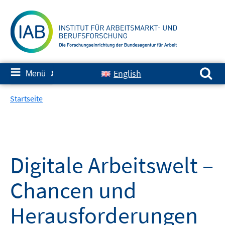
Springe
zum
Inhalt
Suchen nach:
≡
English
Menü
✘
Startseite
Digitale Arbeitswelt –
Chancen und
Herausforderungen