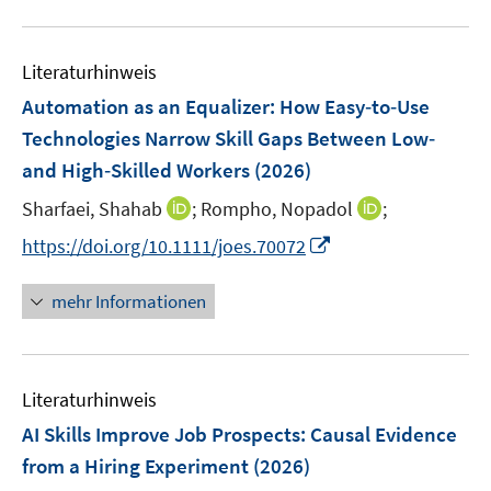
n
f
u
e
f
e
n
n
Literaturhinweis
m
e
F
Automation as an Equalizer: How Easy‐to‐Use
n
e
Technologies Narrow Skill Gaps Between Low‐
n
and High‐Skilled Workers
(2026)
s
t
I
I
Sharfaei, Shahab
;
Rompho, Nopadol
;
e
n
n
I
https://doi.org/10.1111/joes.70072
r
n
n
n
ö
e
e
n
mehr Informationen
f
u
u
e
f
e
e
u
n
m
m
e
e
F
F
Literaturhinweis
m
n
e
e
F
AI Skills Improve Job Prospects: Causal Evidence
n
n
e
from a Hiring Experiment
(2026)
s
s
n