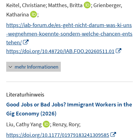
r
t
I
Keitel, Christiane;
Matthes, Britta
f
;
Grienberger,
f
ö
e
n
n
n
I
Katharina
;
f
r
n
e
e
n
f
https://iab-forum.de/es-geht-nicht-darum-was-ki-uns
ö
e
n
n
n
n
-wegnehmen-koennte-sondern-welche-chancen-ents
f
u
e
e
f
I
e
tehen/
u
n
n
n
m
I
https://doi.org/10.48720/IAB.FOO.20260511.01
e
e
n
F
n
m
n
e
e
n
F
mehr Informationen
u
n
e
e
e
s
u
n
m
t
e
s
F
e
Literaturhinweis
m
t
e
r
F
e
Good Jobs or Bad Jobs? Immigrant Workers in the
n
ö
e
r
Gig Economy
(2026)
s
f
n
ö
t
I
f
Liu, Cathy Yang
;
Renzy, Rory;
s
f
e
n
n
t
f
I
https://doi.org/10.1177/01979183241309585
r
n
e