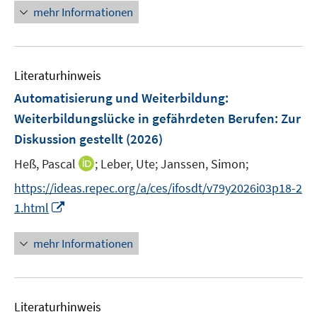
r
e
e
n
mehr Informationen
f
f
ö
u
r
e
f
f
f
e
ö
u
n
n
f
m
f
e
e
e
n
F
Literaturhinweis
f
m
n
n
e
e
n
F
Automatisierung und Weiterbildung:
n
n
e
e
Weiterbildungslücke in gefährdeten Berufen
:
Zur
s
n
n
Diskussion gestellt
t
(2026)
s
e
t
I
Heß, Pascal
;
Leber, Ute;
Janssen, Simon;
r
e
n
https://ideas.repec.org/a/ces/ifosdt/v79y2026i03p18-2
ö
r
n
I
f
1.html
ö
e
n
f
f
u
n
n
mehr Informationen
f
e
e
e
n
m
u
n
e
F
e
n
e
Literaturhinweis
m
n