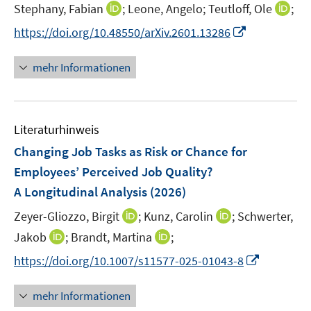
t
t
I
I
Stephany, Fabian
;
Leone, Angelo;
Teutloff, Ole
;
s
e
e
n
n
t
I
https://doi.org/10.48550/arXiv.2601.13286
r
r
n
n
e
n
ö
ö
e
e
r
n
mehr Informationen
f
f
u
u
ö
e
f
f
e
e
f
u
n
n
m
m
f
e
e
e
F
F
n
Literaturhinweis
m
n
n
e
e
e
F
Changing Job Tasks as Risk or Chance for
n
n
n
e
Employees’ Perceived Job Quality?
s
s
n
A Longitudinal Analysis
t
(2026)
t
s
e
e
t
I
I
Zeyer-Gliozzo, Birgit
;
Kunz, Carolin
;
Schwerter,
r
r
e
n
n
I
I
Jakob
;
Brandt, Martina
;
ö
ö
r
n
n
n
n
f
f
I
https://doi.org/10.1007/s11577-025-01043-8
ö
e
e
n
n
f
f
n
f
u
u
e
e
n
n
n
mehr Informationen
f
e
e
u
u
e
e
e