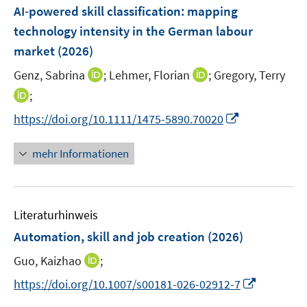
F
AI‐powered skill classification: mapping
s
s
e
technology intensity in the German labour
t
t
n
e
e
market
(2026)
s
r
r
t
I
I
Genz, Sabrina
;
Lehmer, Florian
;
Gregory, Terry
ö
ö
e
n
n
I
;
f
f
r
n
n
n
f
f
I
https://doi.org/10.1111/1475-5890.70020
ö
e
e
n
n
n
n
f
u
u
e
e
e
n
mehr Informationen
f
e
e
u
n
n
e
n
m
m
e
u
e
F
F
m
e
n
e
e
F
Literaturhinweis
m
n
n
e
F
Automation, skill and job creation
(2026)
s
s
n
e
t
t
s
I
Guo, Kaizhao
;
n
e
e
t
n
s
I
https://doi.org/10.1007/s00181-026-02912-7
r
r
e
n
t
n
ö
ö