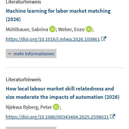
Literaturhinweis
m
n
F
Machine learning for labor market matching
s
e
(2026)
t
n
e
I
I
Mühlbauer, Sabrina
;
Weber, Enzo
;
s
r
n
n
t
I
https://doi.org/10.1016/j.mlwa.2026.100861
ö
n
n
e
n
f
e
e
r
n
mehr Informationen
f
u
u
ö
e
n
e
e
f
u
e
m
m
f
e
n
F
F
n
Literaturhinweis
m
e
e
e
F
How local labour market skill relatedness and
n
n
n
e
size moderate the impacts of automation
(2026)
s
s
n
t
t
I
Njekwa Ryberg, Peter
;
s
e
e
n
t
I
https://doi.org/10.1080/00343404.2025.2598031
r
r
n
e
n
ö
ö
e
r