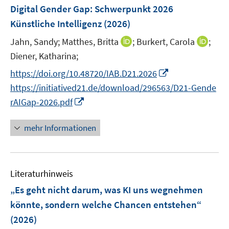
F
Digital Gender Gap
:
Schwerpunkt 2026
s
e
Künstliche Intelligenz
(2026)
t
n
e
I
I
Jahn, Sandy;
Matthes, Britta
;
Burkert, Carola
;
s
r
n
n
t
Diener, Katharina;
ö
n
n
e
I
f
https://doi.org/10.48720/IAB.D21.2026
e
e
r
n
f
https://initiatived21.de/download/296563/D21-Gende
u
u
ö
n
n
I
rAIGap-2026.pdf
e
e
f
e
e
n
m
m
f
u
n
n
F
F
mehr Informationen
n
e
e
e
e
e
m
u
n
n
n
F
e
s
s
e
Literaturhinweis
m
t
t
n
F
e
e
„Es geht nicht darum, was KI uns wegnehmen
s
e
r
r
könnte, sondern welche Chancen entstehen“
t
n
ö
ö
(2026)
e
s
f
f