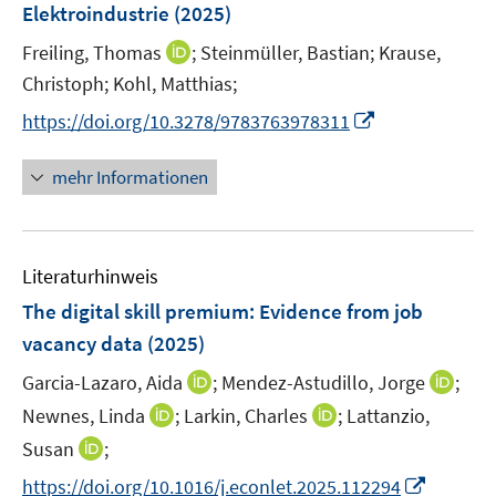
e
Elektroindustrie
(2025)
t
f
f
r
e
I
f
f
Freiling, Thomas
;
Steinmüller, Bastian;
Krause,
ö
r
n
n
n
Christoph;
Kohl, Matthias;
f
ö
n
e
e
f
I
https://doi.org/10.3278/9783763978311
f
e
n
n
n
n
f
u
e
n
n
mehr Informationen
e
n
e
e
m
u
n
F
e
e
Literaturhinweis
m
n
F
The digital skill premium: Evidence from job
s
e
vacancy data
(2025)
t
n
e
I
I
Garcia-Lazaro, Aida
;
Mendez-Astudillo, Jorge
;
s
r
n
n
t
I
I
Newnes, Linda
;
Larkin, Charles
;
Lattanzio,
ö
n
n
e
n
n
I
Susan
;
f
e
e
r
n
n
n
f
I
https://doi.org/10.1016/j.econlet.2025.112294
u
u
ö
e
e