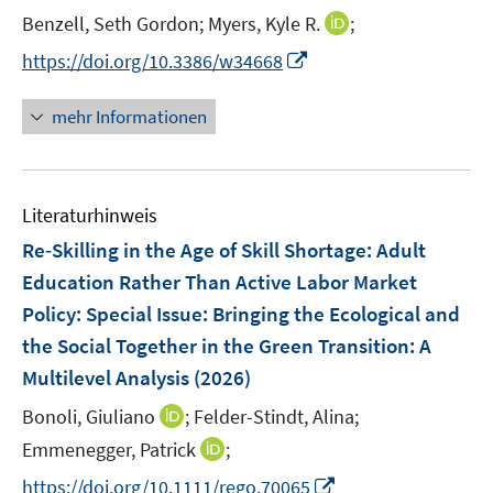
e
e
e
t
t
I
Benzell, Seth Gordon;
Myers, Kyle R.
;
s
n
r
r
e
e
n
t
s
I
https://doi.org/10.3386/w34668
ö
ö
r
r
n
e
t
n
f
f
ö
ö
e
r
e
n
f
f
mehr Informationen
f
f
u
ö
r
e
n
n
f
f
e
f
ö
u
e
e
n
n
m
f
f
e
n
n
e
e
F
n
Literaturhinweis
f
m
n
n
e
e
n
F
Re‐Skilling in the Age of Skill Shortage: Adult
n
n
e
e
Education Rather Than Active Labor Market
s
n
n
Policy
:
Special Issue: Bringing the Ecological and
t
s
e
the Social Together in the Green Transition: A
t
r
e
Multilevel Analysis
(2026)
ö
r
I
Bonoli, Giuliano
;
Felder-Stindt, Alina;
f
ö
n
f
I
Emmenegger, Patrick
;
f
n
n
n
f
I
https://doi.org/10.1111/rego.70065