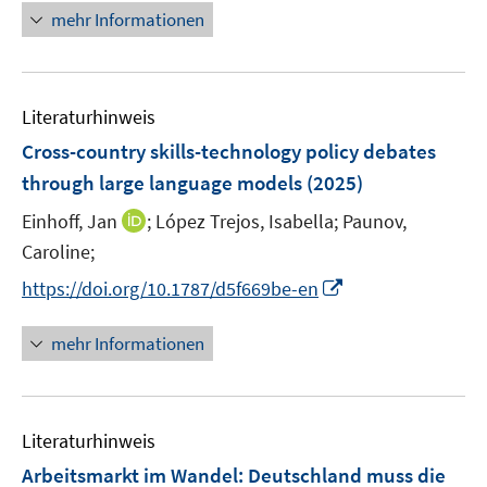
f
e
n
mehr Informationen
f
u
e
n
e
u
e
m
e
n
F
Literaturhinweis
m
e
F
Cross-country skills-technology policy debates
n
e
through large language models
(2025)
s
n
t
I
Einhoff, Jan
;
López Trejos, Isabella;
Paunov,
s
e
n
t
Caroline;
r
n
e
I
https://doi.org/10.1787/d5f669be-en
ö
e
r
n
f
u
ö
n
mehr Informationen
f
e
f
e
n
m
f
u
e
F
n
e
n
e
e
Literaturhinweis
m
n
n
F
Arbeitsmarkt im Wandel: Deutschland muss die
s