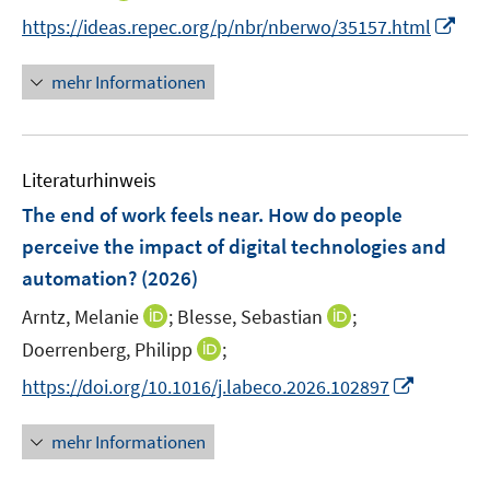
n
I
https://ideas.repec.org/p/nbr/nberwo/35157.html
n
n
e
n
mehr Informationen
u
e
e
u
m
e
F
Literaturhinweis
m
e
F
The end of work feels near. How do people
n
e
perceive the impact of digital technologies and
s
n
automation?
t
(2026)
s
e
t
I
I
Arntz, Melanie
;
Blesse, Sebastian
;
r
e
n
n
I
Doerrenberg, Philipp
;
ö
r
n
n
n
f
I
https://doi.org/10.1016/j.labeco.2026.102897
ö
e
e
n
f
n
f
u
u
e
n
n
mehr Informationen
f
e
e
u
e
e
n
m
m
e
n
u