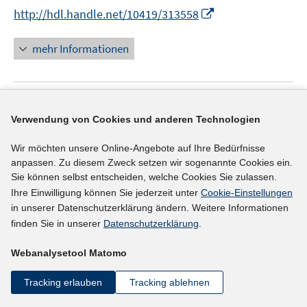
r
r
t
I
f
http://hdl.handle.net/10419/313558
ö
ö
e
n
f
f
f
r
n
n
mehr Informationen
f
f
ö
e
e
n
n
f
u
n
e
e
f
e
n
n
n
Literaturhinweis
m
Verwendung von Cookies und anderen Technologien
e
F
Generative AI's Impact on Student Achievement
n
e
Wir möchten unsere Online-Angebote auf Ihre Bedürfnisse
and Implications for Worker Productivity
(2025)
n
anpassen. Zu diesem Zweck setzen wir sogenannte Cookies ein.
I
Hausman, Naomi
;
Weisburd, Sarit;
Rigbi, Oren;
s
Sie können selbst entscheiden, welche Cookies Sie zulassen.
n
t
Ihre Einwilligung können Sie jederzeit unter
Cookie-Einstellungen
I
https://ideas.repec.org/p/ces/ceswps/_11843.html
n
e
in unserer Datenschutzerklärung ändern. Weitere Informationen
n
e
r
finden Sie in unserer
Datenschutzerklärung
.
n
mehr Informationen
u
ö
e
Webanalysetool Matomo
e
f
u
m
f
e
Tracking erlauben
Tracking ablehnen
F
n
Literaturhinweis
m
e