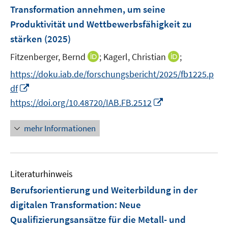
e
Transformation annehmen, um seine
t
n
e
Produktivität und Wettbewerbsfähigkeit zu
s
r
stärken
(2025)
t
ö
e
I
I
Fitzenberger, Bernd
;
Kagerl, Christian
;
f
r
n
n
f
https://doku.iab.de/forschungsbericht/2025/fb1225.p
ö
n
n
n
I
df
f
e
e
e
n
f
I
https://doi.org/10.48720/IAB.FB.2512
u
u
n
n
n
n
e
e
e
e
n
mehr Informationen
m
m
u
n
e
F
F
e
u
e
e
m
e
n
n
F
Literaturhinweis
m
s
s
e
F
Berufsorientierung und Weiterbildung in der
t
t
n
e
e
e
digitalen Transformation
:
Neue
s
n
r
r
Qualifizierungsansätze für die Metall- und
t
s
ö
ö