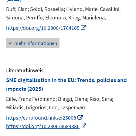
s
e
t
Duff, Cían;
Soldi, Rossella;
Hyland, Marie;
Cavallini,
r
e
Simona;
Peruffo, Eleonora;
Krieg, Marielena;
ö
r
I
https://doi.org/10.2806/1764165
f
ö
n
f
f
n
n
mehr Informationen
f
e
e
n
u
n
e
e
n
Literaturhinweis
m
F
SME digitalisation in the EU: Trends, policies and
e
impacts
(2025)
n
Eiffe, Franz Ferdinand;
Biaggi, Elena;
Riso, Sara;
s
t
Miliadis, Grigorios;
Loo, Jasper van;
e
I
https://eurofound.link/ef25008
r
n
I
https://doi.org/10.2806/8684886
ö
n
n