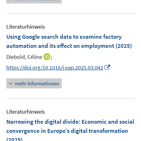
u
e
e
e
u
n
m
e
F
Literaturhinweis
m
e
F
Using Google search data to examine factory
n
e
automation and its effect on employment
(2025)
s
n
t
I
Diebold, Céline
;
s
e
n
t
I
https://doi.org/10.1016/j.eap.2025.03.042
r
n
e
n
ö
e
r
n
mehr Informationen
f
u
ö
e
f
e
f
u
n
m
f
e
e
F
n
Literaturhinweis
m
n
e
e
F
Narrowing the digital divide
:
Economic and social
n
n
e
convergence in Europe’s digital transformation
s
n
(2025)
t