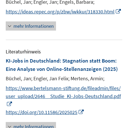
Büchel, Jan;
Engler, Jan;
Engels, Barbara;
s
r
t
I
https://ideas.repec.org/p/zbw/iwkkur/318330.html
ö
e
n
f
r
n
mehr Informationen
f
ö
e
n
f
u
e
f
e
n
n
Literaturhinweis
m
e
F
KI-Jobs in Deutschland: Stagnation statt Boom
:
n
e
Eine Analyse von Online-Stellenanzeigen
(2025)
n
Büchel, Jan;
Engler, Jan Felix;
Mertens, Armin;
s
t
https://www.bertelsmann-stiftung.de/fileadmin/files/
e
user_upload/2646__Studie_KI-Jobs-Deutschland.pdf
r
I
ö
n
I
https://doi.org/10.11586/2025025
f
n
n
f
e
n
mehr Informationen
n