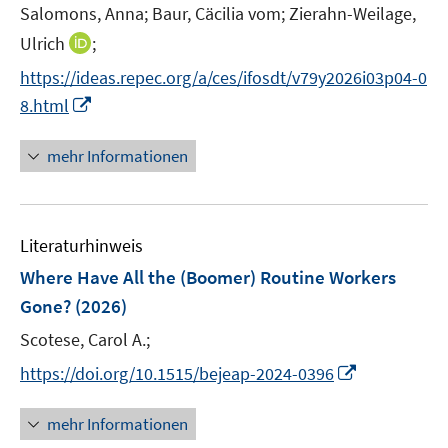
t
Salomons, Anna;
Baur, Cäcilia vom;
Zierahn-Weilage,
s
e
t
I
Ulrich
;
r
e
n
https://ideas.repec.org/a/ces/ifosdt/v79y2026i03p04-0
ö
r
n
I
f
8.html
ö
e
n
f
f
u
n
n
mehr Informationen
f
e
e
e
n
m
u
n
e
F
e
n
e
Literaturhinweis
m
n
F
Where Have All the (Boomer) Routine Workers
s
e
Gone?
(2026)
t
n
e
Scotese, Carol A.;
s
r
t
I
https://doi.org/10.1515/bejeap-2024-0396
ö
e
n
f
r
n
mehr Informationen
f
ö
e