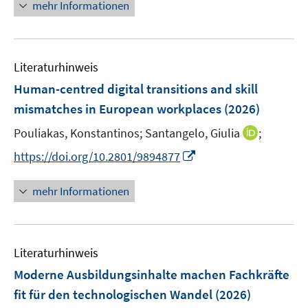
n
mehr Informationen
f
f
u
ö
e
f
f
e
f
u
n
n
m
f
e
e
e
F
n
Literaturhinweis
m
n
n
e
e
F
Human-centred digital transitions and skill
n
n
e
mismatches in European workplaces
(2026)
s
n
t
I
Pouliakas, Konstantinos;
Santangelo, Giulia
;
s
e
n
t
I
https://doi.org/10.2801/9894877
r
n
e
n
ö
e
r
n
mehr Informationen
f
u
ö
e
f
e
f
u
n
m
f
e
e
F
n
Literaturhinweis
m
n
e
e
F
Moderne Ausbildungsinhalte machen Fachkräfte
n
n
e
fit für den technologischen Wandel
(2026)
s
n