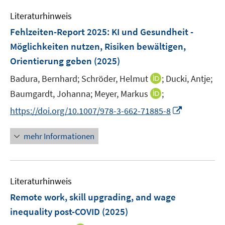
m
m
e
n
e
e
F
F
Literaturhinweis
m
n
n
e
e
F
Fehlzeiten-Report 2025
:
KI und Gesundheit -
s
s
n
n
e
t
t
Möglichkeiten nutzen, Risiken bewältigen,
s
s
n
e
e
Orientierung geben
t
(2025)
t
s
r
r
e
e
t
I
Badura, Bernhard;
Schröder, Helmut
;
Ducki, Antje;
ö
ö
r
r
e
n
I
Baumgardt, Johanna;
f
Meyer, Markus
f
;
ö
ö
r
n
n
f
f
f
f
I
https://doi.org/10.1007/978-3-662-71885-8
ö
e
n
n
n
f
f
n
f
u
e
e
e
n
n
n
mehr Informationen
f
e
u
n
n
e
e
e
n
m
e
n
n
u
e
F
m
e
n
e
F
Literaturhinweis
m
n
e
F
Remote work, skill upgrading, and wage
s
n
e
t
inequality post-COVID
(2025)
s
n
e