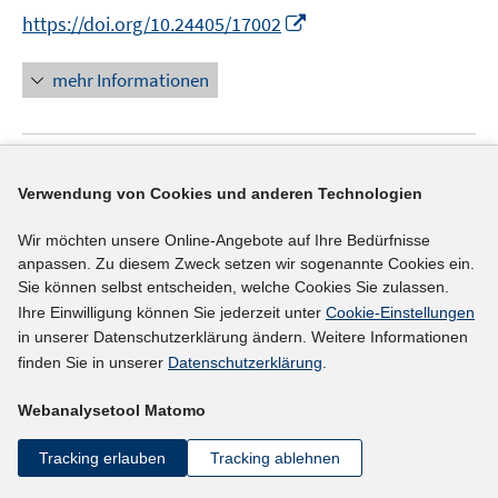
r
I
f
https://doi.org/10.24405/17002
ö
n
f
f
n
n
mehr Informationen
f
e
e
n
u
n
e
e
n
Literaturhinweis
m
Verwendung von Cookies und anderen Technologien
F
Labour Market Engineers: Reconceptualising
e
Wir möchten unsere Online-Angebote auf Ihre Bedürfnisse
Labour Market Intermediaries with the Rise of
n
anpassen. Zu diesem Zweck setzen wir sogenannte Cookies ein.
the Gig Economy in the United States
(2024)
s
Sie können selbst entscheiden, welche Cookies Sie zulassen.
t
Ihre Einwilligung können Sie jederzeit unter
Cookie-Einstellungen
I
Baber, Ashley
;
e
in unserer Datenschutzerklärung ändern. Weitere Informationen
n
I
https://doi.org/10.1177/09500170221150087
finden Sie in unserer
Datenschutzerklärung
.
r
n
n
ö
e
n
mehr Informationen
Webanalysetool Matomo
f
u
e
f
e
u
Tracking erlauben
Tracking ablehnen
n
m
e