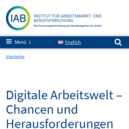
Springe
zum
Inhalt
Suchen nach:
≡
English
Menü
✘
Startseite
Digitale Arbeitswelt –
Chancen und
Herausforderungen