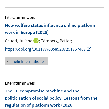
e
e
e
u
n
m
e
F
Literaturhinweis
m
e
F
How welfare states influence online platform
n
e
work in Europe
(2026)
s
n
t
I
Chueri, Juliana
;
Törnberg, Petter;
s
e
n
t
I
https://doi.org/10.1177/09589287251357463
r
n
e
n
ö
e
r
n
mehr Informationen
f
u
ö
e
f
e
f
u
n
m
f
e
e
F
n
Literaturhinweis
m
n
e
e
F
The EU compromise machine and the
n
n
e
politicisation of social policy: Lessons from the
s
n
regulation of platform work
t
(2026)
s