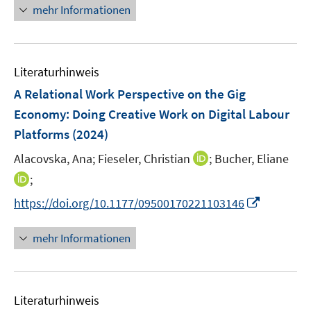
n
e
e
mehr Informationen
n
e
n
n
e
u
n
e
Literaturhinweis
m
F
A Relational Work Perspective on the Gig
e
Economy: Doing Creative Work on Digital Labour
n
Platforms
(2024)
s
t
I
Alacovska, Ana;
Fieseler, Christian
;
Bucher, Eliane
e
n
I
;
r
n
n
I
https://doi.org/10.1177/09500170221103146
ö
e
n
n
f
u
e
n
mehr Informationen
f
e
u
e
n
m
e
u
e
F
m
e
n
e
F
Literaturhinweis
m
n