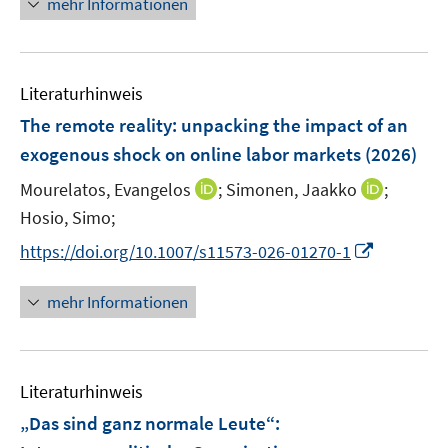
mehr Informationen
f
u
ö
e
f
e
f
u
n
m
f
e
e
F
n
Literaturhinweis
m
n
e
e
F
The remote reality: unpacking the impact of an
n
n
e
exogenous shock on online labor markets
(2026)
s
n
t
I
I
Mourelatos, Evangelos
;
Simonen, Jaakko
;
s
e
n
n
t
Hosio, Simo;
r
n
n
e
I
https://doi.org/10.1007/s11573-026-01270-1
ö
e
e
r
n
f
u
u
ö
n
mehr Informationen
f
e
e
f
e
n
m
m
f
u
e
F
F
n
e
n
e
e
e
Literaturhinweis
m
n
n
n
F
„Das sind ganz normale Leute“:
s
s
e