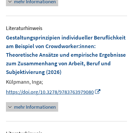
mehr Informationen
f
f
ö
e
f
f
f
u
n
n
f
e
e
e
n
Literaturhinweis
m
n
n
e
F
Gestaltungsprinzipien individueller Beruflichkeit
n
e
am Beispiel von Crowdworker:innen
:
n
Theoretische Ansätze und empirische Ergebnisse
s
zum Zusammenhang von Arbeit, Beruf und
t
e
Subjektivierung
(2026)
r
Külpmann, Inga;
ö
I
https://doi.org/10.3278/9783763979080
f
n
f
n
n
mehr Informationen
e
e
u
n
e