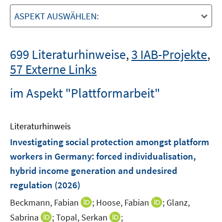
ASPEKT AUSWÄHLEN:
699 Literaturhinweise
,
3 IAB-Projekte
,
57 Externe Links
im Aspekt "Plattformarbeit"
Literaturhinweis
Investigating social protection amongst platform
workers in Germany: forced individualisation,
hybrid income generation and undesired
regulation
(2026)
I
I
Beckmann, Fabian
;
Hoose, Fabian
;
Glanz,
n
n
I
I
Sabrina
;
Topal, Serkan
;