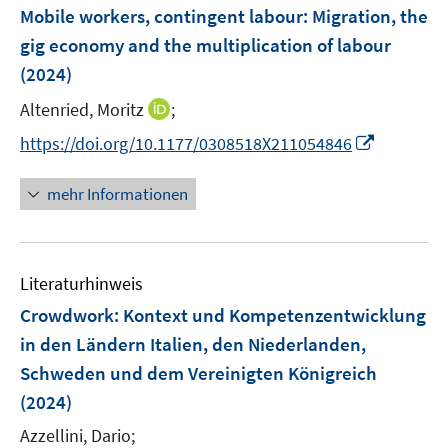
e
F
Mobile workers, contingent labour: Migration, the
s
n
e
t
gig economy and the multiplication of labour
s
n
e
(2024)
t
s
r
e
t
I
Altenried, Moritz
;
ö
r
e
n
f
I
https://doi.org/10.1177/0308518X211054846
ö
r
n
f
n
f
ö
e
n
n
f
mehr Informationen
f
u
e
e
n
f
e
n
u
e
n
m
e
n
e
F
Literaturhinweis
m
n
e
F
Crowdwork: Kontext und Kompetenzentwicklung
n
e
in den Ländern Italien, den Niederlanden,
s
n
Schweden und dem Vereinigten Königreich
t
s
e
(2024)
t
r
e
Azzellini, Dario;
ö