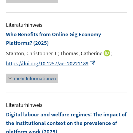
f
u
e
n
m
f
e
u
e
F
n
m
e
n
e
e
F
Literaturhinweis
m
n
n
e
F
Who Benefits from Online Gig Economy
s
n
e
t
Platforms?
(2025)
s
n
e
t
I
Stanton, Christopher T.;
Thomas, Catherine
;
s
r
e
n
t
I
https://doi.org/10.1257/aer.20221189
ö
r
n
e
n
f
ö
e
r
n
f
mehr Informationen
f
u
ö
e
n
f
e
f
u
e
n
m
f
e
n
e
F
n
Literaturhinweis
m
n
e
e
F
Digital labour and welfare regimes: The impact of
n
n
e
the institutional context on the prevalence of
s
n
platform work
(2025)
t