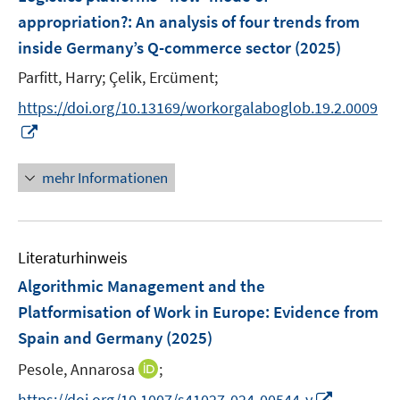
n
n
e
appropriation?
:
An analysis of four trends from
s
n
inside Germany’s Q-commerce sector
t
(2025)
s
e
t
Parfitt, Harry;
Çelik, Ercüment;
r
e
https://doi.org/10.13169/workorgalaboglob.19.2.0009
ö
r
I
f
ö
n
f
f
n
n
mehr Informationen
f
e
e
n
u
n
e
e
n
Literaturhinweis
m
F
Algorithmic Management and the
e
Platformisation of Work in Europe: Evidence from
n
Spain and Germany
(2025)
s
t
I
Pesole, Annarosa
;
e
n
I
https://doi.org/10.1007/s41027-024-00544-y