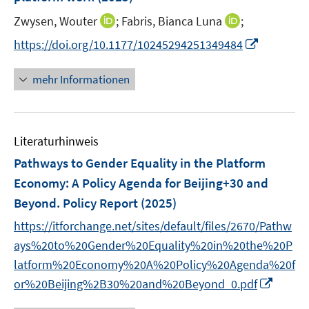
s
e
t
I
I
Zwysen, Wouter
;
Fabris, Bianca Luna
;
r
e
n
n
I
https://doi.org/10.1177/10245294251349484
ö
r
n
n
n
f
ö
e
e
n
f
mehr Informationen
f
u
u
e
n
f
e
e
u
e
n
m
m
e
n
e
F
F
Literaturhinweis
m
n
e
e
F
Pathways to Gender Equality in the Platform
n
n
e
Economy
:
A Policy Agenda for Beijing+30 and
s
s
n
Beyond. Policy Report
t
(2025)
t
s
e
e
t
https://itforchange.net/sites/default/files/2670/Pathw
r
r
e
ays%20to%20Gender%20Equality%20in%20the%20P
ö
ö
r
latform%20Economy%20A%20Policy%20Agenda%20f
f
f
ö
I
or%20Beijing%2B30%20and%20Beyond_0.pdf
f
f
f
n
n
n
f