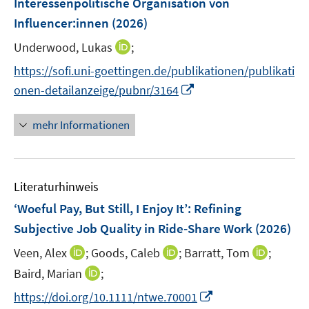
Interessenpolitische Organisation von
t
t
n
e
e
Influencer:innen
(2026)
s
r
r
t
I
Underwood, Lukas
;
ö
ö
e
n
f
f
https://sofi.uni-goettingen.de/publikationen/publikati
r
n
f
f
I
onen-detailanzeige/pubnr/3164
ö
e
n
n
n
f
u
e
e
n
mehr Informationen
f
e
n
n
e
n
m
u
e
F
e
n
e
Literaturhinweis
m
n
F
‘Woeful Pay, But Still, I Enjoy It’: Refining
s
e
Subjective Job Quality in Ride‐Share Work
(2026)
t
n
e
I
I
I
Veen, Alex
;
Goods, Caleb
;
Barratt, Tom
;
s
r
n
n
n
t
I
Baird, Marian
;
ö
n
n
n
e
n
f
I
https://doi.org/10.1111/ntwe.70001
e
e
e
r
n