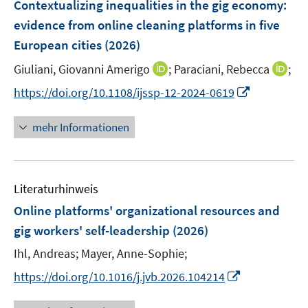
F
Contextualizing inequalities in the gig economy:
e
evidence from online cleaning platforms in five
n
European cities
(2026)
s
t
I
I
Giuliani, Giovanni Amerigo
;
Paraciani, Rebecca
;
e
n
n
I
https://doi.org/10.1108/ijssp-12-2024-0619
r
n
n
n
ö
e
e
n
mehr Informationen
f
u
u
e
f
e
e
u
n
m
m
e
e
F
F
Literaturhinweis
m
n
e
e
F
Online platforms' organizational resources and
n
n
e
gig workers' self-leadership
(2026)
s
s
n
t
t
Ihl, Andreas;
Mayer, Anne-Sophie;
s
e
e
t
I
https://doi.org/10.1016/j.jvb.2026.104214
r
r
e
n
ö
ö
r
n