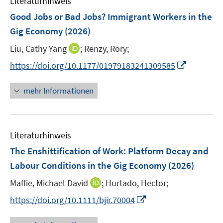
Literaturhinweis
m
F
Good Jobs or Bad Jobs? Immigrant Workers in the
e
Gig Economy
(2026)
n
I
Liu, Cathy Yang
;
Renzy, Rory;
s
n
t
I
https://doi.org/10.1177/01979183241309585
n
e
n
e
r
n
mehr Informationen
u
ö
e
e
f
u
m
f
e
F
n
Literaturhinweis
m
e
e
F
The Enshittification of Work: Platform Decay and
n
n
e
Labour Conditions in the Gig Economy
(2026)
s
n
t
I
Maffie, Michael David
;
Hurtado, Hector;
s
e
n
t
I
https://doi.org/10.1111/bjir.70004
r
n
e
n
ö
e
r
n