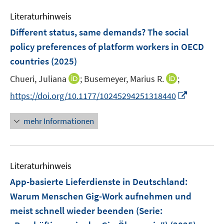
m
e
n
e
F
Literaturhinweis
m
n
e
F
Different status, same demands? The social
n
e
policy preferences of platform workers in OECD
s
n
countries
(2025)
t
s
e
t
I
I
Chueri, Juliana
;
Busemeyer, Marius R.
;
r
e
n
n
I
https://doi.org/10.1177/10245294251318440
ö
r
n
n
n
f
ö
e
e
n
f
mehr Informationen
f
u
u
e
n
f
e
e
u
e
n
m
m
e
n
e
F
F
Literaturhinweis
m
n
e
e
F
App-basierte Lieferdienste in Deutschland:
n
n
e
Warum Menschen Gig-Work aufnehmen und
s
s
n
meist schnell wieder beenden (Serie:
t
t
s
e
e