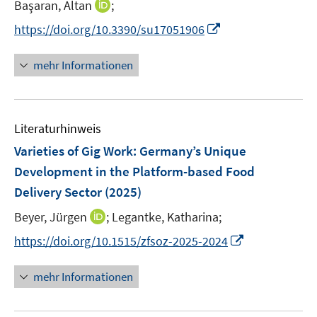
I
Başaran, Altan
;
s
ö
r
r
r
n
t
f
I
https://doi.org/10.3390/su17051906
ö
ö
ö
n
e
f
n
f
f
f
e
r
n
n
f
mehr Informationen
f
f
u
ö
e
e
n
n
n
e
f
n
u
e
e
e
m
f
e
n
n
n
F
n
Literaturhinweis
m
e
e
F
Varieties of Gig Work: Germany’s Unique
n
n
e
Development in the Platform-based Food
s
n
Delivery Sector
(2025)
t
s
e
t
I
Beyer, Jürgen
;
Legantke, Katharina;
r
e
n
I
https://doi.org/10.1515/zfsoz-2025-2024
ö
r
n
n
f
ö
e
n
f
mehr Informationen
f
u
e
n
f
e
u
e
n