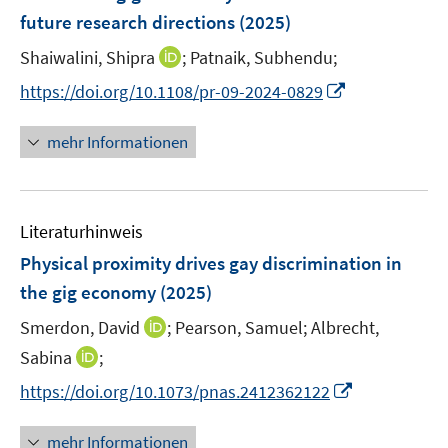
n
n
future research directions
t
(2025)
s
e
t
I
Shaiwalini, Shipra
;
Patnaik, Subhendu;
r
e
n
I
https://doi.org/10.1108/pr-09-2024-0829
ö
r
n
n
f
ö
e
n
f
mehr Informationen
f
u
e
n
f
e
u
e
n
m
e
n
e
F
Literaturhinweis
m
n
e
F
Physical proximity drives gay discrimination in
n
e
the gig economy
(2025)
s
n
t
I
Smerdon, David
;
Pearson, Samuel;
Albrecht,
s
e
n
t
I
Sabina
;
r
n
e
n
I
https://doi.org/10.1073/pnas.2412362122
ö
e
r
n
n
f
u
ö
e
n
f
mehr Informationen
e