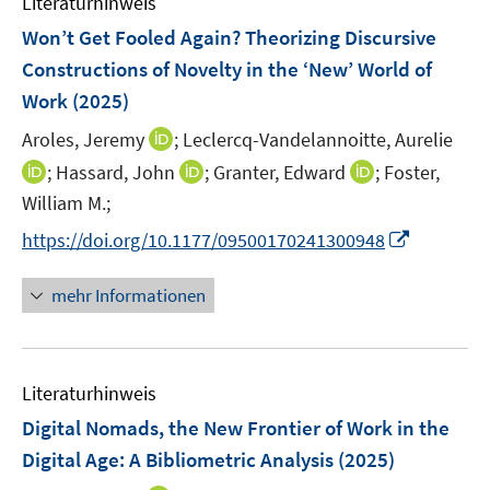
Literaturhinweis
m
e
e
F
Won’t Get Fooled Again? Theorizing Discursive
n
n
e
Constructions of Novelty in the ‘New’ World of
s
s
n
Work
(2025)
t
t
s
e
e
t
I
Aroles, Jeremy
;
Leclercq-Vandelannoitte, Aurelie
r
r
e
n
I
I
I
;
Hassard, John
;
Granter, Edward
;
Foster,
ö
ö
r
n
n
n
n
William M.;
f
f
ö
e
n
n
n
f
f
I
https://doi.org/10.1177/09500170241300948
f
u
e
e
e
n
n
n
f
e
u
u
u
e
e
n
n
mehr Informationen
m
e
e
e
n
n
e
e
F
m
m
m
u
n
e
F
F
F
e
n
e
e
e
Literaturhinweis
m
s
n
n
n
F
Digital Nomads, the New Frontier of Work in the
t
s
s
s
e
e
Digital Age: A Bibliometric Analysis
(2025)
t
t
t
n
r
e
e
e