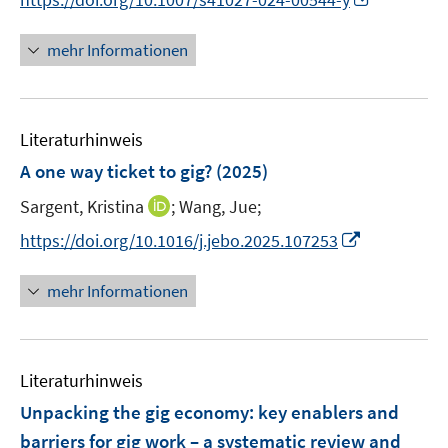
r
n
n
ö
e
n
mehr Informationen
f
u
e
f
e
u
n
m
e
e
F
Literaturhinweis
m
n
e
F
A one way ticket to gig?
(2025)
n
e
s
I
Sargent, Kristina
;
Wang, Jue;
n
t
n
s
I
https://doi.org/10.1016/j.jebo.2025.107253
e
n
t
n
r
e
e
n
mehr Informationen
ö
u
r
e
f
e
ö
u
f
m
f
e
n
F
Literaturhinweis
f
m
e
e
n
F
Unpacking the gig economy: key enablers and
n
n
e
e
barriers for gig work – a systematic review and
s