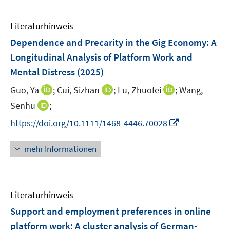
u
n
m
f
e
e
F
n
Literaturhinweis
m
n
e
e
F
Dependence and Precarity in the Gig Economy: A
n
n
e
Longitudinal Analysis of Platform Work and
s
n
Mental Distress
(2025)
t
s
e
t
I
I
I
Guo, Ya
;
Cui, Sizhan
;
Lu, Zhuofei
;
Wang,
r
e
n
n
n
I
Senhu
;
ö
r
n
n
n
n
f
I
https://doi.org/10.1111/1468-4446.70028
ö
e
e
e
n
f
n
f
u
u
u
e
n
n
mehr Informationen
f
e
e
e
u
e
e
n
m
m
m
e
n
u
e
F
F
F
m
e
n
e
e
e
F
Literaturhinweis
m
n
n
n
e
F
Support and employment preferences in online
s
s
s
n
e
t
t
t
platform work
:
A cluster analysis of German-
s