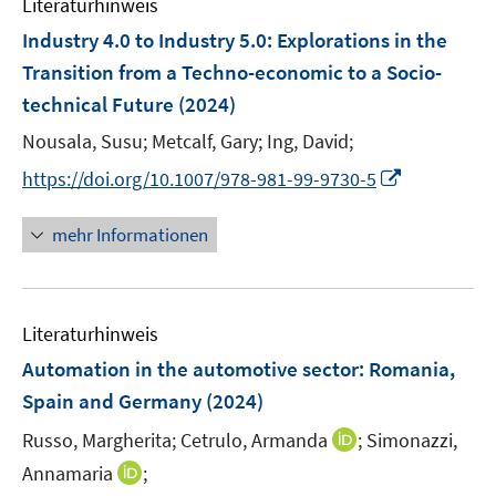
n
Literaturhinweis
e
Industry 4.0 to Industry 5.0
:
Explorations in the
n
Transition from a Techno-economic to a Socio-
technical Future
(2024)
Nousala, Susu;
Metcalf, Gary;
Ing, David;
I
https://doi.org/10.1007/978-981-99-9730-5
n
n
mehr Informationen
e
u
e
Literaturhinweis
m
F
Automation in the automotive sector: Romania,
e
Spain and Germany
(2024)
n
I
Russo, Margherita;
Cetrulo, Armanda
;
Simonazzi,
s
n
t
I
Annamaria
;
n
e