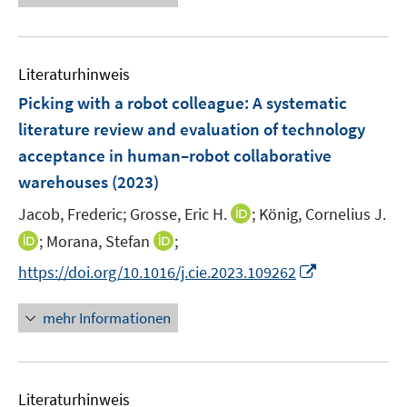
n
n
e
e
u
n
e
Literaturhinweis
m
F
Picking with a robot colleague: A systematic
e
literature review and evaluation of technology
n
acceptance in human–robot collaborative
s
warehouses
(2023)
t
e
I
Jacob, Frederic;
Grosse, Eric H.
;
König, Cornelius J.
r
n
I
I
;
Morana, Stefan
;
ö
n
n
n
I
f
https://doi.org/10.1016/j.cie.2023.109262
e
n
n
n
f
u
e
e
n
n
mehr Informationen
e
u
u
e
e
m
e
e
u
n
F
m
m
e
e
F
F
Literaturhinweis
m