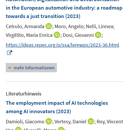
e
in the European automotive industry: a roadmap
n
towards a just transition
(2023)
s
t
I
Cetrulo, Armanda
;
Moro, Angelo;
Nelli, Linnea;
e
n
I
I
Virgillito, Maria Enrica
;
Dosi, Giovanni
;
r
n
n
n
https://ideas.repec.org/p/ssa/lemwps/2023-36.html
ö
e
n
n
I
f
u
e
e
n
f
e
u
u
n
n
mehr Informationen
m
e
e
e
e
F
m
m
u
n
e
F
F
e
n
e
e
Literaturhinweis
m
s
n
n
F
The employment impact of AI technologies
t
s
s
e
e
among AI innovators
(2023)
t
t
n
r
e
e
I
I
Damioli, Giacomo
;
Vertesy, Daniel
;
Roy, Vincent
s
ö
r
r
n
n
t
I
I