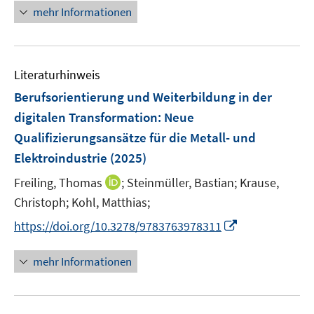
e
n
mehr Informationen
e
e
u
e
m
m
e
u
F
F
m
e
e
e
F
Literaturhinweis
m
n
n
e
F
Berufsorientierung und Weiterbildung in der
s
s
n
e
t
t
digitalen Transformation
:
Neue
s
n
e
e
Qualifizierungsansätze für die Metall- und
t
s
r
r
e
Elektroindustrie
(2025)
t
ö
ö
r
e
I
Freiling, Thomas
;
Steinmüller, Bastian;
Krause,
f
f
ö
r
n
f
f
Christoph;
Kohl, Matthias;
f
ö
n
n
n
f
I
https://doi.org/10.3278/9783763978311
f
e
e
e
n
n
f
u
n
n
e
n
n
mehr Informationen
e
n
e
e
m
u
n
F
e