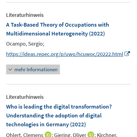
u
e
n
m
e
n
e
F
Literaturhinweis
m
n
e
F
A Task-Based Theory of Occupations with
n
e
Multidimensional Heterogeneity
(2022)
s
n
t
Ocampo, Sergio;
s
e
t
I
https://ideas.repec.org/p/uwo/hcuwoc/20222.html
r
e
n
ö
r
n
mehr Informationen
f
ö
e
f
f
u
n
f
e
e
n
Literaturhinweis
m
n
e
F
Who is leading the digital transformation?
n
e
Understanding the adoption of digital
n
technologies in Germany
(2022)
s
t
I
I
Ohlert, Clemens
;
Giering, Oliver
;
Kirchner,