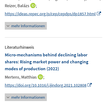
r
r
e
t
I
Reizer, Balázs
;
ö
ö
r
e
n
f
f
I
https://ideas.repec.org/p/cep/cepdps/dp1857.html
ö
r
n
f
f
n
f
ö
e
n
n
n
mehr Informationen
f
f
u
e
e
e
n
f
e
n
n
u
e
n
m
e
n
e
F
Literaturhinweis
m
n
e
F
Micro-mechanisms behind declining labor
n
e
shares: Rising market power and changing
s
n
modes of production
t
(2022)
s
e
t
I
Mertens, Matthias
;
r
e
n
I
https://doi.org/10.1016/j.ijindorg.2021.102808
ö
r
n
n
f
ö
e
n
f
mehr Informationen
f
u
e
n
f
e