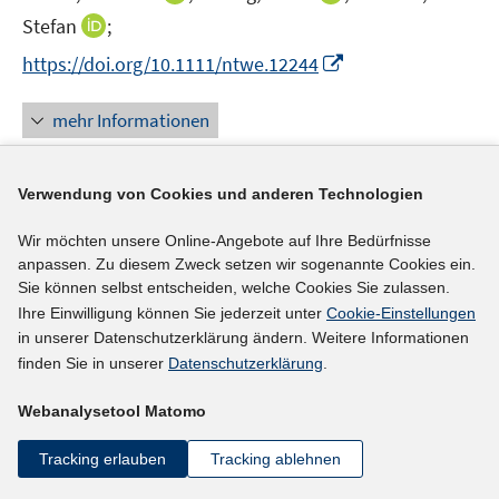
e
n
n
I
Stefan
;
r
n
n
n
I
https://doi.org/10.1111/ntwe.12244
ö
e
e
n
n
f
u
u
e
n
mehr Informationen
f
e
e
u
e
n
m
m
e
u
e
F
F
m
e
Verwendung von Cookies und anderen Technologien
n
e
e
F
Literaturhinweis
m
n
n
e
Wir möchten unsere Online-Angebote auf Ihre Bedürfnisse
F
Branchenanalyse Fördertechnik und
s
s
n
anpassen. Zu diesem Zweck setzen wir sogenannte Cookies ein.
e
t
t
Intralogistik
:
Perspektiven für Arbeit und
Sie können selbst entscheiden, welche Cookies Sie zulassen.
s
n
e
e
Ihre Einwilligung können Sie jederzeit unter
Cookie-Einstellungen
Beschäftigung
t
(2022)
s
r
r
in unserer Datenschutzerklärung ändern. Weitere Informationen
e
t
Schmid, Katrin;
Wilke, Peter;
ö
ö
finden Sie in unserer
Datenschutzerklärung
.
r
e
I
f
f
http://hdl.handle.net/10419/250886
ö
r
Webanalysetool Matomo
n
f
f
f
ö
n
n
n
mehr Informationen
f
f
Tracking erlauben
Tracking ablehnen
e
e
e
n
f
u