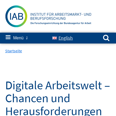
Springe
zum
Inhalt
Suchen nach:
≡
English
Menü
✘
Startseite
Digitale Arbeitswelt –
Chancen und
Herausforderungen