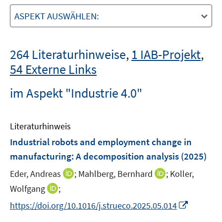
ASPEKT AUSWÄHLEN:
264 Literaturhinweise
,
1 IAB-Projekt
,
54 Externe Links
im Aspekt "Industrie 4.0"
Literaturhinweis
Industrial robots and employment change in
manufacturing: A decomposition analysis
(2025)
I
I
Eder, Andreas
;
Mahlberg, Bernhard
;
Koller,
n
n
I
Wolfgang
;
n
n
n
I
https://doi.org/10.1016/j.strueco.2025.05.014
e
e
n
n
u
u