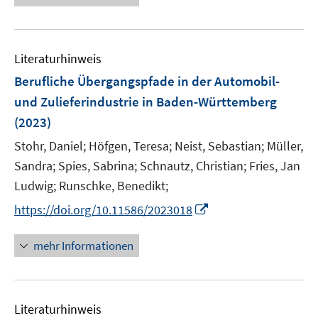
u
ö
e
n
f
e
f
u
e
n
m
f
e
n
e
F
n
Literaturhinweis
m
n
e
e
F
Berufliche Übergangspfade in der Automobil-
n
n
e
und Zulieferindustrie in Baden-Württemberg
s
n
(2023)
t
s
e
t
Stohr, Daniel;
Höfgen, Teresa;
Neist, Sebastian;
Müller,
r
e
Sandra;
Spies, Sabrina;
Schnautz, Christian;
Fries, Jan
ö
r
Ludwig;
Runschke, Benedikt;
f
ö
f
I
https://doi.org/10.11586/2023018
f
n
n
f
e
n
mehr Informationen
n
n
e
e
u
n
e
Literaturhinweis
m