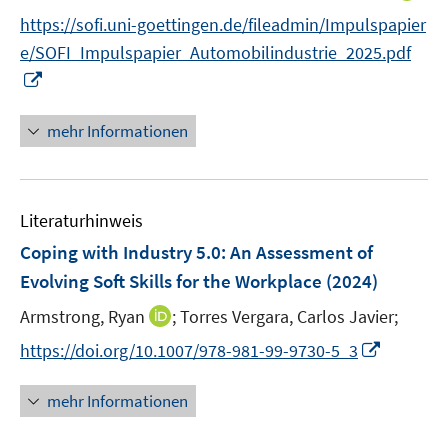
r
n
f
f
https://sofi.uni-goettingen.de/fileadmin/Impulspapier
ö
n
f
f
e/SOFI_Impulspapier_Automobilindustrie_2025.pdf
f
e
n
n
I
f
u
e
e
n
n
e
n
n
n
e
mehr Informationen
m
e
n
F
u
e
e
n
Literaturhinweis
m
s
F
Coping with Industry 5.0: An Assessment of
t
e
e
Evolving Soft Skills for the Workplace
(2024)
n
r
I
Armstrong, Ryan
;
Torres Vergara, Carlos Javier;
s
ö
n
t
I
f
https://doi.org/10.1007/978-981-99-9730-5_3
n
e
n
f
e
r
n
n
mehr Informationen
u
ö
e
e
e
f
u
n