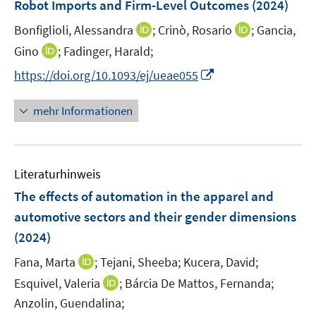
F
Robot Imports and Firm-Level Outcomes
(2024)
e
I
I
Bonfiglioli, Alessandra
;
Crinò, Rosario
;
Gancia,
n
n
n
I
Gino
;
Fadinger, Harald;
s
n
n
n
t
I
https://doi.org/10.1093/ej/ueae055
e
e
n
e
n
u
u
e
r
n
mehr Informationen
e
e
u
ö
e
m
m
e
f
u
F
F
m
f
e
e
e
F
n
Literaturhinweis
m
n
n
e
e
F
The effects of automation in the apparel and
s
s
n
n
e
t
t
automotive sectors and their gender dimensions
s
n
e
e
(2024)
t
s
r
r
e
t
I
Fana, Marta
;
Tejani, Sheeba;
Kucera, David;
ö
ö
r
e
n
I
Esquivel, Valeria
;
Bárcia De Mattos, Fernanda;
f
f
ö
r
n
n
f
f
Anzolin, Guendalina;
f
ö
e