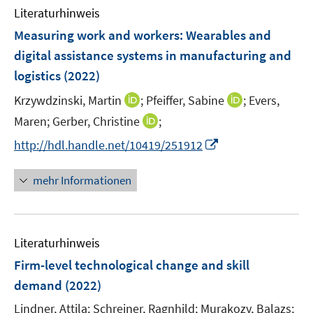
n
e
Literaturhinweis
m
n
F
Measuring work and workers: Wearables and
e
digital assistance systems in manufacturing and
n
logistics
(2022)
s
t
I
I
Krzywdzinski, Martin
;
Pfeiffer, Sabine
;
Evers,
e
n
n
I
Maren;
Gerber, Christine
;
r
n
n
n
I
http://hdl.handle.net/10419/251912
ö
e
e
n
n
f
u
u
e
n
mehr Informationen
f
e
e
u
e
n
m
m
e
u
e
F
F
m
e
n
e
e
F
Literaturhinweis
m
n
n
e
F
Firm-level technological change and skill
s
s
n
e
t
t
demand
(2022)
s
n
e
e
t
Lindner, Attila;
Schreiner, Ragnhild;
Murakozy, Balazs;
s