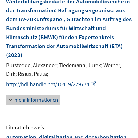
Weiterbildungsbedarfe der Automobilbranche in
n
n
n
e
der Transformation
:
Befragungsergebnisse aus
s
s
n
dem IW-Zukunftspanel, Gutachten im Auftrag des
t
t
s
e
e
Bundesministeriums für Wirtschaft und
t
r
r
e
Klimaschutz (BMWK) für den Expertenkreis
ö
ö
r
Transformation der Automobilwirtschaft (ETA)
f
f
ö
(2023)
f
f
f
n
n
Burstedde, Alexander;
Tiedemann, Jurek;
Werner,
f
e
e
n
Dirk;
Risius, Paula;
n
n
e
I
http://hdl.handle.net/10419/279774
n
n
n
mehr Informationen
e
u
e
Literaturhinweis
m
F
Automation, digitalization and decarbonization