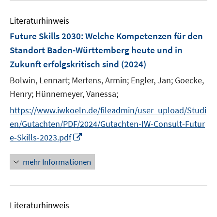
m
f
e
F
n
Literaturhinweis
m
e
e
F
Future Skills 2030
:
Welche Kompetenzen für den
n
n
e
Standort Baden-Württemberg heute und in
s
n
Zukunft erfolgskritisch sind
t
(2024)
s
e
t
Bolwin, Lennart;
Mertens, Armin;
Engler, Jan;
Goecke,
r
e
Henry;
Hünnemeyer, Vanessa;
ö
r
https://www.iwkoeln.de/fileadmin/user_upload/Studi
f
ö
f
en/Gutachten/PDF/2024/Gutachten-IW-Consult-Futur
f
n
I
e-Skills-2023.pdf
f
e
n
n
n
n
e
mehr Informationen
e
n
u
e
Literaturhinweis
m