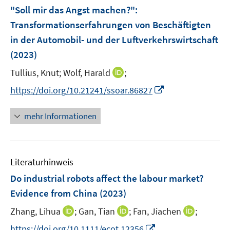
F
"Soll mir das Angst machen?"
:
e
Transformationserfahrungen von Beschäftigten
n
in der Automobil- und der Luftverkehrswirtschaft
s
(2023)
t
e
I
Tullius, Knut;
Wolf, Harald
;
r
n
I
https://doi.org/10.21241/ssoar.86827
ö
n
n
f
e
n
mehr Informationen
f
u
e
n
e
u
e
m
e
n
F
Literaturhinweis
m
e
F
Do industrial robots affect the labour market?
n
e
Evidence from China
(2023)
s
n
t
I
I
I
Zhang, Lihua
;
Gan, Tian
;
Fan, Jiachen
;
s
e
n
n
n
t
I
https://doi.org/10.1111/ecot.12356