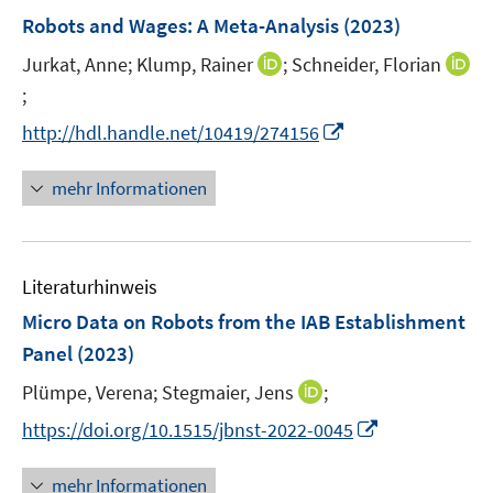
n
e
e
F
Robots and Wages: A Meta-Analysis
(2023)
s
n
n
e
t
s
s
I
Jurkat, Anne;
Klump, Rainer
;
Schneider, Florian
n
e
t
t
n
;
I
s
r
e
e
n
n
t
I
http://hdl.handle.net/10419/274156
ö
r
r
e
n
e
n
f
ö
ö
u
e
r
n
f
mehr Informationen
f
f
e
u
ö
e
n
f
f
m
e
f
u
e
n
n
F
m
f
e
n
e
e
e
F
n
Literaturhinweis
m
n
n
n
e
e
F
Micro Data on Robots from the IAB Establishment
s
n
n
e
Panel
(2023)
t
s
n
e
t
I
Plümpe, Verena;
Stegmaier, Jens
;
s
r
e
n
t
I
https://doi.org/10.1515/jbnst-2022-0045
ö
r
n
e
n
f
ö
e
r
n
mehr Informationen
f
f