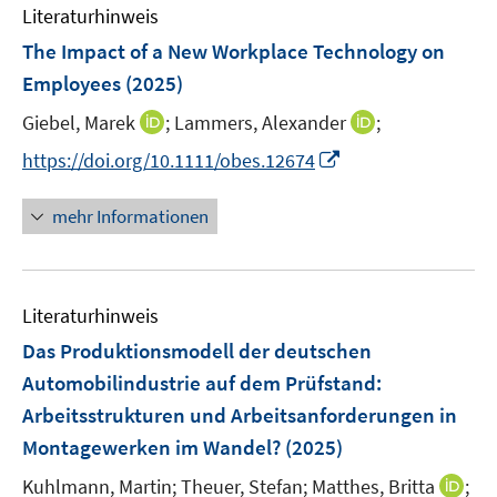
e
Literaturhinweis
m
n
F
The Impact of a New Workplace Technology on
s
e
Employees
(2025)
t
n
e
I
I
Giebel, Marek
;
Lammers, Alexander
;
s
r
n
n
t
I
https://doi.org/10.1111/obes.12674
ö
n
n
e
n
f
e
e
r
n
mehr Informationen
f
u
u
ö
e
n
e
e
f
u
e
m
m
f
e
n
F
F
n
Literaturhinweis
m
e
e
e
F
Das Produktionsmodell der deutschen
n
n
n
e
Automobilindustrie auf dem Prüfstand
:
s
s
n
Arbeitsstrukturen und Arbeitsanforderungen in
t
t
s
e
e
Montagewerken im Wandel?
(2025)
t
r
r
e
I
Kuhlmann, Martin;
Theuer, Stefan;
Matthes, Britta
;
ö
ö