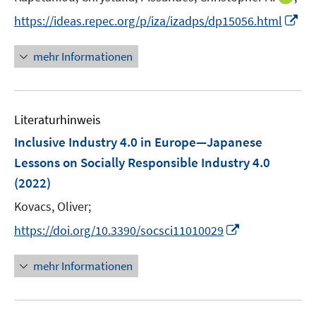
n
t
I
https://ideas.repec.org/p/iza/izadps/dp15056.html
n
e
n
e
r
n
mehr Informationen
u
ö
e
e
f
u
m
f
e
F
n
Literaturhinweis
m
e
e
F
Inclusive Industry 4.0 in Europe—Japanese
n
n
e
Lessons on Socially Responsible Industry 4.0
s
n
(2022)
t
s
e
t
Kovacs, Oliver;
r
e
I
https://doi.org/10.3390/socsci11010029
ö
r
n
f
ö
n
mehr Informationen
f
f
e
n
f
u
e
n
e