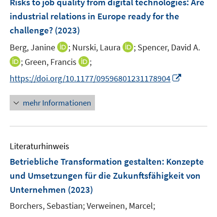
Risks to job quality from digital technologies: Are
n
n
e
e
industrial relations in Europe ready for the
n
n
challenge?
(2023)
s
t
I
I
Berg, Janine
;
Nurski, Laura
;
Spencer, David A.
e
n
n
I
I
;
Green, Francis
;
r
n
n
n
n
I
https://doi.org/10.1177/09596801231178904
ö
e
e
n
n
n
f
u
u
e
e
n
mehr Informationen
f
e
e
u
u
e
n
m
m
e
e
u
e
F
F
m
m
e
n
e
e
F
F
Literaturhinweis
m
n
n
e
e
F
Betriebliche Transformation gestalten
:
Konzepte
s
s
n
n
e
t
t
und Umsetzungen für die Zukunftsfähigkeit von
s
s
n
e
e
Unternehmen
t
(2023)
t
s
r
r
e
e
t
Borchers, Sebastian;
Verweinen, Marcel;
ö
ö
r
r
e