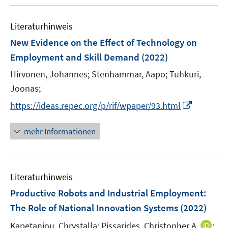
n
u
e
F
F
m
e
n
e
e
F
Literaturhinweis
m
n
n
e
F
New Evidence on the Effect of Technology on
s
s
n
e
t
t
Employment and Skill Demand
(2022)
s
n
e
e
t
Hirvonen, Johannes;
Stenhammar, Aapo;
Tuhkuri,
s
r
r
e
t
Joonas;
ö
ö
r
e
I
f
f
https://ideas.repec.org/p/rif/wpaper/93.html
ö
r
n
f
f
f
ö
n
n
n
mehr Informationen
f
f
e
e
e
n
f
u
n
n
e
n
e
n
e
Literaturhinweis
m
n
F
Productive Robots and Industrial Employment:
e
The Role of National Innovation Systems
(2022)
n
I
Kapetaniou, Chrystalla;
Pissarides, Christopher A.
;
s