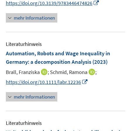
I
f
f
https://doi.org/10.3139/9783446474826
ö
ö
r
n
f
f
f
f
ö
n
n
n
mehr Informationen
f
f
f
e
e
e
n
n
f
u
n
n
e
e
n
e
n
n
e
Literaturhinweis
m
n
F
Automation, Robots and Wage Inequality in
e
Germany
:
a decomposition Analysis
(2023)
n
I
I
Brall, Franziska
;
Schmid, Ramona
;
s
n
n
t
I
https://doi.org/10.1111/labr.12236
n
n
e
n
e
e
r
n
mehr Informationen
u
u
ö
e
e
e
f
u
m
m
f
e
F
F
n
Literaturhinweis
m
e
e
e
F