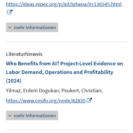
n
https://ideas.repec.org/p/ipt/iptwpa/jrc136545.html
e
r
n
I
u
ö
e
n
e
f
u
n
mehr Informationen
m
f
e
e
F
n
m
u
e
e
F
e
n
n
e
Literaturhinweis
m
s
n
F
Who Benefits from AI? Project-Level Evidence on
t
s
e
e
Labor Demand, Operations and Profitability
t
n
r
e
(2024)
s
ö
r
t
Yilmaz, Erdem Dogukan;
Peukert, Christian;
f
ö
e
f
I
https://www.cesifo.org/node/82835
f
r
n
n
f
ö
e
n
n
mehr Informationen
f
n
e
e
f
u
n
n