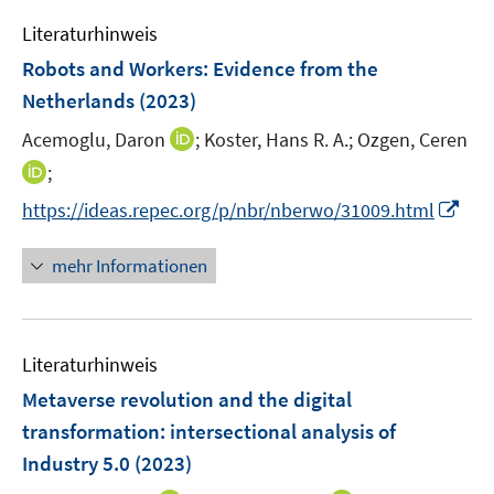
e
e
Literaturhinweis
m
n
F
Robots and Workers: Evidence from the
e
Netherlands
(2023)
n
I
Acemoglu, Daron
;
Koster, Hans R. A.;
Ozgen, Ceren
s
n
t
I
;
n
e
n
I
https://ideas.repec.org/p/nbr/nberwo/31009.html
e
r
n
n
u
ö
e
n
mehr Informationen
e
f
u
e
m
f
e
u
F
n
m
e
e
e
F
Literaturhinweis
m
n
n
e
F
Metaverse revolution and the digital
s
n
e
t
transformation: intersectional analysis of
s
n
e
Industry 5.0
t
(2023)
s
r
e