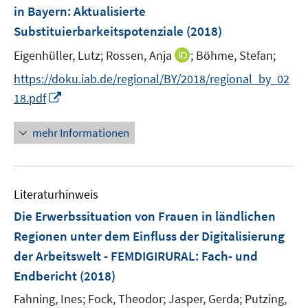
e
t
t
in Bayern
:
Aktualisierte
s
n
e
e
Substituierbarkeitspotenziale
t
(2018)
s
r
r
e
t
I
Eigenhüller, Lutz;
Rossen, Anja
;
Böhme, Stefan;
ö
ö
r
e
n
f
f
https://doku.iab.de/regional/BY/2018/regional_by_02
ö
r
n
f
f
I
f
18.pdf
ö
e
n
n
n
f
f
u
e
e
n
n
mehr Informationen
f
e
n
n
e
e
n
m
u
n
e
F
e
n
e
Literaturhinweis
m
n
F
Die Erwerbssituation von Frauen in ländlichen
s
e
Regionen unter dem Einfluss der Digitalisierung
t
n
e
der Arbeitswelt - FEMDIGIRURAL
:
Fach- und
s
r
Endbericht
(2018)
t
ö
e
Fahning, Ines;
Fock, Theodor;
Jasper, Gerda;
Putzing,
f