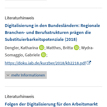
e
f
u
n
e
e
Literaturhinweis
m
n
F
Digitalisierung in den Bundesländern: Regionale
e
Branchen- und Berufsstrukturen prägen die
n
Substituierbarkeitspotenziale
(2018)
s
t
I
I
Dengler, Katharina
;
Matthes, Britta
;
Wydra-
e
n
n
I
Somaggio, Gabriele
;
r
n
n
n
I
https://doku.iab.de/kurzber/2018/kb2218.pdf
ö
e
e
n
n
f
u
u
e
n
mehr Informationen
f
e
e
u
e
n
m
m
e
u
e
F
F
m
e
n
e
e
F
Literaturhinweis
m
n
n
e
F
Folgen der Digitalisierung für den Arbeitsmarkt
s
s
n