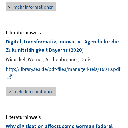
s
e
n
F
mehr Informationen
t
n
e
e
e
s
u
n
r
t
e
s
ö
e
Literaturhinweis
m
t
f
r
F
e
Digital, transformativ, innovativ - Agenda für die
f
ö
e
r
Zukunftsfähigkeit Bayerns
(2020)
n
f
n
ö
e
Widuckel, Werner;
Aschenbrenner, Doris;
f
s
f
n
n
t
f
http://library.fes.de/pdf-files/managerkreis/16910.pdf
e
e
n
I
n
r
e
n
ö
n
n
mehr Informationen
f
e
f
u
n
e
e
Literaturhinweis
m
n
F
Why digitisation affects some German federal