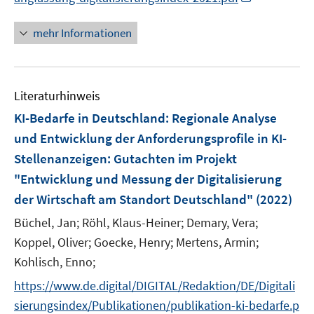
n
n
s
n
mehr Informationen
t
e
e
u
r
e
ö
Literaturhinweis
m
f
F
KI-Bedarfe in Deutschland: Regionale Analyse
f
e
und Entwicklung der Anforderungsprofile in KI-
n
n
Stellenanzeigen
:
Gutachten im Projekt
e
s
n
"Entwicklung und Messung der Digitalisierung
t
e
der Wirtschaft am Standort Deutschland"
(2022)
r
Büchel, Jan;
Röhl, Klaus-Heiner;
Demary, Vera;
ö
Koppel, Oliver;
Goecke, Henry;
Mertens, Armin;
f
Kohlisch, Enno;
f
n
https://www.de.digital/DIGITAL/Redaktion/DE/Digitali
e
sierungsindex/Publikationen/publikation-ki-bedarfe.p