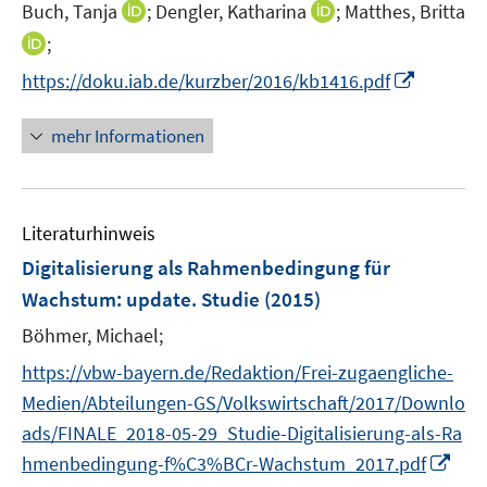
e
I
I
Buch, Tanja
;
Dengler, Katharina
;
Matthes, Britta
f
ö
r
n
n
f
I
;
f
ö
n
n
n
n
f
I
f
https://doku.iab.de/kurzber/2016/kb1416.pdf
e
e
e
n
n
n
f
u
u
n
e
e
n
n
mehr Informationen
e
e
u
n
e
e
m
m
e
u
n
F
F
m
e
e
e
F
Literaturhinweis
m
n
n
e
F
Digitalisierung als Rahmenbedingung für
s
s
n
e
t
t
Wachstum
:
update. Studie
(2015)
s
n
e
e
t
Böhmer, Michael;
s
r
r
e
t
https://vbw-bayern.de/Redaktion/Frei-zugaengliche-
ö
ö
r
e
f
f
Medien/Abteilungen-GS/Volkswirtschaft/2017/Downlo
ö
r
f
f
ads/FINALE_2018-05-29_Studie-Digitalisierung-als-Ra
f
ö
n
n
f
I
hmenbedingung-f%C3%BCr-Wachstum_2017.pdf
f
e
e
n
n