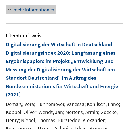
n
m
e
u
n
e
n
F
mehr Informationen
m
e
n
e
e
F
m
s
u
n
e
F
t
e
s
n
e
e
Literaturhinweis
m
t
s
n
r
F
e
Digitalisierung der Wirtschaft in Deutschland:
t
s
ö
e
r
e
Digitalisierungsindex 2020
:
Langfassung eines
t
f
n
ö
r
Ergebnispapiers im Projekt „Entwicklung und
e
f
s
f
ö
r
n
Messung der Digitalisierung der Wirtschaft am
t
f
f
ö
e
e
Standort Deutschland“ im Auftrag des
n
f
f
n
r
e
Bundesministeriums für Wirtschaft und Energie
n
f
ö
n
e
(2021)
n
f
n
e
Demary, Vera;
Hünnemeyer, Vanessa;
Kohlisch, Enno;
f
n
n
Koppel, Oliver;
Wendt, Jan;
Mertens, Armin;
Goecke,
e
Henry;
Niebel, Thomas;
Burstedde, Alexander;
n
Kempermann, Hanno;
Schmitz, Edgar;
Rammer,