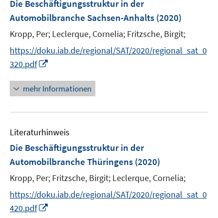
F
e
e
Die Beschäftigungsstruktur in der
ö
e
r
r
Automobilbranche Sachsen-Anhalts
(2020)
f
n
ö
ö
Kropp, Per;
Leclerque, Cornelia;
Fritzsche, Birgit;
f
s
f
f
n
t
f
f
https://doku.iab.de/regional/SAT/2020/regional_sat_0
e
e
n
n
I
320.pdf
n
r
e
e
n
ö
n
n
n
mehr Informationen
f
e
f
u
n
e
e
Literaturhinweis
m
n
F
Die Beschäftigungsstruktur in der
e
Automobilbranche Thüringens
(2020)
n
Kropp, Per;
Fritzsche, Birgit;
Leclerque, Cornelia;
s
t
https://doku.iab.de/regional/SAT/2020/regional_sat_0
e
I
420.pdf
r