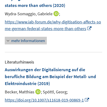
e
states more than others
(2020)
n
I
Wydra-Somaggio, Gabriele
;
s
n
t
https://www.iab-forum.de/why-digitisation-affects-so
n
e
I
me-german-federal-states-more-than-others
e
r
n
u
ö
n
mehr Informationen
e
f
e
m
f
u
F
n
e
e
e
Literaturhinweis
m
n
n
F
Auswirkungen der Digitalisierung auf die
s
e
berufliche Bildung am Beispiel der Metall- und
t
n
e
Elektroindustrie
(2019)
s
r
t
I
Becker, Matthias
;
Spöttl, Georg;
ö
e
n
I
f
https://doi.org/10.1007/s11618-019-00869-1
r
n
n
f