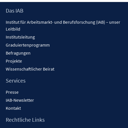
e
Footer
Das IAB
n
Inhalt
s
Institut für Arbeitsmarkt- und Berufsforschung (IAB) – unser
t
Leitbild
e
Institutsleitung
r
Graduiertenprogramm
ö
f
Befragungen
f
Projekte
n
Wissenschaftlicher Beirat
e
n
Services
Presse
IAB-Newsletter
Kontakt
Rechtliche Links