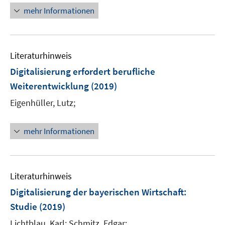
ö
e
n
n
mehr Informationen
f
u
e
e
f
e
u
n
n
m
e
e
F
Literaturhinweis
m
n
e
F
Digitalisierung erfordert berufliche
n
e
Weiterentwicklung
(2019)
s
n
t
Eigenhüller, Lutz;
s
e
t
r
e
mehr Informationen
ö
r
f
ö
f
f
n
Literaturhinweis
f
e
n
Digitalisierung der bayerischen Wirtschaft
:
n
e
Studie
(2019)
n
Lichtblau, Karl;
Schmitz, Edgar;