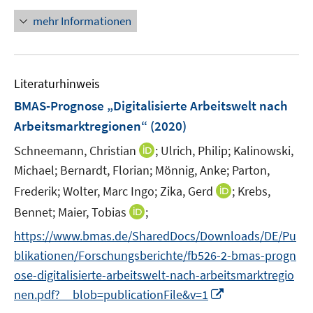
n
ö
n
mehr Informationen
f
e
f
u
n
e
e
Literaturhinweis
m
n
F
BMAS-Prognose „Digitalisierte Arbeitswelt nach
e
Arbeitsmarktregionen“
(2020)
n
I
Schneemann, Christian
;
Ulrich, Philip;
Kalinowski,
s
n
t
Michael;
Bernardt, Florian;
Mönnig, Anke;
Parton,
n
e
I
Frederik;
Wolter, Marc Ingo;
Zika, Gerd
;
Krebs,
e
r
n
I
Bennet;
Maier, Tobias
;
u
ö
n
n
e
f
https://www.bmas.de/SharedDocs/Downloads/DE/Pu
e
n
m
f
blikationen/Forschungsberichte/fb526-2-bmas-progn
u
e
F
n
e
ose-digitalisierte-arbeitswelt-nach-arbeitsmarktregio
u
e
e
m
I
nen.pdf?__blob=publicationFile&v=1
e
n
n
F
n
m