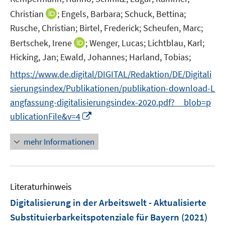
I
Christian
;
Engels, Barbara;
Schuck, Bettina;
n
Rusche, Christian;
Birtel, Frederick;
Scheufen, Marc;
n
I
Bertschek, Irene
;
Wenger, Lucas;
Lichtblau, Karl;
e
n
Hicking, Jan;
Ewald, Johannes;
Harland, Tobias;
u
n
e
https://www.de.digital/DIGITAL/Redaktion/DE/Digitali
e
m
sierungsindex/Publikationen/publikation-download-L
u
F
angfassung-digitalisierungsindex-2020.pdf?__blob=p
e
e
m
I
ublicationFile&v=4
n
F
n
s
e
n
mehr Informationen
t
n
e
e
s
u
r
t
e
ö
Literaturhinweis
e
m
f
r
F
Digitalisierung in der Arbeitswelt - Aktualisierte
f
ö
e
Substituierbarkeitspotenziale für Bayern
(2021)
n
f
n