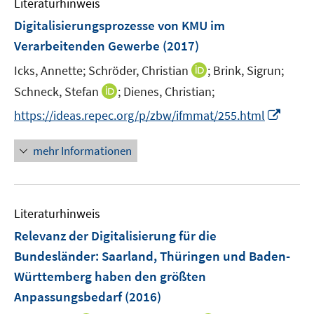
Literaturhinweis
m
s
n
n
F
Digitalisierungsprozesse von KMU im
t
s
s
e
e
Verarbeitenden Gewerbe
(2017)
t
t
n
r
e
e
I
Icks, Annette;
Schröder, Christian
;
Brink, Sigrun;
s
ö
r
r
n
t
I
Schneck, Stefan
;
Dienes, Christian;
f
ö
ö
n
e
n
f
f
f
I
https://ideas.repec.org/p/zbw/ifmmat/255.html
e
r
n
n
f
f
n
u
ö
e
e
n
n
n
mehr Informationen
e
f
u
n
e
e
e
m
f
e
n
n
u
F
n
m
e
e
e
F
Literaturhinweis
m
n
n
e
F
Relevanz der Digitalisierung für die
s
n
e
t
Bundesländer: Saarland, Thüringen und Baden-
s
n
e
Württemberg haben den größten
t
s
r
e
Anpassungsbedarf
(2016)
t
ö
r