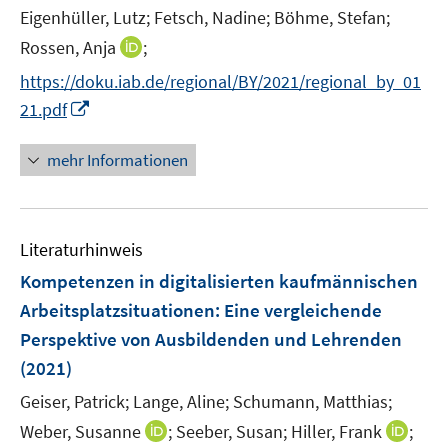
e
Eigenhüller, Lutz;
Fetsch, Nadine;
Böhme, Stefan;
f
s
n
n
t
I
Rossen, Anja
;
e
e
n
https://doku.iab.de/regional/BY/2021/regional_by_01
n
r
n
I
21.pdf
ö
e
n
f
u
n
mehr Informationen
f
e
e
n
m
u
e
F
e
n
e
Literaturhinweis
m
n
F
Kompetenzen in digitalisierten kaufmännischen
s
e
Arbeitsplatzsituationen
:
Eine vergleichende
t
n
e
Perspektive von Ausbildenden und Lehrenden
s
r
(2021)
t
ö
e
Geiser, Patrick;
Lange, Aline;
Schumann, Matthias;
f
r
f
I
I
Weber, Susanne
;
Seeber, Susan;
Hiller, Frank
;
ö