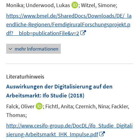
r
I
f
Monika;
Underwood, Lukas
;
Witzel, Simone;
ö
n
n
https://www.bmel.de/SharedDocs/Downloads/DE/_la
f
n
e
f
endliche-Regionen/FemdigiruralForschungsprojekt.p
e
n
n
I
df?__blob=publicationFile&v=2
u
e
n
e
n
n
mehr Informationen
m
e
F
u
e
e
n
Literaturhinweis
m
s
F
Auswirkungen der Digitalisierung auf den
t
e
e
Arbeitsmarkt
:
Ifo Studie
(2018)
n
r
I
Falck, Oliver
;
Fichtl, Anita;
Czernich, Nina;
Fackler,
s
ö
n
t
Thomas;
f
n
e
f
http://www.cesifo-group.de/DocDL/ifo_Studie_Digitali
e
r
n
I
sierung-Arbeitsmarkt_IHK_Impulse.pdf
u
ö
e