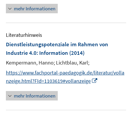
f
n
n
e
n
mehr Informationen
n
n
e
e
u
n
e
Literaturhinweis
m
F
Dienstleistungspotenziale im Rahmen von
e
Industrie 4.0
:
Information
(2014)
n
Kempermann, Hanno;
Lichtblau, Karl;
s
t
https://www.fachportal-paedagogik.de/literatur/volla
e
I
nzeige.html?FId=1103619#vollanzeige
r
n
ö
n
mehr Informationen
f
e
f
u
n
e
e
m
n
F