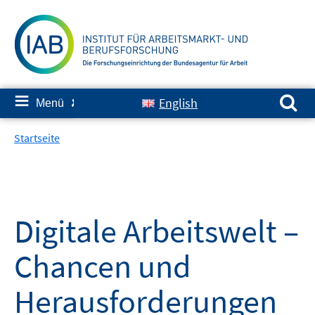
Springe
zum
Inhalt
Suchen nach:
≡
English
Menü
✘
Startseite
Digitale Arbeitswelt –
Chancen und
Herausforderungen