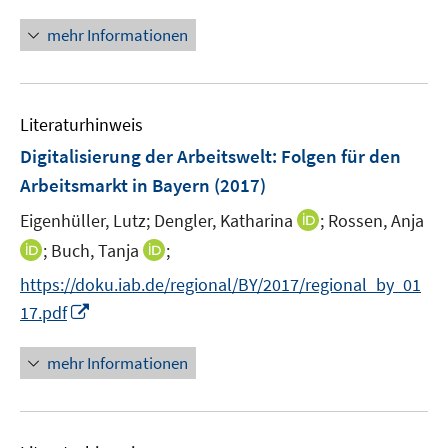
n
e
f
n
n
mehr Informationen
m
f
e
F
n
u
e
e
e
n
n
Literaturhinweis
m
s
F
Digitalisierung der Arbeitswelt
:
Folgen für den
t
e
e
Arbeitsmarkt in Bayern
(2017)
n
r
I
Eigenhüller, Lutz;
Dengler, Katharina
;
Rossen, Anja
s
ö
n
t
I
I
;
Buch, Tanja
;
f
n
e
n
n
f
https://doku.iab.de/regional/BY/2017/regional_by_01
e
r
n
n
n
I
17.pdf
u
ö
e
e
e
n
e
f
u
u
n
n
mehr Informationen
m
f
e
e
e
F
n
m
m
u
e
e
F
F
e
n
n
e
e