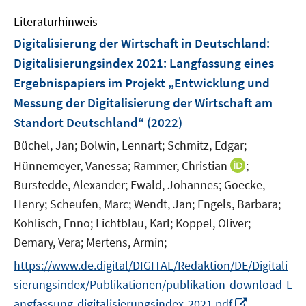
e
n
Literaturhinweis
m
F
Digitalisierung der Wirtschaft in Deutschland:
e
Digitalisierungsindex 2021
:
Langfassung eines
n
Ergebnispapiers im Projekt „Entwicklung und
s
Messung der Digitalisierung der Wirtschaft am
t
e
Standort Deutschland“
(2022)
r
Büchel, Jan;
Bolwin, Lennart;
Schmitz, Edgar;
ö
I
Hünnemeyer, Vanessa;
Rammer, Christian
;
f
n
Burstedde, Alexander;
Ewald, Johannes;
Goecke,
f
n
n
Henry;
Scheufen, Marc;
Wendt, Jan;
Engels, Barbara;
e
e
Kohlisch, Enno;
Lichtblau, Karl;
Koppel, Oliver;
u
n
Demary, Vera;
Mertens, Armin;
e
m
https://www.de.digital/DIGITAL/Redaktion/DE/Digitali
F
sierungsindex/Publikationen/publikation-download-L
e
I
angfassung-digitalisierungsindex-2021.pdf