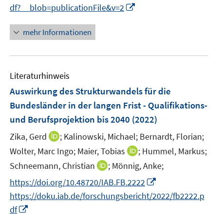
n
I
df?__blob=publicationFile&v=2
n
n
mehr Informationen
e
u
e
Literaturhinweis
m
F
Auswirkung des Strukturwandels für die
e
Bundesländer in der langen Frist - Qualifikations-
n
und Berufsprojektion bis 2040
(2022)
s
t
I
Zika, Gerd
;
Kalinowski, Michael;
Bernardt, Florian;
e
n
I
Wolter, Marc Ingo;
Maier, Tobias
;
Hummel, Markus;
r
n
n
I
Schneemann, Christian
;
Mönnig, Anke;
ö
e
n
n
I
f
https://doi.org/10.48720/IAB.FB.2222
u
e
n
n
f
e
https://doku.iab.de/forschungsbericht/2022/fb2222.p
u
e
n
n
m
I
e
df
u
e
e
F