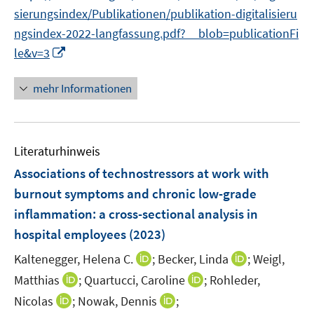
sierungsindex/Publikationen/publikation-digitalisieru
ngsindex-2022-langfassung.pdf?__blob=publicationFi
I
le&v=3
n
n
mehr Informationen
e
u
e
Literaturhinweis
m
F
Associations of technostressors at work with
e
burnout symptoms and chronic low-grade
n
inflammation: a cross-sectional analysis in
s
hospital employees
(2023)
t
e
I
I
Kaltenegger, Helena C.
;
Becker, Linda
;
Weigl,
r
n
n
I
I
Matthias
;
Quartucci, Caroline
;
Rohleder,
ö
n
n
n
n
I
I
Nicolas
;
Nowak, Dennis
;
f
e
e
n
n