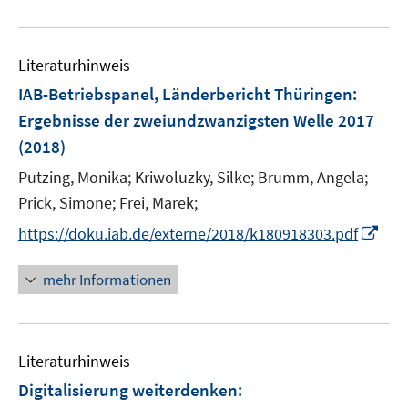
e
e
u
n
e
Literaturhinweis
m
F
IAB-Betriebspanel, Länderbericht Thüringen
:
e
Ergebnisse der zweiundzwanzigsten Welle 2017
n
(2018)
s
t
Putzing, Monika;
Kriwoluzky, Silke;
Brumm, Angela;
e
Prick, Simone;
Frei, Marek;
r
I
https://doku.iab.de/externe/2018/k180918303.pdf
ö
n
f
n
mehr Informationen
f
e
n
u
e
e
n
Literaturhinweis
m
F
Digitalisierung weiterdenken
:
e