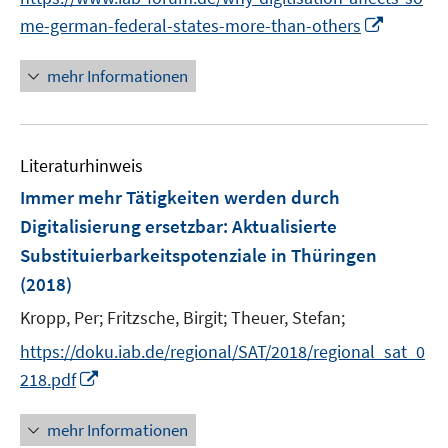
n
e
I
me-german-federal-states-more-than-others
e
r
n
u
ö
n
mehr Informationen
e
f
e
m
f
u
F
n
e
e
e
Literaturhinweis
m
n
n
F
Immer mehr Tätigkeiten werden durch
s
e
Digitalisierung ersetzbar
:
Aktualisierte
t
n
e
Substituierbarkeitspotenziale in Thüringen
s
r
(2018)
t
ö
e
Kropp, Per;
Fritzsche, Birgit;
Theuer, Stefan;
f
r
f
https://doku.iab.de/regional/SAT/2018/regional_sat_0
ö
n
I
218.pdf
f
e
n
f
n
n
mehr Informationen
n