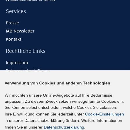
e
n
Services
Presse
IAB-Newsletter
Kontakt
Rechtliche Links
Impressum
Datenschutzerklärung
Erklärung zur Barrierefreiheit
Verwendung von Cookies und anderen Technologien
Barrieren melden
Wir möchten unsere Online-Angebote auf Ihre Bedürfnisse
Social-Media-Kanäle
anpassen. Zu diesem Zweck setzen wir sogenannte Cookies ein.
Sie können selbst entscheiden, welche Cookies Sie zulassen.
BlueSky
Ihre Einwilligung können Sie jederzeit unter
Cookie-Einstellungen
YouTube
in unserer Datenschutzerklärung ändern. Weitere Informationen
LinkedIn
finden Sie in unserer
Datenschutzerklärung
.