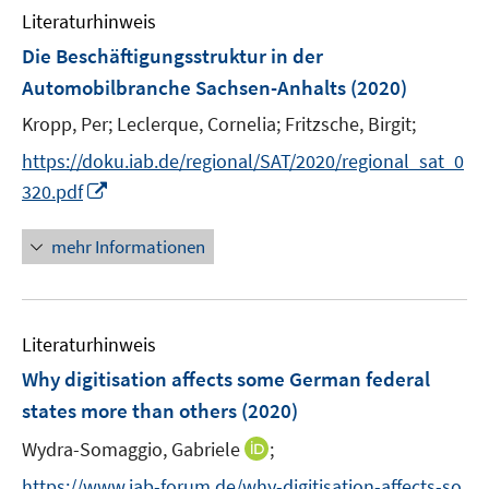
e
Literaturhinweis
m
n
F
Die Beschäftigungsstruktur in der
e
Automobilbranche Sachsen-Anhalts
(2020)
n
Kropp, Per;
Leclerque, Cornelia;
Fritzsche, Birgit;
s
t
https://doku.iab.de/regional/SAT/2020/regional_sat_0
e
I
320.pdf
r
n
ö
n
mehr Informationen
f
e
f
u
n
e
e
Literaturhinweis
m
n
F
Why digitisation affects some German federal
e
states more than others
(2020)
n
I
Wydra-Somaggio, Gabriele
;
s
n
t
https://www.iab-forum.de/why-digitisation-affects-so