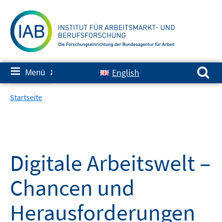
Springe
zum
Inhalt
Suchen nach:
≡
English
Menü
✘
Startseite
Digitale Arbeitswelt –
Chancen und
Herausforderungen