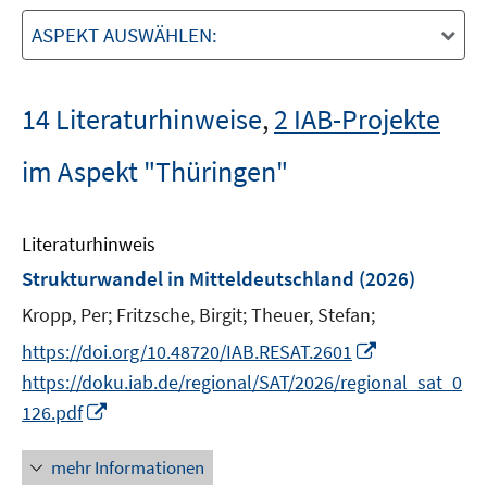
ASPEKT AUSWÄHLEN:
14 Literaturhinweise
,
2 IAB-Projekte
im Aspekt "Thüringen"
Literaturhinweis
Strukturwandel in Mitteldeutschland
(2026)
Kropp, Per;
Fritzsche, Birgit;
Theuer, Stefan;
I
https://doi.org/10.48720/IAB.RESAT.2601
n
https://doku.iab.de/regional/SAT/2026/regional_sat_0
n
I
126.pdf
e
n
u
n
mehr Informationen
e