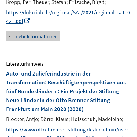
t
Kropp, Per;
Theuer, Stefan;
Fritzsche, Birgit;
e
https://doku.iab.de/regional/SAT/2021/regional_sat_0
r
I
421.pdf
ö
n
f
n
mehr Informationen
f
e
n
u
e
e
n
Literaturhinweis
m
F
Auto- und Zulieferindustrie in der
e
Transformation
:
Beschäftigtenperspektiven aus
n
fünf Bundesländern : Ein Projekt der Stiftung
s
Neue Länder in der Otto Brenner Stiftung
t
e
Frankfurt am Main 2020
(2020)
r
Blöcker, Antje;
Dörre, Klaus;
Holzschuh, Madeleine;
ö
https://www.otto-brenner-stiftung.de/fileadmin/user_
f