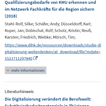
Qualifizierungsbedarfe von KMU erkennen und
n
im Netzwerk Fachkräfte für die Region sichern
s
(2018)
t
e
Stahl-Rolf, Silke;
Schäfer, Andy;
Düsseldorff, Karl;
r
Kuper, Jan;
Dobischat, Rolf;
Scholz, Kristin;
Reuß,
ö
Karsten;
Friedrich, Wiebke;
Mörsch, Tim;
f
f
https://www.dihk.de/ressourcen/downloads/studie-di
n
gitalisierung-weiterdenken/at_download/file?mdate=
e
I
1521711297840
n
n
n
mehr Informationen
e
u
e
Literaturhinweis
m
F
Die Digitalisierung verändert die Berufswelt
:
e
Substituierbarkeitspotenziale in Thüringen