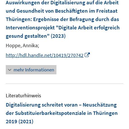
F
Auswirkungen der Digitalisierung auf die Arbeit
s
e
und Gesundheit von Beschäftigten im Freistaat
t
n
Thüringen
:
Ergebnisse der Befragung durch das
e
s
r
Interventionsprojekt "Digitale Arbeit erfolgreich
t
ö
e
gesund gestalten"
(2023)
f
r
Hoppe, Annika;
f
ö
n
I
http://hdl.handle.net/10419/270742
f
e
n
f
n
n
n
mehr Informationen
e
e
u
n
e
Literaturhinweis
m
F
Digitalisierung schreitet voran – Neuschätzung
e
der Substituierbarkeitspotenziale in Thüringen
n
2019
(2021)
s