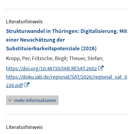
e
m
u
F
e
e
Literaturhinweis
m
n
F
Strukturwandel in Thüringen: Digitalisierung. Mit
s
e
einer Neuschätzung der
t
n
Substituierbarkeitspotenziale
(2026)
e
s
r
t
Kropp, Per;
Fritzsche, Birgit;
Theuer, Stefan;
ö
e
I
https://doi.org/10.48720/IAB.RESAT.2602
f
r
n
https://doku.iab.de/regional/SAT/2026/regional_sat_0
f
ö
n
n
I
226.pdf
f
e
e
n
f
u
n
n
mehr Informationen
n
e
e
e
m
u
n
F
e
e
Literaturhinweis
m
n