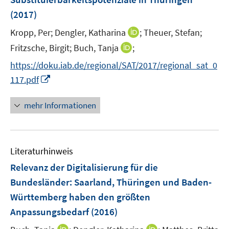
n
(2017)
s
t
I
Kropp, Per;
Dengler, Katharina
;
Theuer, Stefan;
e
n
I
Fritzsche, Birgit;
Buch, Tanja
;
r
n
n
https://doku.iab.de/regional/SAT/2017/regional_sat_0
ö
e
n
I
117.pdf
f
u
e
n
f
e
u
n
n
mehr Informationen
m
e
e
e
F
m
u
n
e
F
e
n
e
Literaturhinweis
m
s
n
F
Relevanz der Digitalisierung für die
t
s
e
e
Bundesländer: Saarland, Thüringen und Baden-
t
n
r
e
Württemberg haben den größten
s
ö
r
Anpassungsbedarf
(2016)
t
f
ö
e
f