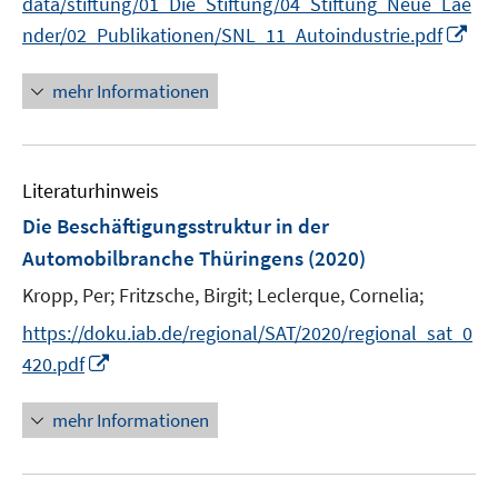
f
data/stiftung/01_Die_Stiftung/04_Stiftung_Neue_Lae
n
I
nder/02_Publikationen/SNL_11_Autoindustrie.pdf
e
n
n
n
mehr Informationen
e
u
e
Literaturhinweis
m
F
Die Beschäftigungsstruktur in der
e
Automobilbranche Thüringens
(2020)
n
Kropp, Per;
Fritzsche, Birgit;
Leclerque, Cornelia;
s
t
https://doku.iab.de/regional/SAT/2020/regional_sat_0
e
I
420.pdf
r
n
ö
n
mehr Informationen
f
e
f
u
n
e