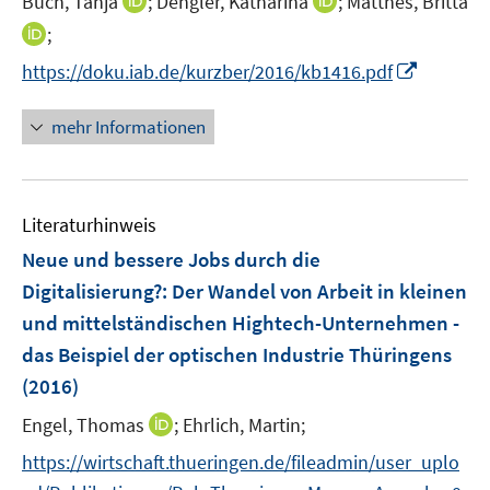
I
I
Buch, Tanja
;
Dengler, Katharina
;
Matthes, Britta
f
r
n
n
n
f
I
;
ö
e
n
n
n
n
I
f
https://doku.iab.de/kurzber/2016/kb1416.pdf
n
e
e
e
n
n
f
u
u
n
e
n
n
mehr Informationen
e
e
u
e
e
m
m
e
u
n
F
F
m
e
e
e
F
Literaturhinweis
m
n
n
e
F
Neue und bessere Jobs durch die
s
s
n
e
t
t
Digitalisierung?
:
Der Wandel von Arbeit in kleinen
s
n
e
e
und mittelständischen Hightech-Unternehmen -
t
s
r
r
e
das Beispiel der optischen Industrie Thüringens
t
ö
ö
r
e
(2016)
f
f
ö
r
f
f
I
Engel, Thomas
;
Ehrlich, Martin;
f
ö
n
n
n
f
https://wirtschaft.thueringen.de/fileadmin/user_uplo
f
e
e
n
n
f