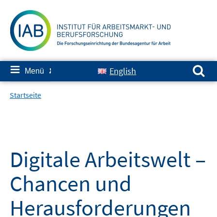
Springe
zum
Inhalt
Suchen nach:
≡
English
Menü
✘
Startseite
Digitale Arbeitswelt –
Chancen und
Herausforderungen