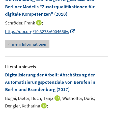
n
e
Berliner Modells "Zusatzqualifikationen für
s
r
digitale Kompetenzen"
(2018)
t
ö
e
I
Schröder, Frank
;
f
r
n
f
I
https://doi.org/10.3278/6004656w
ö
n
n
n
f
e
e
n
mehr Informationen
f
u
n
e
n
e
u
e
m
e
n
F
Literaturhinweis
m
e
F
Digitalisierung der Arbeit
:
Abschätzung der
n
e
Automatisierungspotenziale von Berufen in
s
n
Berlin und Brandenburg
t
(2017)
s
e
t
I
Bogai, Dieter;
Buch, Tanja
;
Wiethölter, Doris;
r
e
n
I
Dengler, Katharina
;
ö
r
n
n