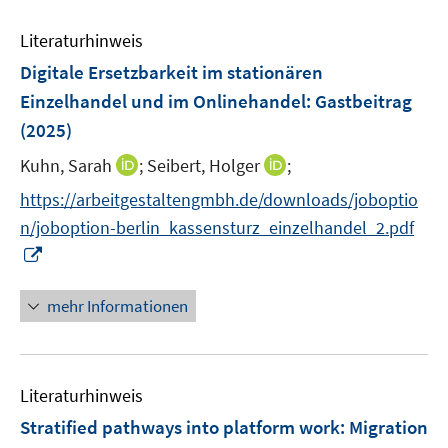
n
e
Literaturhinweis
m
F
Digitale Ersetzbarkeit im stationären
e
Einzelhandel und im Onlinehandel
:
Gastbeitrag
n
(2025)
s
t
I
I
Kuhn, Sarah
;
Seibert, Holger
;
e
n
n
https://arbeitgestaltengmbh.de/downloads/joboptio
r
n
n
n/joboption-berlin_kassensturz_einzelhandel_2.pdf
ö
e
e
I
f
u
u
n
f
e
e
n
n
mehr Informationen
m
m
e
e
F
F
u
n
e
e
e
n
n
Literaturhinweis
m
s
s
F
Stratified pathways into platform work: Migration
t
t
e