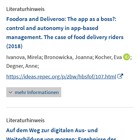
e
e
e
e
Literaturhinweis
m
n
n
n
F
Foodora and Deliveroo: The app as a boss?
:
s
s
e
control and autonomy in app-based
t
t
n
e
e
management. The case of food delivery riders
s
r
r
(2018)
t
ö
ö
e
I
Ivanova, Mirela;
Bronowicka, Joanna;
Kocher, Eva
;
f
f
r
n
f
f
Degner, Anne;
ö
n
n
n
I
https://ideas.repec.org/p/zbw/hbsfof/107.html
f
e
e
e
n
f
u
n
n
n
n
mehr Informationen
e
e
e
m
u
n
F
e
e
Literaturhinweis
m
n
F
Auf dem Weg zur digitalen Aus- und
s
e
Weiterbildung von morgen
:
Ergebnisse des
t