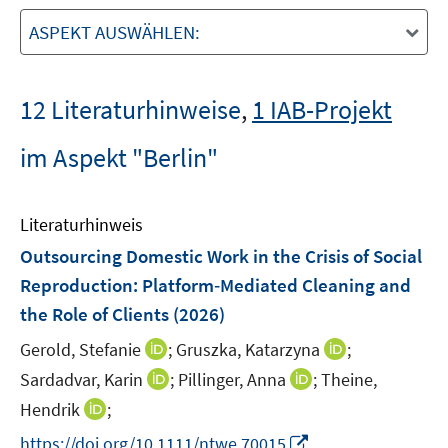
ASPEKT AUSWÄHLEN:
12 Literaturhinweise
,
1 IAB-Projekt
im Aspekt "Berlin"
Literaturhinweis
Outsourcing Domestic Work in the Crisis of Social
Reproduction: Platform‐Mediated Cleaning and
the Role of Clients
(2026)
I
I
Gerold, Stefanie
;
Gruszka, Katarzyna
;
n
n
I
I
Sardadvar, Karin
;
Pillinger, Anna
;
Theine,
n
n
n
n
I
Hendrik
;
e
e
n
n
n
I
https://doi.org/10.1111/ntwe.70015
u
u