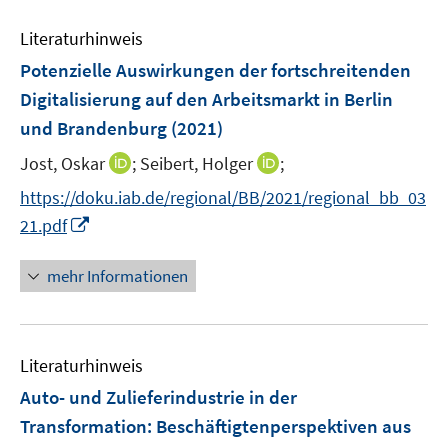
f
f
n
Literaturhinweis
f
e
n
Potenzielle Auswirkungen der fortschreitenden
n
e
Digitalisierung auf den Arbeitsmarkt in Berlin
n
und Brandenburg
(2021)
I
I
Jost, Oskar
;
Seibert, Holger
;
n
n
https://doku.iab.de/regional/BB/2021/regional_bb_03
n
n
I
21.pdf
e
e
n
u
u
n
mehr Informationen
e
e
e
m
m
u
F
F
e
e
e
Literaturhinweis
m
n
n
F
Auto- und Zulieferindustrie in der
s
s
e
Transformation
:
Beschäftigtenperspektiven aus
t
t
n