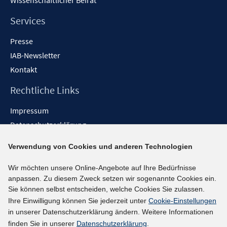
Wissenschaftlicher Beirat
e
n
Services
Presse
IAB-Newsletter
Kontakt
Rechtliche Links
Impressum
Datenschutzerklärung
Erklärung zur Barrierefreiheit
Verwendung von Cookies und anderen Technologien
Barrieren melden
Wir möchten unsere Online-Angebote auf Ihre Bedürfnisse
Social-Media-Kanäle
anpassen. Zu diesem Zweck setzen wir sogenannte Cookies ein.
Sie können selbst entscheiden, welche Cookies Sie zulassen.
BlueSky
Ihre Einwilligung können Sie jederzeit unter
Cookie-Einstellungen
YouTube
in unserer Datenschutzerklärung ändern. Weitere Informationen
LinkedIn
finden Sie in unserer
Datenschutzerklärung
.