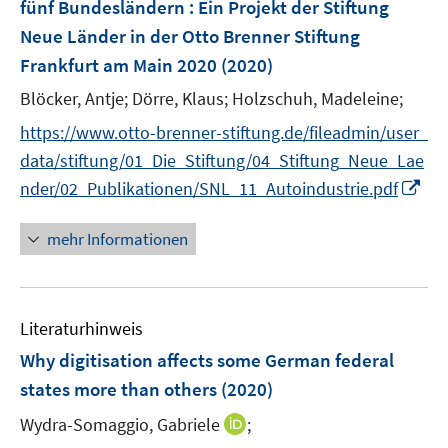
e
e
fünf Bundesländern : Ein Projekt der Stiftung
s
r
r
Neue Länder in der Otto Brenner Stiftung
t
ö
ö
e
Frankfurt am Main 2020
(2020)
f
f
r
Blöcker, Antje;
f
Dörre, Klaus;
Holzschuh, Madeleine;
f
ö
n
n
https://www.otto-brenner-stiftung.de/fileadmin/user_
f
e
e
f
data/stiftung/01_Die_Stiftung/04_Stiftung_Neue_Lae
n
n
n
I
nder/02_Publikationen/SNL_11_Autoindustrie.pdf
e
n
n
n
mehr Informationen
e
u
e
Literaturhinweis
m
F
Why digitisation affects some German federal
e
states more than others
(2020)
n
I
Wydra-Somaggio, Gabriele
;
s
n