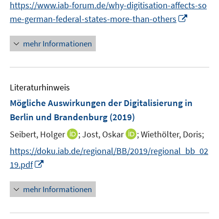
t
https://www.iab-forum.de/why-digitisation-affects-so
n
e
I
me-german-federal-states-more-than-others
e
r
n
u
ö
n
mehr Informationen
e
f
e
m
f
u
F
n
e
e
e
Literaturhinweis
m
n
n
F
Mögliche Auswirkungen der Digitalisierung in
s
e
Berlin und Brandenburg
(2019)
t
n
e
I
I
Seibert, Holger
;
Jost, Oskar
;
Wiethölter, Doris;
s
r
n
n
t
https://doku.iab.de/regional/BB/2019/regional_bb_02
ö
n
n
e
I
f
19.pdf
e
e
r
n
f
u
u
ö
n
n
mehr Informationen
e
e
f
e
e
m
m
f
u
n
F
F
n