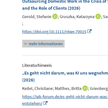
Outsourcing Domestic Work in the Crisis of
n
e
s
s
e
and the Role of Clients
(2026)
n
t
t
n
Gerold, Stefanie
;
Gruszka, Katarzyna
;
Sa
I
I
e
e
s
;
n
n
I
r
r
t
n
n
n
I
https://doi.org/10.1111/ntwe.70015
ö
ö
e
e
e
n
n
f
f
r
mehr Informationen
u
u
e
n
f
f
ö
e
e
u
e
n
n
f
m
m
e
u
e
e
f
F
F
m
e
Literaturhinweis
n
n
n
e
e
F
m
„Es geht nicht darum, was KI uns wegneh
e
n
n
e
F
(2026)
n
s
s
n
e
Keitel, Christiane;
Matthes, Britta
;
Grienberg
I
t
t
s
n
n
https://iab-forum.de/es-geht-nicht-darum-w
e
e
t
s
n
I
entstehen/
r
r
e
t