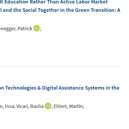
dult Education Rather Than Active Labor Market
n
n
l and the Social Together in the Green Transition: A
e
e
n
n
egger, Patrick
;
I
n
n
e
u
e
m
F
Technologies & Digital Assistance Systems in the
e
n
n, Insa;
Vicari, Basha
;
Ehlert, Martin;
I
s
n
t
n
e