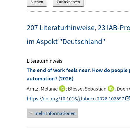
207 Literaturhinweise
,
23 IAB-Pro
im Aspekt "Deutschland"
Literaturhinweis
The end of work feels near. How do people 
automation?
(2026)
Arntz, Melanie
;
Blesse, Sebastian
;
Doerr
I
I
n
n
https://doi.org/10.1016/j.labeco.2026.102897
n
n
mehr Informationen
e
e
u
u
e
e