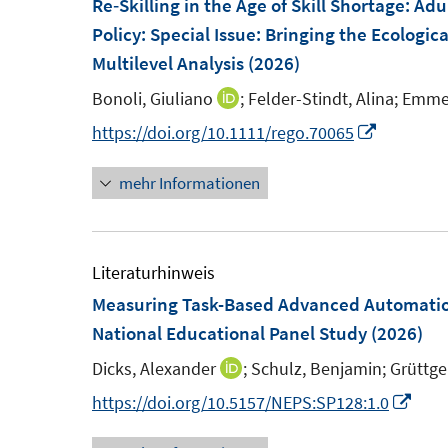
m
Re‐Skilling in the Age of Skill Shortage: A
n
n
f
e
F
Policy
:
Special Issue: Bringing the Ecologica
e
e
n
n
e
Multilevel Analysis
(2026)
n
n
e
s
n
n
Bonoli, Giuliano
;
Felder-Stindt, Alina;
Emmen
I
t
s
n
I
https://doi.org/10.1111/rego.70065
e
t
n
n
r
e
mehr Informationen
e
n
ö
r
u
e
f
ö
e
u
f
f
m
e
Literaturhinweis
n
f
F
m
Measuring Task-Based Advanced Automation 
e
n
e
F
National Educational Panel Study
n
(2026)
e
n
e
n
Dicks, Alexander
;
Schulz, Benjamin;
Grüttge
I
s
n
n
I
https://doi.org/10.5157/NEPS:SP128:1.0
t
s
n
n
e
t