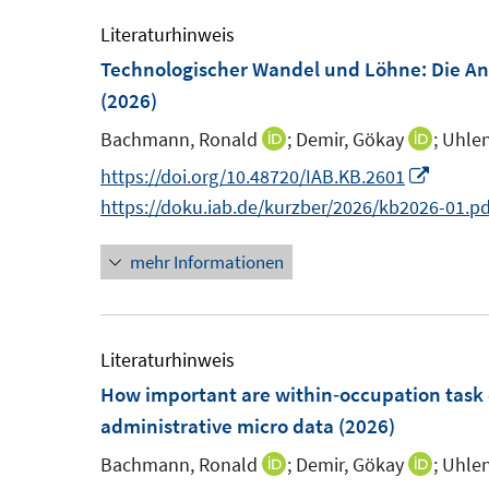
m
m
Literaturhinweis
F
F
Technologischer Wandel und Löhne: Die Anp
e
e
(2026)
n
n
Bachmann, Ronald
;
Demir, Gökay
;
Uhlen
I
I
s
s
n
n
I
https://doi.org/10.48720/IAB.KB.2601
t
t
n
n
n
https://doku.iab.de/kurzber/2026/kb2026-01.pd
e
e
e
e
n
r
r
mehr Informationen
u
u
e
ö
ö
e
e
u
f
f
m
m
e
f
f
F
F
m
Literaturhinweis
n
n
e
e
F
How important are within‐occupation task
e
e
n
n
e
administrative micro data
(2026)
n
n
s
s
n
Bachmann, Ronald
;
Demir, Gökay
;
Uhlen
I
I
t
t
s