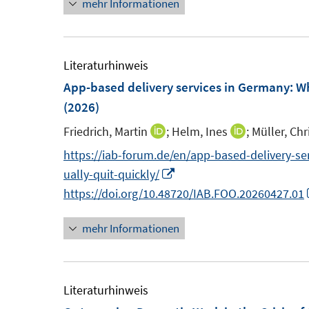
mehr Informationen
e
n
r
e
u
e
ö
r
e
u
f
ö
m
e
Literaturhinweis
f
f
F
m
App-based delivery services in Germany: Wh
n
f
e
F
(2026)
e
n
n
e
n
e
Friedrich, Martin
;
Helm, Ines
;
Müller, Ch
I
I
s
n
n
n
n
https://iab-forum.de/en/app-based-delivery-s
t
s
n
n
I
ually-quit-quickly/
e
t
e
e
n
https://doi.org/10.48720/IAB.FOO.20260427.01
r
e
u
u
n
ö
r
mehr Informationen
e
e
e
f
ö
m
m
u
f
f
F
F
e
n
f
e
e
m
Literaturhinweis
e
n
n
n
F