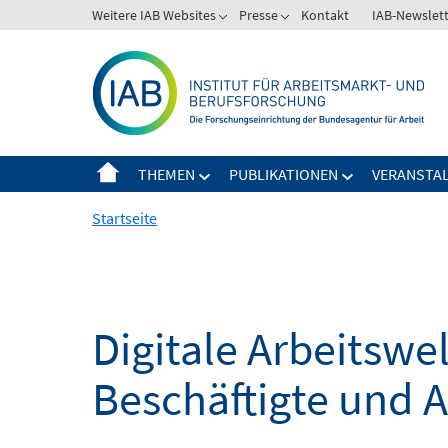
Springe
Weitere IAB Websites
Presse
Kontakt
IAB-Newslet
zum
Inhalt
THEMEN
PUBLIKATIONEN
VERANSTA
Startseite
Digitale Arbeitsw
Beschäftigte und 