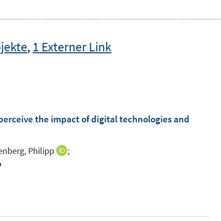
jekte
,
1 Externer Link
perceive the impact of digital technologies and
enberg, Philipp
;
I
n
I
n
n
e
n
u
e
e