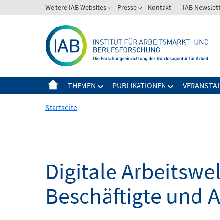
Springe
Weitere IAB Websites
Presse
Kontakt
IAB-Newslet
zum
Inhalt
THEMEN
PUBLIKATIONEN
VERANSTA
Startseite
Digitale Arbeitsw
Beschäftigte und 