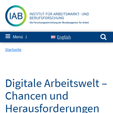
Springe
zum
Inhalt
Suchen nach:
≡
English
Menü
✘
Startseite
Digitale Arbeitswelt –
Chancen und
Herausforderungen