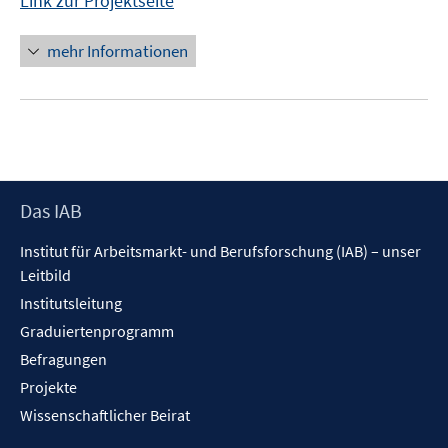
Link zur Projektseite
mehr Informationen
Footer
Das IAB
Inhalt
Institut für Arbeitsmarkt- und Berufsforschung (IAB) – unser
Leitbild
Institutsleitung
Graduiertenprogramm
Befragungen
Projekte
Wissenschaftlicher Beirat