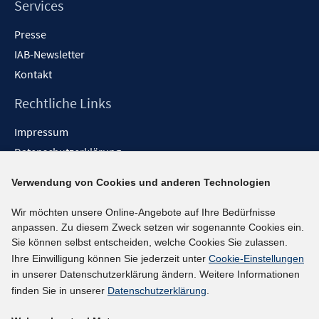
Services
Presse
IAB-Newsletter
Kontakt
Rechtliche Links
Impressum
Datenschutzerklärung
Erklärung zur Barrierefreiheit
Verwendung von Cookies und anderen Technologien
Barrieren melden
Wir möchten unsere Online-Angebote auf Ihre Bedürfnisse
Social-Media-Kanäle
anpassen. Zu diesem Zweck setzen wir sogenannte Cookies ein.
Sie können selbst entscheiden, welche Cookies Sie zulassen.
BlueSky
Ihre Einwilligung können Sie jederzeit unter
Cookie-Einstellungen
YouTube
in unserer Datenschutzerklärung ändern. Weitere Informationen
LinkedIn
finden Sie in unserer
Datenschutzerklärung
.
XING