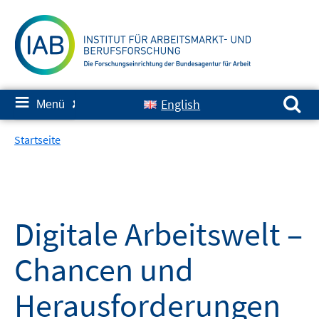
Springe
zum
Inhalt
Suchen nach:
≡
English
Menü
✘
Startseite
Digitale Arbeitswelt –
Chancen und
Herausforderungen