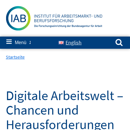
Springe
zum
Inhalt
Suchen nach:
≡
English
Menü
✘
Startseite
Digitale Arbeitswelt –
Chancen und
Herausforderungen