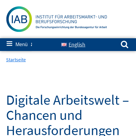
Springe
zum
Inhalt
Suchen nach:
≡
English
Menü
✘
Startseite
Digitale Arbeitswelt –
Chancen und
Herausforderungen