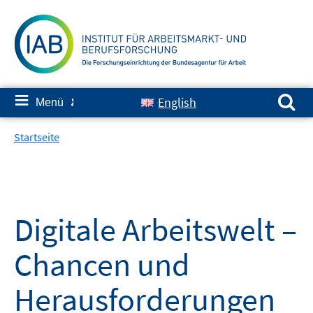
Springe
zum
Inhalt
Suchen nach:
≡
English
Menü
✘
Startseite
Digitale Arbeitswelt –
Chancen und
Herausforderungen