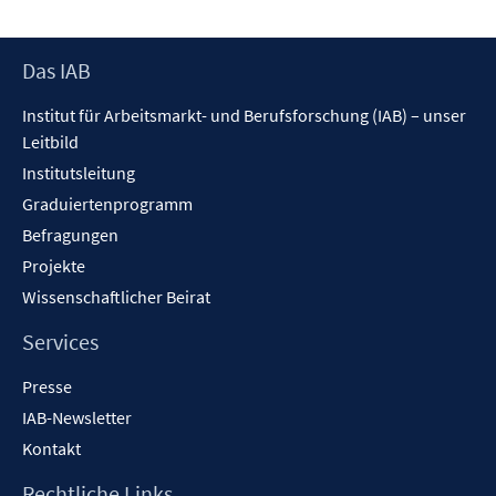
Footer
Das IAB
Inhalt
Institut für Arbeitsmarkt- und Berufsforschung (IAB) – unser
Leitbild
Institutsleitung
Graduiertenprogramm
Befragungen
Projekte
Wissenschaftlicher Beirat
Services
Presse
IAB-Newsletter
Kontakt
Rechtliche Links