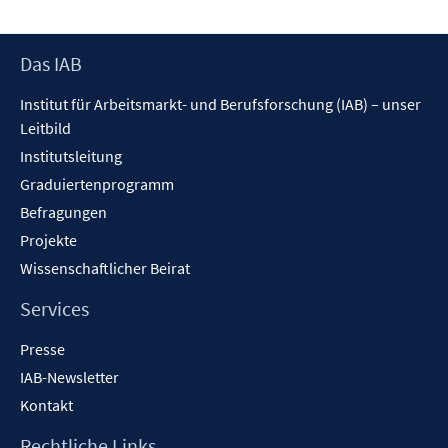
Footer
Das IAB
Inhalt
Institut für Arbeitsmarkt- und Berufsforschung (IAB) – unser
Leitbild
Institutsleitung
Graduiertenprogramm
Befragungen
Projekte
Wissenschaftlicher Beirat
Services
Presse
IAB-Newsletter
Kontakt
Rechtliche Links