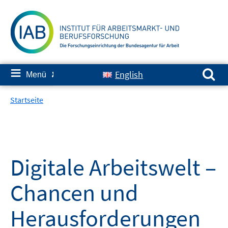
Springe
zum
Inhalt
Suchen nach:
≡
English
Menü
✘
Startseite
Digitale Arbeitswelt –
Chancen und
Herausforderungen