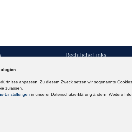
s
Rechtliche Links
Impressum
ologien
etter
Datenschutzerklärung
Erklärung zur Barrierefreiheit
edürfnisse anpassen. Zu diesem Zweck setzen wir sogenannte Cookies
Barrieren melden
ie zulassen.
ie-Einstellungen
in unserer Datenschutzerklärung ändern. Weitere Info