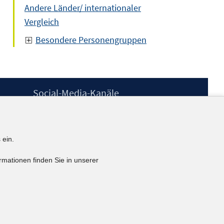
Andere Länder/ internationaler
Vergleich
Besondere Personengruppen
Social-Media-Kanäle
BlueSky
YouTube
LinkedIn
 ein.
XING
kununu
rmationen finden Sie in unserer
Netiquette