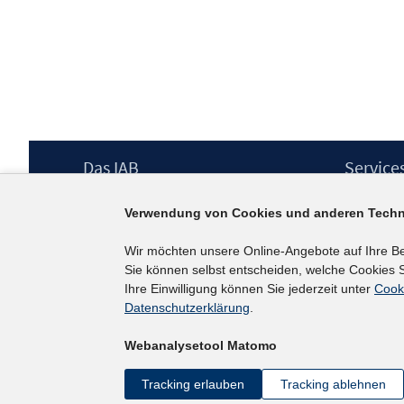
Footer
Das IAB
Service
Inhalt
Institut für Arbeitsmarkt- und
Presse
Verwendung von Cookies und anderen Techn
Berufsforschung (IAB) – unser Leitbild
IAB-Newsl
Institutsleitung
Kontakt
Wir möchten unsere Online-Angebote auf Ihre B
Graduiertenprogramm
Sie können selbst entscheiden, welche Cookies S
Befragungen
Ihre Einwilligung können Sie jederzeit unter
Cook
Projekte
Datenschutzerklärung
.
Wissenschaftlicher Beirat
Webanalysetool Matomo
Tracking erlauben
Tracking ablehnen