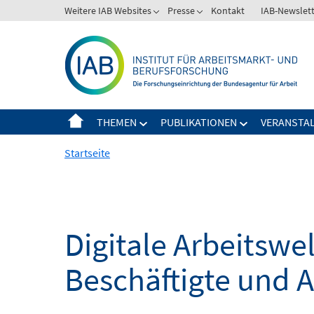
Springe
Weitere IAB Websites
Presse
Kontakt
IAB-Newslet
zum
Inhalt
THEMEN
PUBLIKATIONEN
VERANSTA
Startseite
Digitale Arbeitsw
Beschäftigte und 