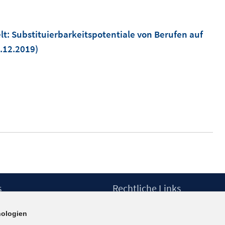
elt: Substituierbarkeitspotentiale von Berufen auf
1.12.2019)
s
Rechtliche Links
Impressum
ologien
etter
Datenschutzerklärung