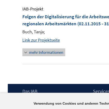
IAB-Projekt
Folgen der Digitalisierung für die Arbeitsw
regionalen Arbeitsmärkten
(02.11.2015 - 3
Buch, Tanja;
Link zur Projektseite
mehr Informationen
Footer
Das IAB
Service
Inhalt
Institut für Arbeitsmarkt- und
Presse
Verwendung von Cookies und anderen Techn
Berufsforschung (IAB) – unser Leitbild
IAB-Newsl