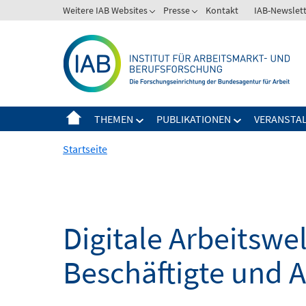
Springe
Weitere IAB Websites
Presse
Kontakt
IAB-Newslet
zum
Inhalt
THEMEN
PUBLIKATIONEN
VERANSTA
Startseite
Digitale Arbeitsw
Beschäftigte und 