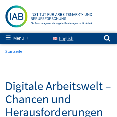
Springe
zum
Inhalt
Suchen nach:
≡
English
Menü
✘
Startseite
Digitale Arbeitswelt –
Chancen und
Herausforderungen