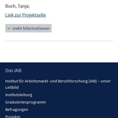
Buch, Tanja;
Link zur Projektseite
mehr Informationen
Footer
Das IAB
Inhalt
Institut für Arbeitsmarkt- und Berufsforschung (IAB) – unser
Leitbild
Institutsleitung
Graduiertenprogramm
Befragungen
Projekte