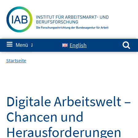
Springe
zum
Inhalt
Suchen nach:
≡
English
Menü
✘
Startseite
Digitale Arbeitswelt –
Chancen und
Herausforderungen