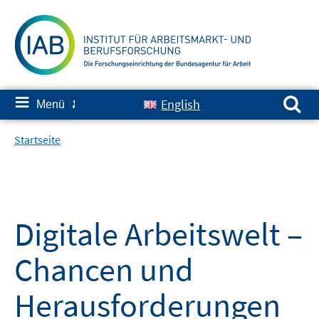
Springe
zum
Inhalt
Suchen nach:
≡
English
Menü
✘
Startseite
Digitale Arbeitswelt –
Chancen und
Herausforderungen