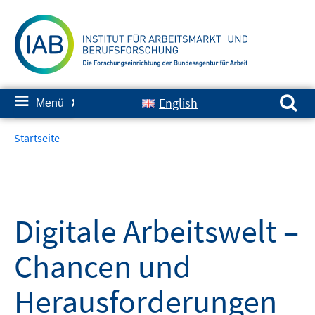
Springe
zum
Inhalt
Suchen nach:
≡
English
Menü
✘
Startseite
Digitale Arbeitswelt –
Chancen und
Herausforderungen