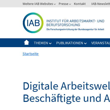
Springe
Weitere IAB Websites
Presse
Kontakt
IAB-Newslet
zum
Inhalt
THEMEN
PUBLIKATIONEN
VERANSTA
Startseite
Digitale Arbeitsw
Beschäftigte und 