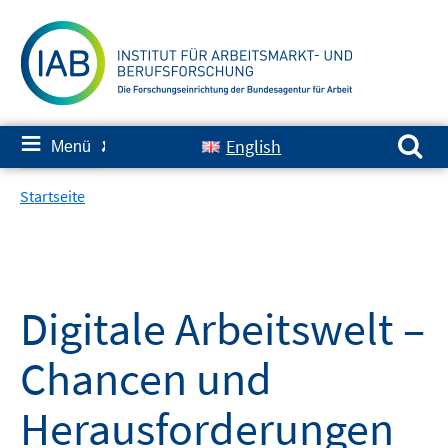
Springe
zum
Inhalt
Suchen nach:
≡
English
Menü
✘
Startseite
Digitale Arbeitswelt –
Chancen und
Herausforderungen