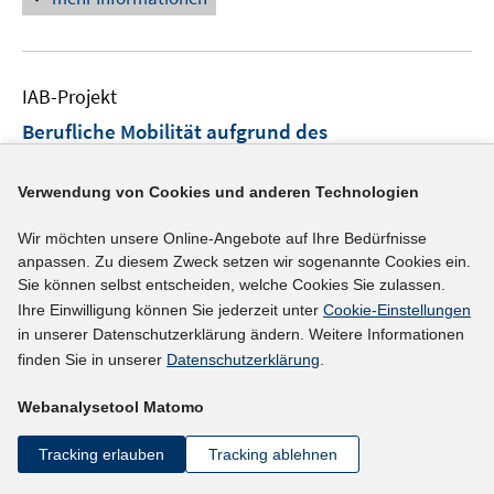
IAB-Projekt
Berufliche Mobilität aufgrund des
technologischen Wandels
(01.07.2020 -
31.12.2022)
Verwendung von Cookies und anderen Technologien
Vicari, Basha; Matthes, Britta;
Wir möchten unsere Online-Angebote auf Ihre Bedürfnisse
anpassen. Zu diesem Zweck setzen wir sogenannte Cookies ein.
Link zur Projektseite
Sie können selbst entscheiden, welche Cookies Sie zulassen.
Ihre Einwilligung können Sie jederzeit unter
Cookie-Einstellungen
mehr Informationen
in unserer Datenschutzerklärung ändern. Weitere Informationen
finden Sie in unserer
Datenschutzerklärung
.
Webanalysetool Matomo
IAB-Projekt
Tracking erlauben
Tracking ablehnen
Stellenanzeigen im Lichte der ökologischen und
digitalen Transformation - Anpassungsprozesse