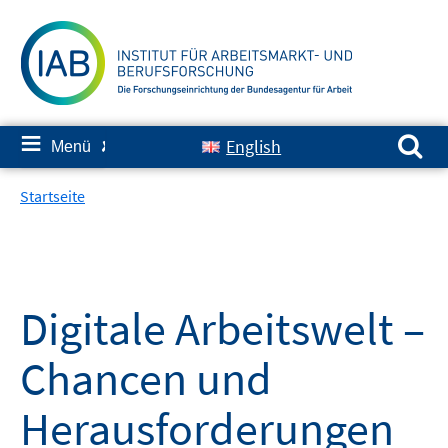
Springe
zum
Inhalt
Suchen nach:
≡
English
Menü
✘
Startseite
Digitale Arbeitswelt –
Chancen und
Herausforderungen