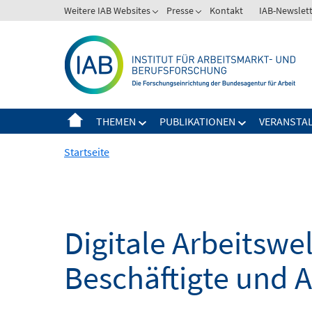
Springe
Weitere IAB Websites
Presse
Kontakt
IAB-Newslet
zum
Inhalt
THEMEN
PUBLIKATIONEN
VERANSTA
Startseite
Digitale Arbeitsw
Beschäftigte und 