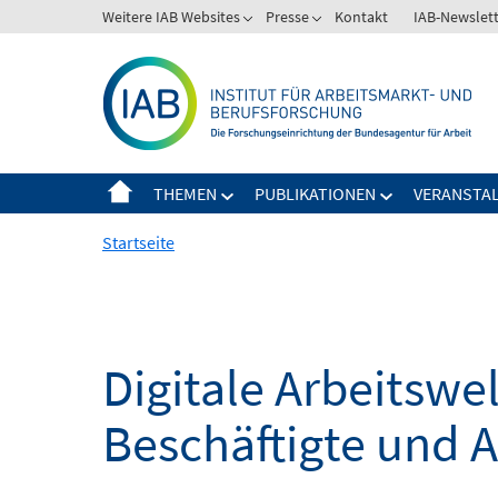
Springe
Weitere IAB Websites
Presse
Kontakt
IAB-Newslet
zum
Inhalt
THEMEN
PUBLIKATIONEN
VERANSTA
Startseite
Digitale Arbeitsw
Beschäftigte und 