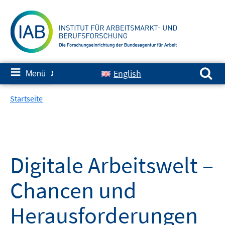
Springe
zum
Inhalt
Suchen nach:
≡
English
Menü
✘
Startseite
Digitale Arbeitswelt –
Chancen und
Herausforderungen