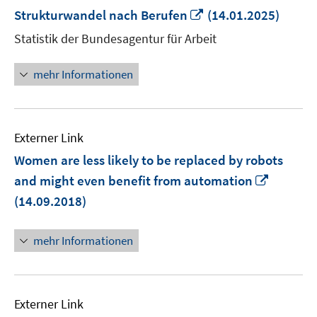
In
Strukturwandel nach Berufen
(14.01.2025)
neuem
Statistik der Bundesagentur für Arbeit
Fenster
öffnen
mehr Informationen
Externer Link
Women are less likely to be replaced by robots
In
and might even benefit from automation
neuem
(14.09.2018)
Fenster
öffnen
mehr Informationen
Externer Link