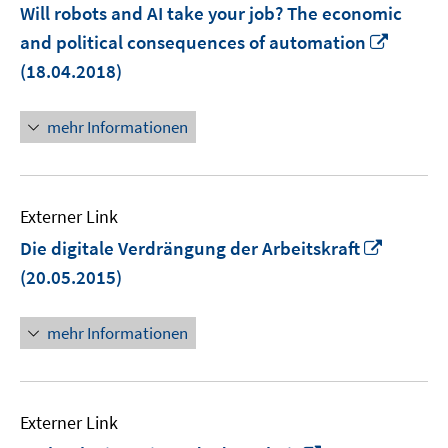
Will robots and AI take your job? The economic
In
and political consequences of automation
neuem
(18.04.2018)
Fenste
öffnen
mehr Informationen
Externer Link
In
Die digitale Verdrängung der Arbeitskraft
neuem
(20.05.2015)
Fenster
öffnen
mehr Informationen
Externer Link