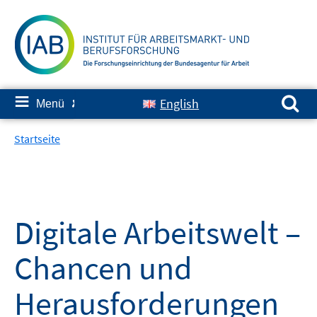
Springe
zum
Inhalt
Suchen nach:
≡
English
Menü
✘
Startseite
Digitale Arbeitswelt –
Chancen und
Herausforderungen