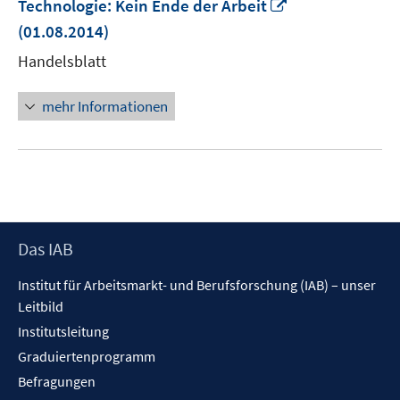
In
Technologie: Kein Ende der Arbeit
neuem
(01.08.2014)
Fenster
Handelsblatt
öffnen
mehr Informationen
Footer
Das IAB
Inhalt
Institut für Arbeitsmarkt- und Berufsforschung (IAB) – unser
Leitbild
Institutsleitung
Graduiertenprogramm
Befragungen