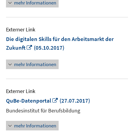
mehr Informationen
öffnen
Externer Link
Die digitalen Skills für den Arbeitsmarkt der
In
Zukunft
(05.10.2017)
neuem
Fenster
mehr Informationen
öffnen
Externer Link
In
QuBe-Datenportal
(27.07.2017)
neuem
Bundesinstitut für Berufsbildung
Fenster
öffnen
mehr Informationen