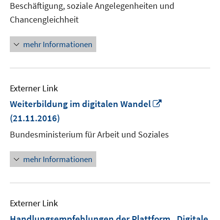
Beschäftigung, soziale Angelegenheiten und
öffnen
Chancengleichheit
mehr Informationen
Externer Link
In
Weiterbildung im digitalen Wandel
neuem
(21.11.2016)
Fenster
Bundesministerium für Arbeit und Soziales
öffnen
mehr Informationen
Externer Link
Handlungsempfehlungen der Plattform „Digitale