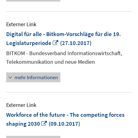
Externer Link
Digital für alle - Bitkom-Vorschläge für die 19.
In
Legislaturperiode
(27.10.2017)
neuem
BITKOM - Bundesverband Informationswirtschaft,
Fenster
Telekommunikation und neue Medien
öffnen
mehr Informationen
Externer Link
Workforce of the future - The competing forces
In
shaping 2030
(09.10.2017)
neuem
Fenster