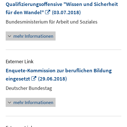
Qualifizierungsoffensive "Wissen und Sicherheit
In
für den Wandel"
(03.07.2018)
neuem
Bundesministerium für Arbeit und Soziales
Fenster
öffnen
mehr Informationen
Externer Link
Enquete-Kommission zur beruf­lichen Bildung
In
eingesetzt
(29.06.2018)
neuem
Deutscher Bundestag
Fenster
öffnen
mehr Informationen