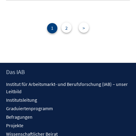
1
2
>
Footer
Das IAB
Inhalt
Institut für Arbeitsmarkt- und Berufsforschung (IAB) – unser
Leitbild
Institutsleitung
Graduiertenprogramm
Befragungen
Projekte
Wissenschaftlicher Beirat