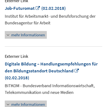
Externer Link
In
Job-Futuromat
(02.02.2018)
neuem
Institut für Arbeitsmarkt- und Berufsforschung der
Fenster
Bundesagentur für Arbeit
öffnen
mehr Informationen
Externer Link
Digitale Bildung – Handlungsempfehlungen für
In
den Bildungsstandort Deutschland
neuem
(02.02.2018)
Fenster
BITKOM - Bundesverband Informationswirtschaft,
öffnen
Telekommunikation und neue Medien
mehr Informationen