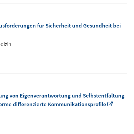
ausforderungen für Sicherheit und Gesundheit bei
dizin
ung von Eigenverantwortung und Selbstentfaltung
In
orme differenzierte Kommunikationsprofile
neuem
Fenster
öffnen