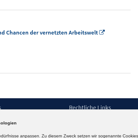
In
d Chancen der vernetzten Arbeitswelt
neuem
Fenster
öffnen
s
Rechtliche Links
Impressum
ologien
etter
Datenschutzerklärung
Erklärung zur Barrierefreiheit
edürfnisse anpassen. Zu diesem Zweck setzen wir sogenannte Cookies