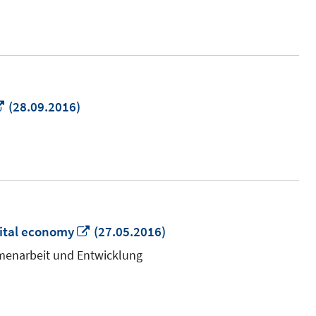
Fenster
öffnen
In
(28.09.2016)
neuem
Fenster
öffnen
In
ital economy
(27.05.2016)
neuem
mmenarbeit und Entwicklung
Fenster
öffnen