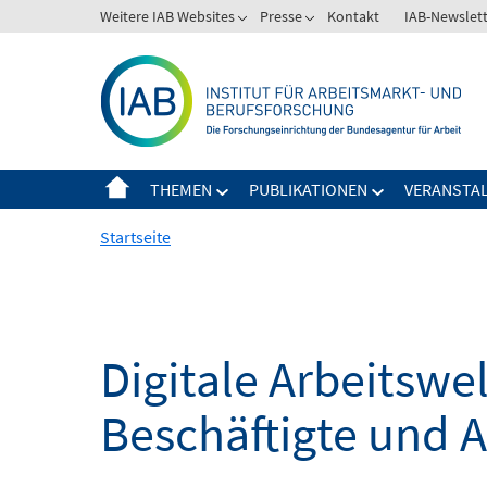
Springe
Weitere IAB Websites
Presse
Kontakt
IAB-Newslet
zum
Inhalt
THEMEN
PUBLIKATIONEN
VERANSTA
Startseite
Digitale Arbeitsw
Beschäftigte und 