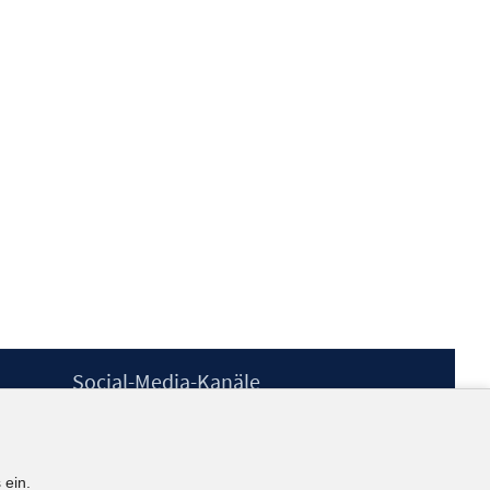
Social-Media-Kanäle
BlueSky
YouTube
LinkedIn
 ein.