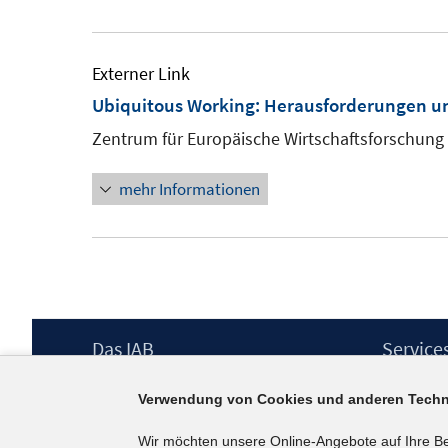
Externer Link
Ubiquitous Working: Herausforderungen un
Zentrum für Europäische Wirtschaftsforschung
mehr Informationen
Footer
Das IAB
Service
Inhalt
Institut für Arbeitsmarkt- und
Presse
Verwendung von Cookies und anderen Techn
Berufsforschung (IAB) – unser Leitbild
IAB-Newsl
Institutsleitung
Kontakt
Wir möchten unsere Online-Angebote auf Ihre B