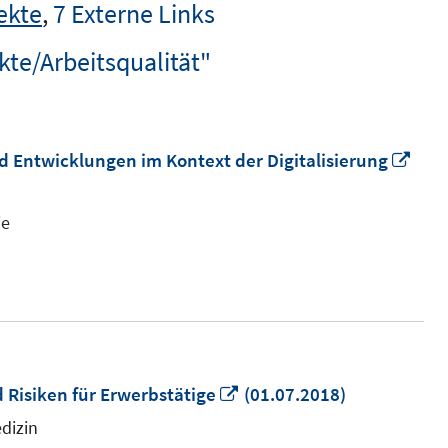
ekte
,
7 Externe Links
te/Arbeitsqualität"
In
nd Entwicklungen im Kontext der Digitalisierung
neu
Fens
ie
öffn
In
Risiken für Erwerbstätige
(01.07.2018)
neuem
dizin