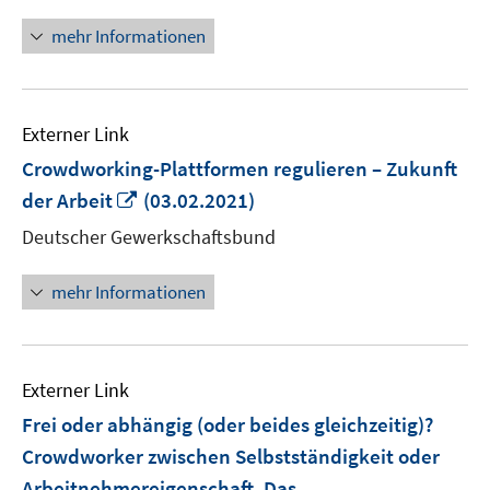
öffnen
mehr Informationen
Externer Link
Crowdworking-Plattformen regulieren – Zukunft
In
der Arbeit
(03.02.2021)
neuem
Deutscher Gewerkschaftsbund
Fenster
öffnen
mehr Informationen
Externer Link
Frei oder abhängig (oder beides gleichzeitig)?
Crowdworker zwischen Selbstständigkeit oder
Arbeitnehmereigenschaft. Das