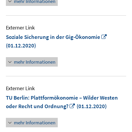
mehr Informationen
öffnen
Externer Link
In
Soziale Sicherung in der Gig-Ökonomie
neuem
(01.12.2020)
Fenster
öffnen
mehr Informationen
Externer Link
TU Berlin: Plattformökonomie – Wilder Westen
In
oder Recht und Ordnung?
(01.12.2020)
neuem
Fenster
mehr Informationen
öffnen