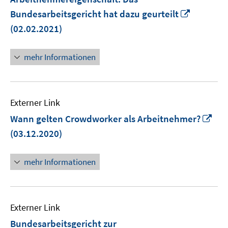
In
Bundesarbeitsgericht hat dazu geurteilt
neuem
(02.02.2021)
Fenster
öffnen
mehr Informationen
Externer Link
In
Wann gelten Crowdworker als Arbeitnehmer?
ne
(03.12.2020)
Fen
öff
mehr Informationen
Externer Link
Bundesarbeitsgericht zur