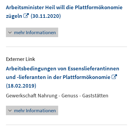
Arbeitsminister Heil will die Plattformökonomie
In
zügeln
(30.11.2020)
neuem
Fenster
mehr Informationen
öffnen
Externer Link
Arbeitsbedingungen von Essenslieferantinnen
In
und -lieferanten in der Plattformökonomie
neue
(18.02.2019)
Fenst
Gewerkschaft Nahrung - Genuss - Gaststätten
öffne
mehr Informationen