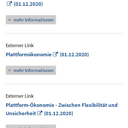
In
(02.12.2020)
neuem
Fenster
mehr Informationen
öffnen
Externer Link
In
Plattformökonomie
(01.12.2020)
neuem
Fenster
mehr Informationen
öffnen
Externer Link
Plattform-Ökonomie - Zwischen Flexibilität und
In
Unsicherheit
(01.12.2020)
neuem
Fenster