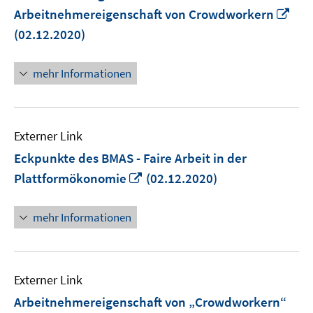
In
Arbeitnehmereigenschaft von Crowdworkern
ne
(02.12.2020)
Fen
öff
mehr Informationen
Externer Link
Eckpunkte des BMAS - Faire Arbeit in der
In
Plattformökonomie
(02.12.2020)
neuem
Fenster
mehr Informationen
öffnen
Externer Link
Arbeitnehmereigenschaft von „Crowdworkern“