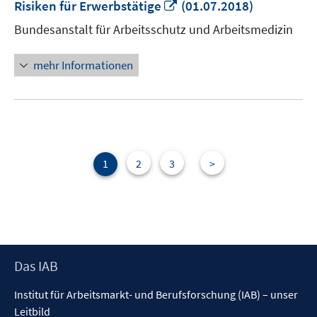
In
Risiken für Erwerbstätige
(01.07.2018)
neuem
Bundesanstalt für Arbeitsschutz und Arbeitsmedizin
Fenster
öffnen
mehr Informationen
1
2
3
>
Footer
Das IAB
Inhalt
Institut für Arbeitsmarkt- und Berufsforschung (IAB) – unser
Leitbild