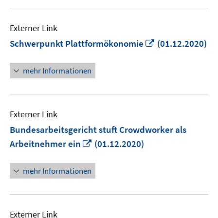
Externer Link
In
Schwerpunkt Plattformökonomie
(01.12.2020)
neuem
Fenster
mehr Informationen
öffnen
Externer Link
Bundesarbeitsgericht stuft Crowdworker als
In
Arbeitnehmer ein
(01.12.2020)
neuem
Fenster
mehr Informationen
öffnen
Externer Link