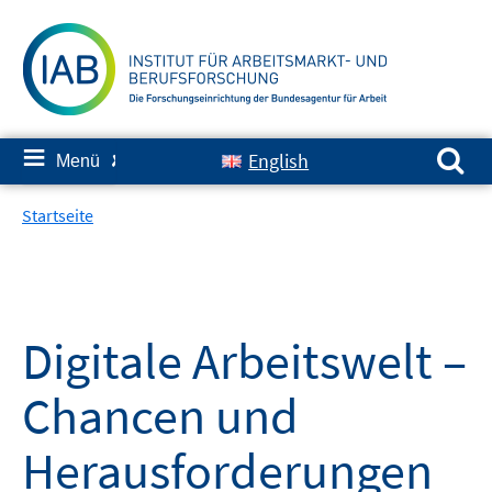
Springe
zum
Inhalt
Suchen nach:
≡
English
Menü
✘
Startseite
Digitale Arbeitswelt –
Chancen und
Herausforderungen