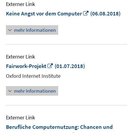
Externer Link
In
Keine Angst vor dem Computer
(06.08.2018)
neuem
Fenster
mehr Informationen
öffnen
Externer Link
In
Fairwork-Projekt
(01.07.2018)
neuem
Oxford Internet Institute
Fenster
öffnen
mehr Informationen
Externer Link
Berufliche Computernutzung: Chancen und