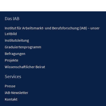
Footer
Das IAB
Inhalt
Institut für Arbeitsmarkt- und Berufsforschung (IAB) – unser
Leitbild
Institutsleitung
Graduiertenprogramm
Befragungen
Projekte
Wissenschaftlicher Beirat
Services
Presse
IAB-Newsletter
Kontakt