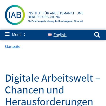
Springe
zum
Inhalt
Suchen nach:
≡
English
Menü
✘
Startseite
Digitale Arbeitswelt –
Chancen und
Herausforderungen