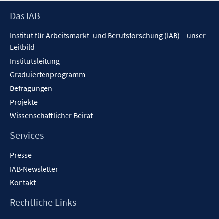
Footer
Das IAB
Inhalt
Institut für Arbeitsmarkt- und Berufsforschung (IAB) – unser
Leitbild
Institutsleitung
Graduiertenprogramm
Befragungen
Projekte
Wissenschaftlicher Beirat
Services
Presse
IAB-Newsletter
Kontakt
Rechtliche Links