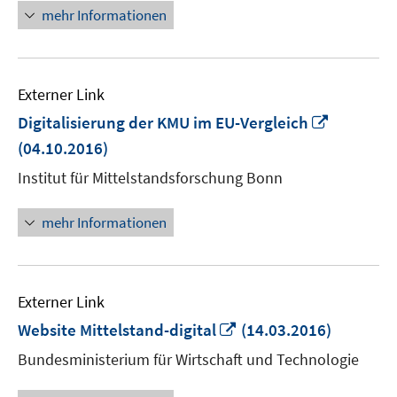
Fenster
mehr Informationen
öffnen
Externer Link
In
Digitalisierung der KMU im EU-Vergleich
neuem
(04.10.2016)
Fenster
Institut für Mittelstandsforschung Bonn
öffnen
mehr Informationen
Externer Link
In
Website Mittelstand-digital
(14.03.2016)
neuem
Bundesministerium für Wirtschaft und Technologie
Fenster
öffnen