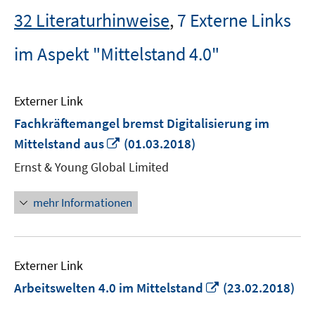
32 Literaturhinweise
,
7 Externe Links
im Aspekt "Mittelstand 4.0"
Externer Link
Fachkräftemangel bremst Digitalisierung im
In
Mittelstand aus
(01.03.2018)
neuem
Ernst & Young Global Limited
Fenster
öffnen
mehr Informationen
Externer Link
In
Arbeitswelten 4.0 im Mittelstand
(23.02.2018)
neuem