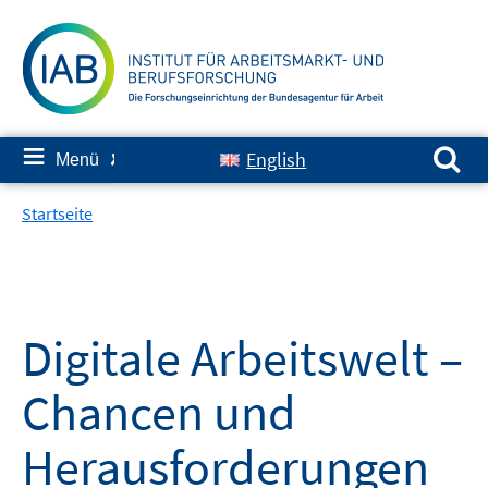
Springe
zum
Inhalt
Suchen nach:
≡
English
Menü
✘
Startseite
Digitale Arbeitswelt –
Chancen und
Herausforderungen