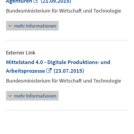
Agenturen
(21.09.2015)
neuem
Bundesministerium für Wirtschaft und Technologie
Fenster
öffnen
mehr Informationen
Externer Link
Mittelstand 4.0 - Digitale Produktions- und
In
Arbeitsprozesse
(23.07.2015)
neuem
Bundesministerium für Wirtschaft und Technologie
Fenster
öffnen
mehr Informationen