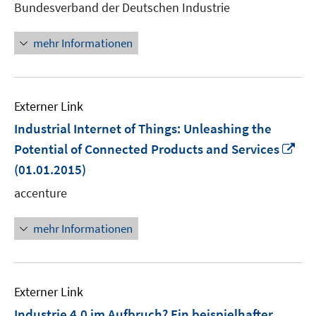
Bundesverband der Deutschen Industrie
Fenster
öffnen
mehr Informationen
Externer Link
Industrial Internet of Things: Unleashing the
In
Potential of Connected Products and Services
ne
(01.01.2015)
Fen
accenture
öff
mehr Informationen
Externer Link
Industrie 4.0 im Aufbruch? Ein beispielhafter