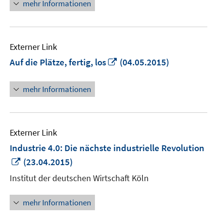
mehr Informationen
Externer Link
In
Auf die Plätze, fertig, los
(04.05.2015)
neuem
Fenster
mehr Informationen
öffnen
Externer Link
Industrie 4.0: Die nächste industrielle Revolution
In
(23.04.2015)
neuem
Institut der deutschen Wirtschaft Köln
Fenster
öffnen
mehr Informationen