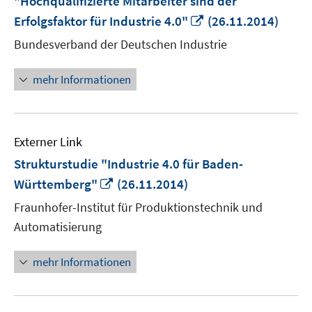
"Hochqualifizierte Mitarbeiter sind der
In
Erfolgsfaktor für Industrie 4.0"
(26.11.2014)
neuem
Bundesverband der Deutschen Industrie
Fenster
öffnen
mehr Informationen
Externer Link
Strukturstudie "Industrie 4.0 für Baden-
In
Württemberg"
(26.11.2014)
neuem
Fraunhofer-Institut für Produktionstechnik und
Fenster
Automatisierung
öffnen
mehr Informationen