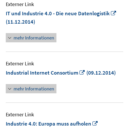
Externer Link
In
IT und Industrie 4.0 - Die neue Datenlogistik
neu
(11.12.2014)
Fens
öffn
mehr Informationen
Externer Link
In
Industrial Internet Consortium
(09.12.2014)
neuem
Fenster
mehr Informationen
öffnen
Externer Link
In
Industrie 4.0: Europa muss aufholen