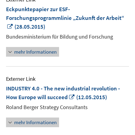
Eckpunktepapier zur ESF-
Forschungsprogrammlinie „Zukunft der Arbeit“
In
(28.05.2015)
neuem
Bundesministerium für Bildung und Forschung
Fenster
öffnen
mehr Informationen
Externer Link
INDUSTRY 4.0 - The new industrial revolution -
In
How Europe will succeed
(12.05.2015)
neuem
Roland Berger Strategy Consultants
Fenster
öffnen
mehr Informationen