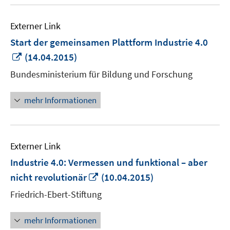
Externer Link
Start der gemeinsamen Plattform Industrie 4.0
In
(14.04.2015)
neuem
Bundesministerium für Bildung und Forschung
Fenster
öffnen
mehr Informationen
Externer Link
Industrie 4.0: Vermessen und funktional – aber
In
nicht revolutionär
(10.04.2015)
neuem
Friedrich-Ebert-Stiftung
Fenster
öffnen
mehr Informationen