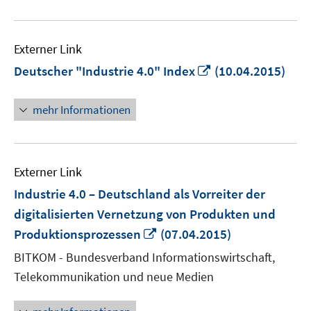
Externer Link
In
Deutscher "Industrie 4.0" Index
(10.04.2015)
neuem
Fenster
mehr Informationen
öffnen
Externer Link
Industrie 4.0 – Deutschland als Vorreiter der
digitalisierten Vernetzung von Produkten und
In
Produktionsprozessen
(07.04.2015)
neuem
BITKOM - Bundesverband Informationswirtschaft,
Fenster
Telekommunikation und neue Medien
öffnen