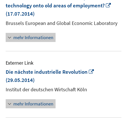
In
technology onto old areas of employment?
neue
(17.07.2014)
Fenste
Brussels European and Global Economic Laboratory
öffnen
mehr Informationen
Externer Link
In
Die nächste industrielle Revolution
neuem
(29.05.2014)
Fenster
Institut der deutschen Wirtschaft Köln
öffnen
mehr Informationen