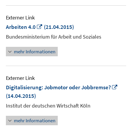
Externer Link
In
Arbeiten 4.0
(21.04.2015)
neuem
Bundesministerium für Arbeit und Soziales
Fenster
öffnen
mehr Informationen
Externer Link
In
Digitalisierung: Jobmotor oder Jobbremse?
neue
(14.04.2015)
Fenst
Institut der deutschen Wirtschaft Köln
öffne
mehr Informationen