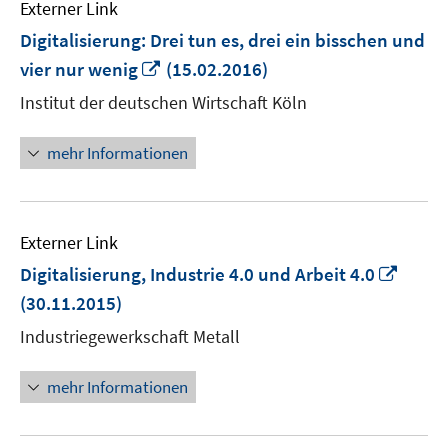
Externer Link
Digitalisierung: Drei tun es, drei ein bisschen und
In
vier nur wenig
(15.02.2016)
neuem
Institut der deutschen Wirtschaft Köln
Fenster
öffnen
mehr Informationen
Externer Link
In
Digitalisierung, Industrie 4.0 und Arbeit 4.0
neue
(30.11.2015)
Fenst
Industriegewerkschaft Metall
öffne
mehr Informationen