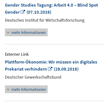
Gender Studies Tagung: Arbeit 4.0 – Blind Spot
In
Gender
(07.10.2016)
neuem
Deutsches Institut für Wirtschaftsforschung
Fenster
öffnen
mehr Informationen
Externer Link
Plattform-Ökonomie: Wir müssen ein digitales
In
Prekariat verhindern
(28.09.2016)
neuem
Deutscher Gewerkschaftsbund
Fenster
öffnen
mehr Informationen