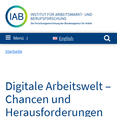
Springe
zum
Inhalt
Suchen nach:
≡
English
Menü
✘
Startseite
Digitale Arbeitswelt –
Chancen und
Herausforderungen