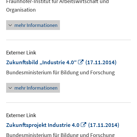
Fraunhofer-Institut für Arbeitswirtschaft und
Fenster
Organisation
öffnen
mehr Informationen
Externer Link
In
Zukunftsbild „Industrie 4.0“
(17.11.2014)
neuem
Bundesministerium für Bildung und Forschung
Fenster
öffnen
mehr Informationen
Externer Link
In
Zukunftsprojekt Industrie 4.0
(17.11.2014)
neuem
Bundesministerium für Bildung und Forschung