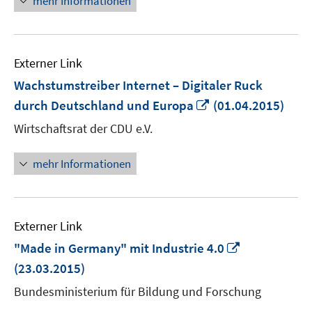
mehr Informationen
Externer Link
Wachstumstreiber Internet – Digitaler Ruck
In
durch Deutschland und Europa
(01.04.2015)
neuem
Wirtschaftsrat der CDU e.V.
Fenster
öffnen
mehr Informationen
Externer Link
In
"Made in Germany" mit Industrie 4.0
neuem
(23.03.2015)
Fenster
Bundesministerium für Bildung und Forschung
öffnen