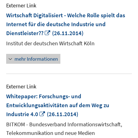
Externer Link
Wirtschaft Digitalisiert - Welche Rolle spielt das
Internet für die deutsche Industrie und
In
Dienstleister??
(26.11.2014)
neuem
Institut der deutschen Wirtschaft Köln
Fenster
öffnen
mehr Informationen
Externer Link
Whitepaper: Forschungs- und
Entwicklungsaktivitäten auf dem Weg zu
In
Industrie 4.0
(26.11.2014)
neuem
BITKOM - Bundesverband Informationswirtschaft,
Fenster
Telekommunikation und neue Medien
öffnen