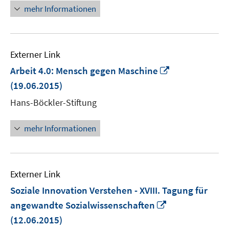
öffnen
mehr Informationen
Externer Link
In
Arbeit 4.0: Mensch gegen Maschine
neuem
(19.06.2015)
Fenster
Hans-Böckler-Stiftung
öffnen
mehr Informationen
Externer Link
Soziale Innovation Verstehen - XVIII. Tagung für
In
angewandte Sozialwissenschaften
neuem
(12.06.2015)
Fenster