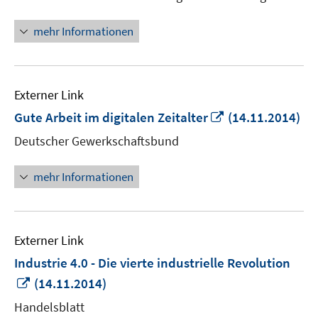
Fenster
öffnen
mehr Informationen
Externer Link
In
Gute Arbeit im digitalen Zeitalter
(14.11.2014)
neuem
Deutscher Gewerkschaftsbund
Fenster
öffnen
mehr Informationen
Externer Link
Industrie 4.0 - Die vierte industrielle Revolution
In
(14.11.2014)
neuem
Handelsblatt
Fenster