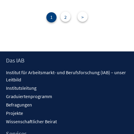
1
2
>
Footer
Das IAB
Inhalt
Institut für Arbeitsmarkt- und Berufsforschung (IAB) – unser
Leitbild
Institutsleitung
Graduiertenprogramm
Befragungen
Projekte
Wissenschaftlicher Beirat
Services