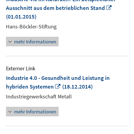
In
Ausschnitt aus dem betrieblichen Stand
neuem
(01.01.2015)
Fenster
Hans-Böckler-Stiftung
öffnen
mehr Informationen
Externer Link
Industrie 4.0 - Gesundheit und Leistung in
In
hybriden Systemen
(18.12.2014)
neuem
Industriegewerkschaft Metall
Fenster
öffnen
mehr Informationen