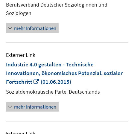
Berufsverband Deutscher Soziologinnen und
öffnen
Soziologen
mehr Informationen
Externer Link
Industrie 4.0 gestalten - Technische
Innovationen, ökonomisches Potenzial, sozialer
In
Fortschritt
(01.06.2015)
neuem
Sozialdemokratische Partei Deutschlands
Fenster
öffnen
mehr Informationen
Externer Link