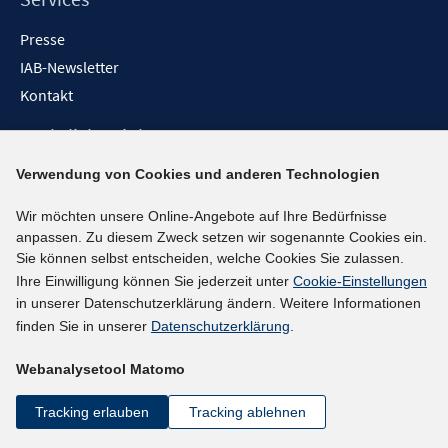
Presse
IAB-Newsletter
Kontakt
Rechtliche Links
Impressum
Verwendung von Cookies und anderen Technologien
Datenschutzerklärung
Wir möchten unsere Online-Angebote auf Ihre Bedürfnisse
Erklärung zur Barrierefreiheit
anpassen. Zu diesem Zweck setzen wir sogenannte Cookies ein.
Barrieren melden
Sie können selbst entscheiden, welche Cookies Sie zulassen.
Ihre Einwilligung können Sie jederzeit unter
Cookie-Einstellungen
Social-Media-Kanäle
in unserer Datenschutzerklärung ändern. Weitere Informationen
finden Sie in unserer
Datenschutzerklärung
.
BlueSky
YouTube
Webanalysetool Matomo
LinkedIn
Tracking erlauben
Tracking ablehnen
XING