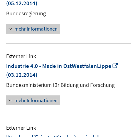
neuem
(05.12.2014)
Fenster
Bundesregierung
öffnen
mehr Informationen
Externer Link
In
Industrie 4.0 - Made in OstWestfalenLippe
neuem
(03.12.2014)
Fenste
Bundesministerium für Bildung und Forschung
öffnen
mehr Informationen
Externer Link