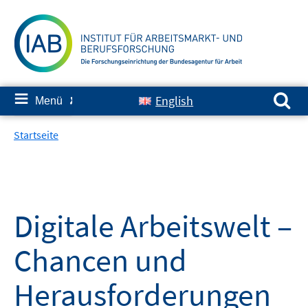
Springe
zum
Inhalt
Suchen nach:
≡
English
Menü
✘
Startseite
Digitale Arbeitswelt –
Chancen und
Herausforderungen