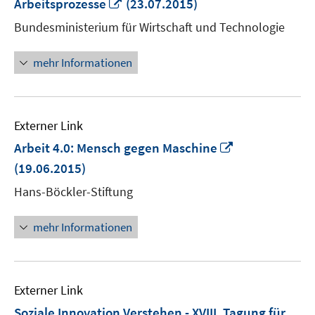
In
Arbeitsprozesse
(23.07.2015)
neuem
Bundesministerium für Wirtschaft und Technologie
Fenster
öffnen
mehr Informationen
Externer Link
In
Arbeit 4.0: Mensch gegen Maschine
neuem
(19.06.2015)
Fenster
Hans-Böckler-Stiftung
öffnen
mehr Informationen
Externer Link
Soziale Innovation Verstehen - XVIII. Tagung für