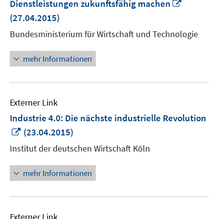
In
Dienstleistungen zukunftsfähig machen
neuem
(27.04.2015)
Fenster
Bundesministerium für Wirtschaft und Technologie
öffnen
mehr Informationen
Externer Link
Industrie 4.0: Die nächste industrielle Revolution
In
(23.04.2015)
neuem
Institut der deutschen Wirtschaft Köln
Fenster
öffnen
mehr Informationen
Externer Link