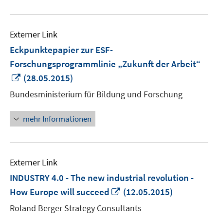
Externer Link
Eckpunktepapier zur ESF-
Forschungsprogrammlinie „Zukunft der Arbeit“
In
(28.05.2015)
neuem
Bundesministerium für Bildung und Forschung
Fenster
öffnen
mehr Informationen
Externer Link
INDUSTRY 4.0 - The new industrial revolution -
In
How Europe will succeed
(12.05.2015)
neuem
Roland Berger Strategy Consultants
Fenster