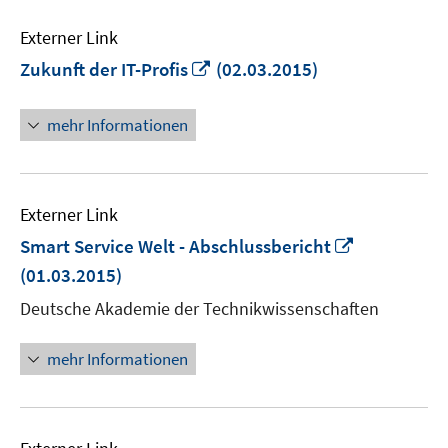
Externer Link
In
Zukunft der IT-Profis
(02.03.2015)
neuem
Fenster
mehr Informationen
öffnen
Externer Link
In
Smart Service Welt - Abschlussbericht
neuem
(01.03.2015)
Fenster
Deutsche Akademie der Technikwissenschaften
öffnen
mehr Informationen