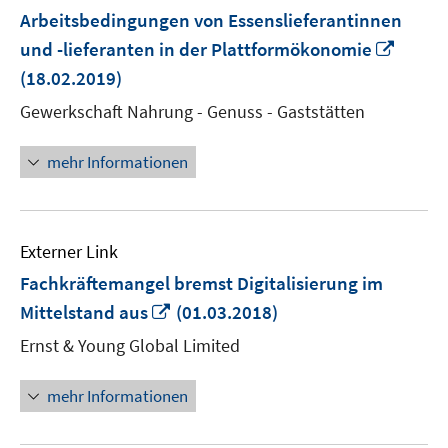
Arbeitsbedingungen von Essenslieferantinnen
In
und -lieferanten in der Plattformökonomie
neue
(18.02.2019)
Fenst
Gewerkschaft Nahrung - Genuss - Gaststätten
öffne
mehr Informationen
Externer Link
Fachkräftemangel bremst Digitalisierung im
In
Mittelstand aus
(01.03.2018)
neuem
Ernst & Young Global Limited
Fenster
öffnen
mehr Informationen