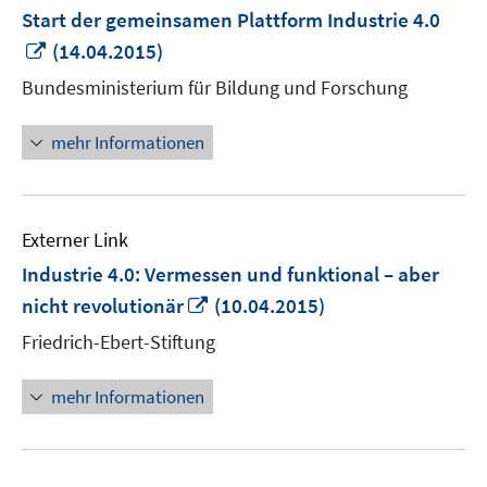
Start der gemeinsamen Plattform Industrie 4.0
In
(14.04.2015)
neuem
Bundesministerium für Bildung und Forschung
Fenster
öffnen
mehr Informationen
Externer Link
Industrie 4.0: Vermessen und funktional – aber
In
nicht revolutionär
(10.04.2015)
neuem
Friedrich-Ebert-Stiftung
Fenster
öffnen
mehr Informationen