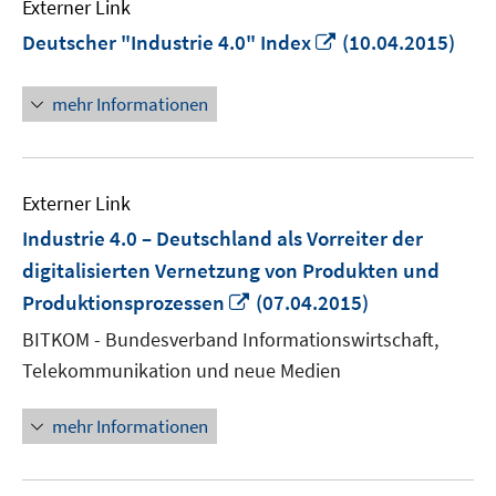
Externer Link
In
Deutscher "Industrie 4.0" Index
(10.04.2015)
neuem
Fenster
mehr Informationen
öffnen
Externer Link
Industrie 4.0 – Deutschland als Vorreiter der
digitalisierten Vernetzung von Produkten und
In
Produktionsprozessen
(07.04.2015)
neuem
BITKOM - Bundesverband Informationswirtschaft,
Fenster
Telekommunikation und neue Medien
öffnen
mehr Informationen