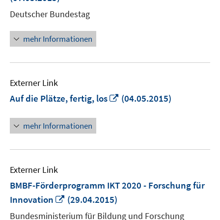
Fenster
Deutscher Bundestag
öffnen
mehr Informationen
Externer Link
In
Auf die Plätze, fertig, los
(04.05.2015)
neuem
Fenster
mehr Informationen
öffnen
Externer Link
BMBF-Förderprogramm IKT 2020 - Forschung für
In
Innovation
(29.04.2015)
neuem
Bundesministerium für Bildung und Forschung