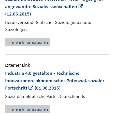
In
angewandte Sozialwissenschaften
neuem
(12.06.2015)
Fenster
Berufsverband Deutscher Soziologinnen und
öffnen
Soziologen
mehr Informationen
Externer Link
Industrie 4.0 gestalten - Technische
Innovationen, ökonomisches Potenzial, sozialer
In
Fortschritt
(01.06.2015)
neuem
Sozialdemokratische Partei Deutschlands
Fenster
öffnen
mehr Informationen