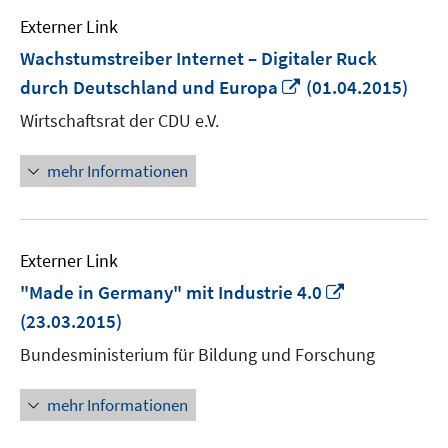
Externer Link
Wachstumstreiber Internet – Digitaler Ruck
In
durch Deutschland und Europa
(01.04.2015)
neuem
Wirtschaftsrat der CDU e.V.
Fenster
öffnen
mehr Informationen
Externer Link
In
"Made in Germany" mit Industrie 4.0
neuem
(23.03.2015)
Fenster
Bundesministerium für Bildung und Forschung
öffnen
mehr Informationen