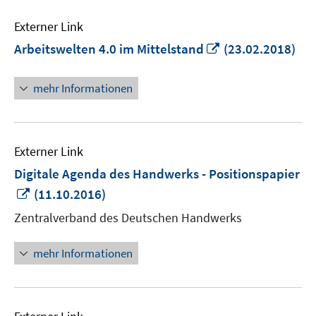
Externer Link
In
Arbeitswelten 4.0 im Mittelstand
(23.02.2018)
neuem
Fenster
mehr Informationen
öffnen
Externer Link
Digitale Agenda des Handwerks - Positionspapier
In
(11.10.2016)
neuem
Zentralverband des Deutschen Handwerks
Fenster
öffnen
mehr Informationen