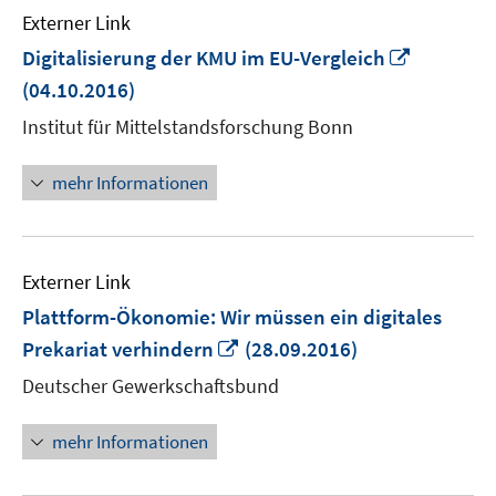
Externer Link
In
Digitalisierung der KMU im EU-Vergleich
neuem
(04.10.2016)
Fenster
Institut für Mittelstandsforschung Bonn
öffnen
mehr Informationen
Externer Link
Plattform-Ökonomie: Wir müssen ein digitales
In
Prekariat verhindern
(28.09.2016)
neuem
Deutscher Gewerkschaftsbund
Fenster
öffnen
mehr Informationen