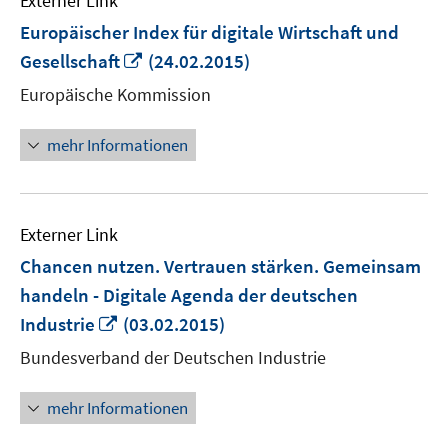
Externer Link
Europäischer Index für digitale Wirtschaft und
In
Gesellschaft
(24.02.2015)
neuem
Europäische Kommission
Fenster
öffnen
mehr Informationen
Externer Link
Chancen nutzen. Vertrauen stärken. Gemeinsam
handeln - Digitale Agenda der deutschen
In
Industrie
(03.02.2015)
neuem
Bundesverband der Deutschen Industrie
Fenster
öffnen
mehr Informationen