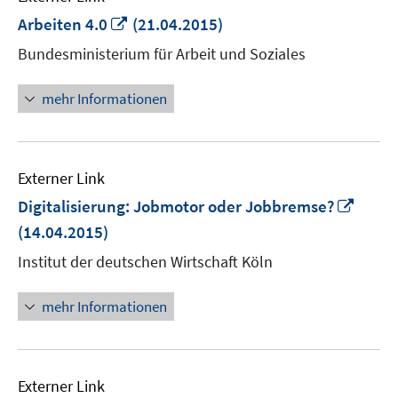
In
Arbeiten 4.0
(21.04.2015)
neuem
Bundesministerium für Arbeit und Soziales
Fenster
öffnen
mehr Informationen
Externer Link
In
Digitalisierung: Jobmotor oder Jobbremse?
neue
(14.04.2015)
Fenst
Institut der deutschen Wirtschaft Köln
öffne
mehr Informationen
Externer Link