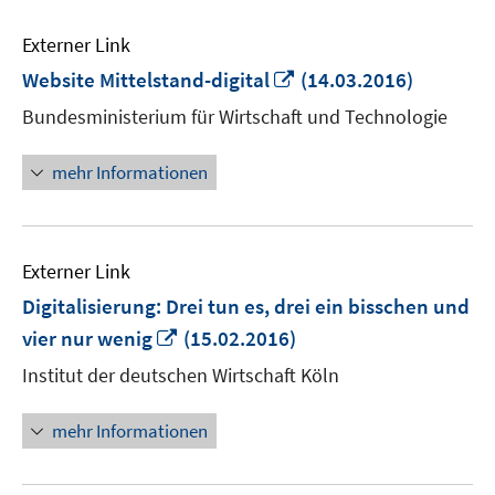
Externer Link
In
Website Mittelstand-digital
(14.03.2016)
neuem
Bundesministerium für Wirtschaft und Technologie
Fenster
öffnen
mehr Informationen
Externer Link
Digitalisierung: Drei tun es, drei ein bisschen und
In
vier nur wenig
(15.02.2016)
neuem
Institut der deutschen Wirtschaft Köln
Fenster
öffnen
mehr Informationen