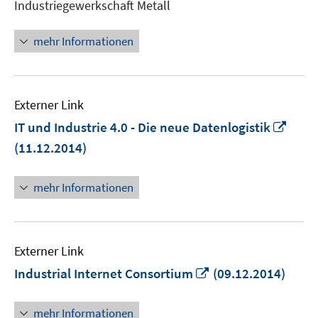
Industriegewerkschaft Metall
Fenster
öffnen
mehr Informationen
Externer Link
In
IT und Industrie 4.0 - Die neue Datenlogistik
neu
(11.12.2014)
Fens
öffn
mehr Informationen
Externer Link
In
Industrial Internet Consortium
(09.12.2014)
neuem
Fenster
mehr Informationen