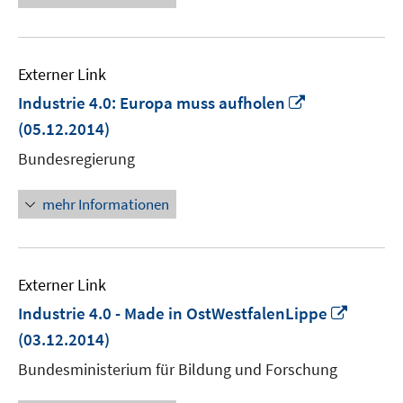
öffnen
Externer Link
In
Industrie 4.0: Europa muss aufholen
neuem
(05.12.2014)
Fenster
Bundesregierung
öffnen
mehr Informationen
Externer Link
In
Industrie 4.0 - Made in OstWestfalenLippe
neuem
(03.12.2014)
Fenste
Bundesministerium für Bildung und Forschung
öffnen