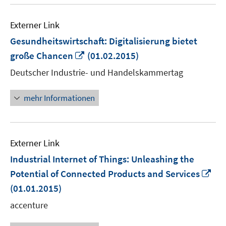
Externer Link
Gesundheitswirtschaft: Digitalisierung bietet
In
große Chancen
(01.02.2015)
neuem
Deutscher Industrie- und Handelskammertag
Fenster
öffnen
mehr Informationen
Externer Link
Industrial Internet of Things: Unleashing the
In
Potential of Connected Products and Services
ne
(01.01.2015)
Fen
accenture
öff