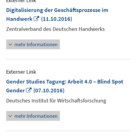
Externer Link
Digitalisierung der Geschäftsprozesse im
In
Handwerk
(11.10.2016)
neuem
Zentralverband des Deutschen Handwerks
Fenster
öffnen
mehr Informationen
Externer Link
Gender Studies Tagung: Arbeit 4.0 – Blind Spot
In
Gender
(07.10.2016)
neuem
Deutsches Institut für Wirtschaftsforschung
Fenster
öffnen
mehr Informationen