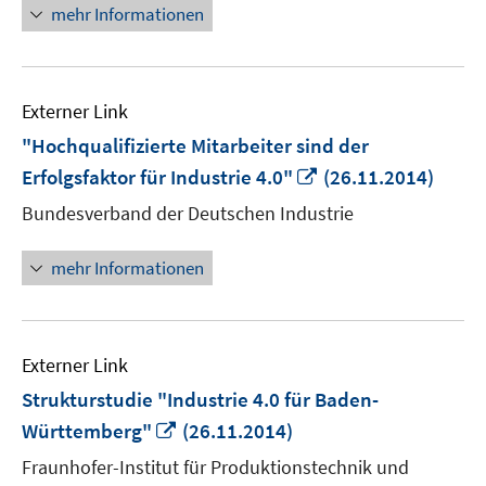
mehr Informationen
Externer Link
"Hochqualifizierte Mitarbeiter sind der
In
Erfolgsfaktor für Industrie 4.0"
(26.11.2014)
neuem
Bundesverband der Deutschen Industrie
Fenster
öffnen
mehr Informationen
Externer Link
Strukturstudie "Industrie 4.0 für Baden-
In
Württemberg"
(26.11.2014)
neuem
Fraunhofer-Institut für Produktionstechnik und
Fenster