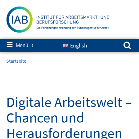
Springe
zum
Inhalt
Suchen nach:
≡
English
Menü
✘
Startseite
Digitale Arbeitswelt –
Chancen und
Herausforderungen