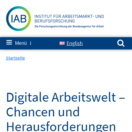
Springe
zum
Inhalt
Suchen nach:
≡
English
Menü
✘
Startseite
Digitale Arbeitswelt –
Chancen und
Herausforderungen