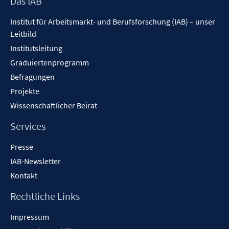
Footer
Das IAB
Inhalt
Institut für Arbeitsmarkt- und Berufsforschung (IAB) – unser
Leitbild
Institutsleitung
Graduiertenprogramm
Befragungen
Projekte
Wissenschaftlicher Beirat
Services
Presse
IAB-Newsletter
Kontakt
Rechtliche Links
Impressum