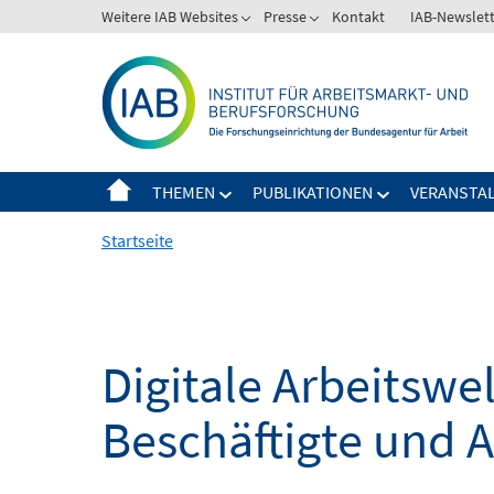
Springe
Weitere IAB Websites
Presse
Kontakt
IAB-Newslet
zum
Inhalt
THEMEN
PUBLIKATIONEN
VERANSTA
Startseite
Digitale Arbeitsw
Beschäftigte und 