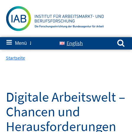
Springe
zum
Inhalt
Suchen nach:
≡
English
Menü
✘
Startseite
Digitale Arbeitswelt –
Chancen und
Herausforderungen