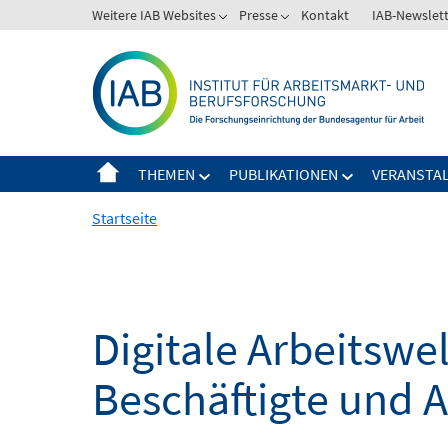
Springe
Weitere IAB Websites
Presse
Kontakt
IAB-Newslet
zum
Inhalt
THEMEN
PUBLIKATIONEN
VERANSTA
Startseite
Digitale Arbeitsw
Beschäftigte und 