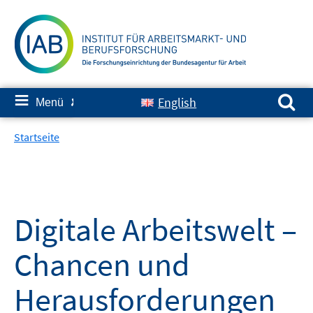
Springe
zum
Inhalt
Suchen nach:
≡
English
Menü
✘
Startseite
Digitale Arbeitswelt –
Chancen und
Herausforderungen