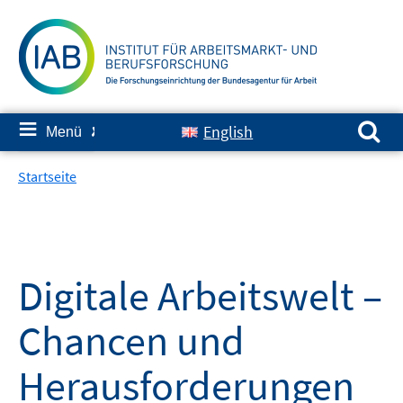
Springe
zum
Inhalt
Suchen nach:
≡
English
Menü
✘
Startseite
Digitale Arbeitswelt –
Chancen und
Herausforderungen